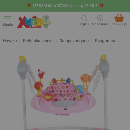
БЕЗПЛАТНА ДОСТАВКА * над 45.50 €
Прескачане
към
Търси
Магазини
Кошница (
Меню
съдържанието
Начало
Бебешки стоки
За прохождане
Бънджита
Преминете
П
към
к
края
н
на
н
галерията
г
на
с
изображенията
с