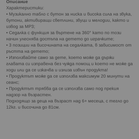
Описание
Характеристики:
• Музикално табло с бутон за ниска и висока сила на звука,
бутони, активиращи светлини, звуци и мелодии, както и
извод за MP3;
• Седалка с функция за въртене на 360° като по този
начин улеснява достъпа на детето до играчките;
• 3 позиции на височината на седалката, в зависимост от
ръстта на детето;
• Използвайте само за дете, което може да държи
главата си изправена без чужда помощ и което не може да
ходи или да се изкачва и излиза извън продукта!
• Продуктът може да се използва максимум 20 минути на
сеанс;
• Продуктът трябва да се използва само под прекия
надзор на възрастен.
Подходящо за деца на възраст над 6+ месеца, с тегло до
12кг. и височина до 81см.