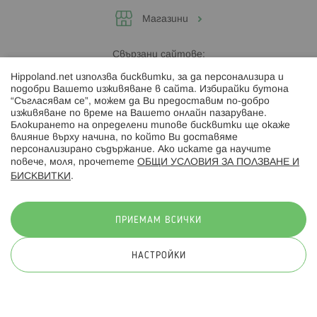
Магазини
Свързани сайтове:
Hippoland.net използва бисквитки, за да персонализира и
Hippoland.ro
подобри Вашето изживяване в сайта. Избирайки бутона
“Съгласявам се”, можем да Ви предоставим по-добро
изживяване по време на Вашето онлайн пазаруване.
Последвайте ни:
Блокирането на определени типове бисквитки ще окаже
влияние върху начина, по който Ви доставяме
персонализирано съдържание. Ако искате да научите
повече, моля, прочетете
ОБЩИ УСЛОВИЯ ЗА ПОЛЗВАНЕ И
БИСКВИТКИ
.
Начини на плащане:
ПРИЕМАМ ВСИЧКИ
НАСТРОЙКИ
© 2026 Hippoland.net. Всички права запазени
Общи условия
Πолитика за поверителност
Карта на сайта
Онлайн магазин от