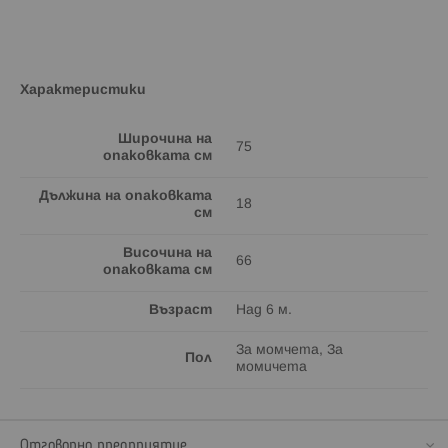
Характеристики
Широчина на
75
опаковката см
Дължина на опаковката
18
см
Височина на
66
опаковката см
Възраст
Над 6 м.
За момчета, За
Пол
момичета
Отговорно предприятие