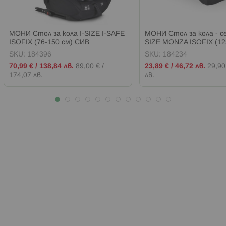
МОНИ Стол за кола I-SIZE I-SAFE
МОНИ Стол за кола - се
ISOFIX (76-150 см) СИВ
SIZE MONZA ISOFIX (12
СИВ
SKU:
184396
SKU:
184234
Промо
Промо
70,99 €
/
138,84 лв.
89,00 €
/
23,89 €
/
46,72 лв.
29,90
цена
цена
174,07 лв.
лв.