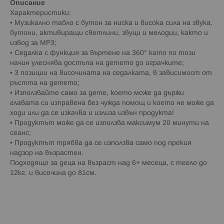
Описание
Характеристики:
• Музикално табло с бутон за ниска и висока сила на звука,
бутони, активиращи светлини, звуци и мелодии, както и
извод за MP3;
• Седалка с функция за въртене на 360° като по този
начин улеснява достъпа на детето до играчките;
• 3 позиции на височината на седалката, в зависимост от
ръстта на детето;
• Използвайте само за дете, което може да държи
главата си изправена без чужда помощ и което не може да
ходи или да се изкачва и излиза извън продукта!
• Продуктът може да се използва максимум 20 минути на
сеанс;
• Продуктът трябва да се използва само под прекия
надзор на възрастен.
Подходящо за деца на възраст над 6+ месеца, с тегло до
12кг. и височина до 81см.