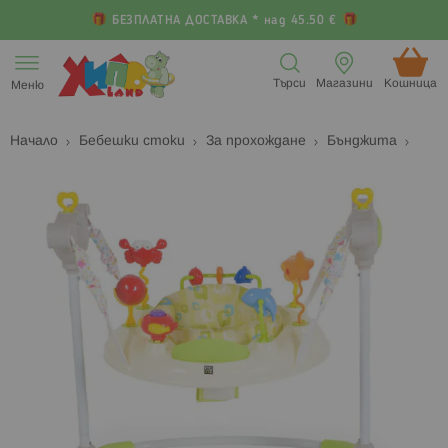
БЕЗПЛАТНА ДОСТАВКА * над 45.50 €
Прескачане
към
Търси
Магазини
Кошница (
Меню
съдържанието
Начало
Бебешки стоки
За прохождане
Бънджита
Преминете
П
към
к
края
н
на
н
галерията
г
на
с
изображенията
с