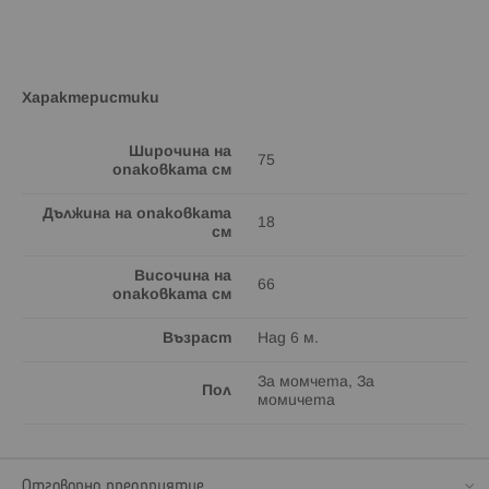
Характеристики
Широчина на
75
опаковката см
Дължина на опаковката
18
см
Височина на
66
опаковката см
Възраст
Над 6 м.
За момчета, За
Пол
момичета
Отговорно предприятие