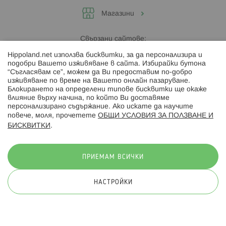
Магазини
Свързани сайтове:
Hippoland.net използва бисквитки, за да персонализира и
Hippoland.ro
подобри Вашето изживяване в сайта. Избирайки бутона
“Съгласявам се”, можем да Ви предоставим по-добро
изживяване по време на Вашето онлайн пазаруване.
Последвайте ни:
Блокирането на определени типове бисквитки ще окаже
влияние върху начина, по който Ви доставяме
персонализирано съдържание. Ако искате да научите
повече, моля, прочетете
ОБЩИ УСЛОВИЯ ЗА ПОЛЗВАНЕ И
БИСКВИТКИ
.
Начини на плащане:
ПРИЕМАМ ВСИЧКИ
НАСТРОЙКИ
© 2026 Hippoland.net. Всички права запазени
Общи условия
Πолитика за поверителност
Карта на сайта
Онлайн магазин от