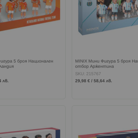
игура 5 броя Национален
MINIX Мини Фигура 5 броя Н
ландия
отбор Аржентина
SKU: 215767
4 лв.
29,98 €
/
58,64 лв.