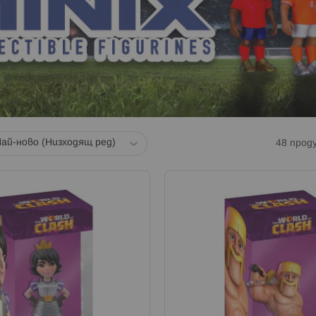
48
прод