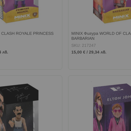
а CLASH ROYALE PRINCESS
MINIX Фигура WORLD OF CL
BARBARIAN
SKU: 217247
4 лв.
15,00 €
/
29,34 лв.