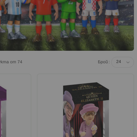
укта от
74
Брой