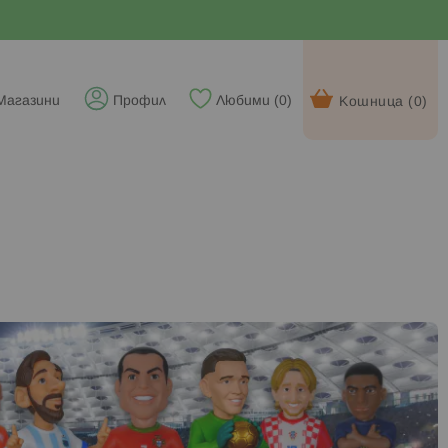
Магазини
Профил
Любими (
0
)
Кошница (
0
)