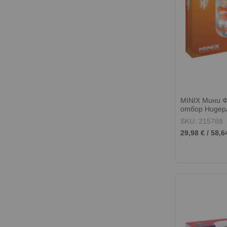
MINIX Мини Ф
отбор Нидер
SKU: 215768
29,98 €
/
58,6