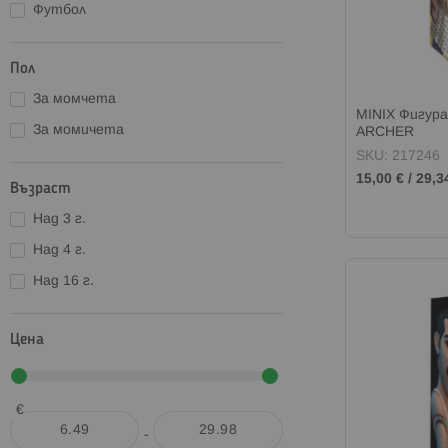
Футбол
Пол
За момчета
MINIX Фигур
За момичета
ARCHER
SKU: 217246
15,00 €
/
29,3
Възраст
Над 3 г.
Над 4 г.
Над 16 г.
Цена
€
-