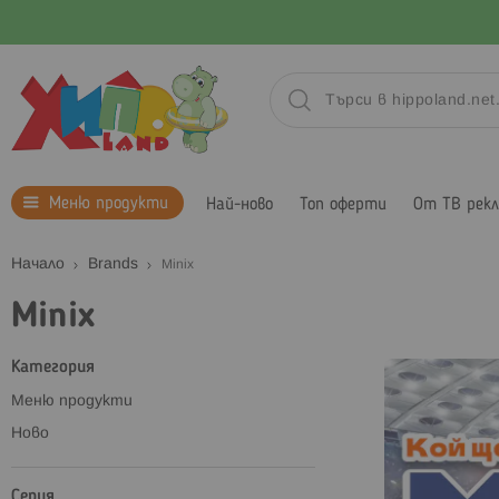
Меню продукти
Най-ново
Топ оферти
От ТВ рек
Начало
Brands
Minix
Minix
Категория
Меню продукти
Ново
Серия