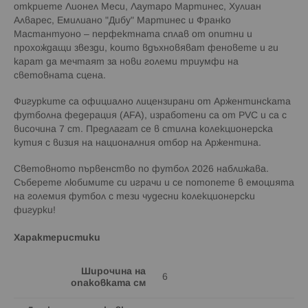
откриете Лионел Меси, Лаутаро Мартинес, Хулиан
Алварес, Емилиано "Дибу" Мартинес и Франко
Мастантуоно – перфектната сплав от опитни и
прохождащи звезди, които вдъхновяват феновете и ги
карат да мечтаят за нови големи триумфи на
световната сцена.
Фигурките са официално лицензирани от Аржентинската
футболна федерация (AFA), изработени са от PVC и са с
височина 7 cm. Предлагат се в стилна колекционерска
кутия с визия на националния отбор на Аржентина.
Световното първенство по футбол 2026 наближава.
Съберете любимите си играчи и се потопете в емоцията
на големия футбол с тези чудесни колекционерски
фигурки!
Характеристики
Широчина на
6
опаковката см