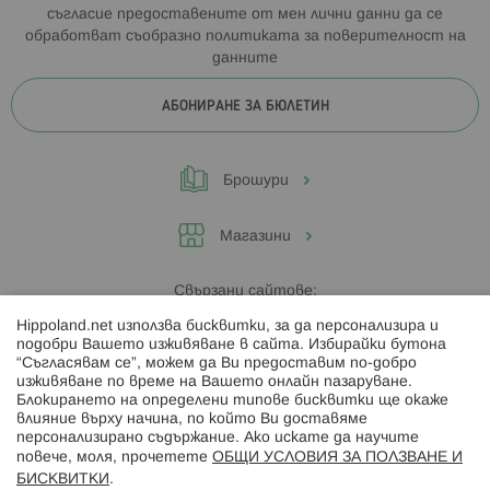
съгласие предоставените от мен лични данни да се
обработват съобразно
политиката за поверителност на
данните
АБОНИРАНЕ ЗА БЮЛЕТИН
Брошури
Магазини
Свързани сайтове:
Hippoland.net използва бисквитки, за да персонализира и
Hippoland.ro
подобри Вашето изживяване в сайта. Избирайки бутона
“Съгласявам се”, можем да Ви предоставим по-добро
изживяване по време на Вашето онлайн пазаруване.
Последвайте ни:
Блокирането на определени типове бисквитки ще окаже
влияние върху начина, по който Ви доставяме
персонализирано съдържание. Ако искате да научите
повече, моля, прочетете
ОБЩИ УСЛОВИЯ ЗА ПОЛЗВАНЕ И
БИСКВИТКИ
.