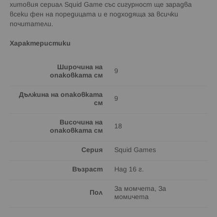
хитовия сериал Squid Game със сигурност ще зарадва
всеки фен на поредицата и е подходяща за всички
почитатели.
Характеристики
Широчина на
9
опаковката см
Дължина на опаковката
9
см
Височина на
18
опаковката см
Серия
Squid Games
Възраст
Над 16 г.
За момчета, За
Пол
момичета