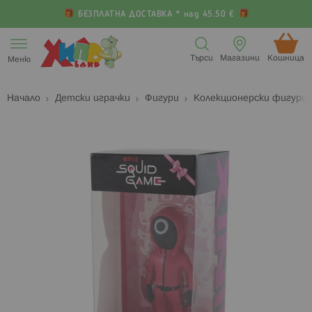
БЕЗПЛАТНА ДОСТАВКА * над 45.50 €
Прескачане
към
Търси
Магазини
Кошница (
Меню
съдържанието
Начало
Детски играчки
Фигури
Колекционерски фигури
Преминете
П
към
к
края
н
на
н
галерията
г
на
с
изображенията
с