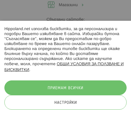
Магазини
Свързани сайтове:
Hippoland.net използва бисквитки, за да персонализира и
Hippoland.ro
подобри Вашето изживяване в сайта. Избирайки бутона
“Съгласявам се”, можем да Ви предоставим по-добро
изживяване по време на Вашето онлайн пазаруване.
Последвайте ни:
Блокирането на определени типове бисквитки ще окаже
влияние върху начина, по който Ви доставяме
персонализирано съдържание. Ако искате да научите
повече, моля, прочетете
ОБЩИ УСЛОВИЯ ЗА ПОЛЗВАНЕ И
БИСКВИТКИ
.
Начини на плащане:
ПРИЕМАМ ВСИЧКИ
НАСТРОЙКИ
© 2026 Hippoland.net. Всички права запазени
Общи условия
Πолитика за поверителност
Карта на сайта
Онлайн магазин от