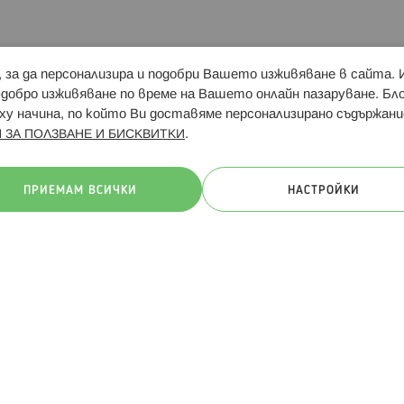
и, за да персонализира и подобри Вашето изживяване в сайта.
Свързани сайтове:
Hippoland.ro
Последвайте
-добро изживяване по време на Вашето онлайн пазаруване. Б
у начина, по който Ви доставяме персонализирано съдържани
.
 ЗА ПОЛЗВАНЕ И БИСКВИТКИ
ачини на плащане:
ПРИЕМАМ ВСИЧКИ
НАСТРОЙКИ
. Всички права запазени
Общи условия
Πолитика за поверителн
Онлайн магазин от