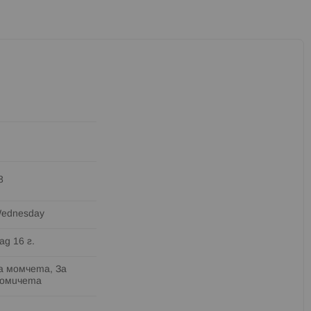
8
ednesday
ад 16 г.
а момчета, За
омичета