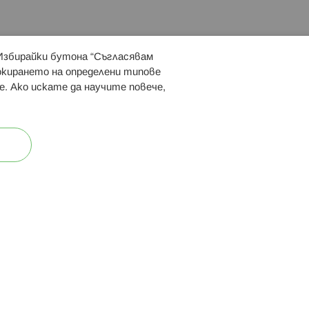
 Избирайки бутона “Съгласявам
 ни:
локирането на определени типове
е. Ако искате да научите повече,
ост
Карта на сайта