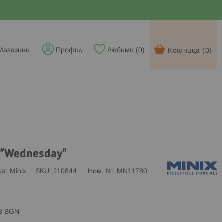
Магазини
Профил
Любими (
0
)
Кошница (
0
)
 "Wednesday"
ка
Minix
SKU
210844
Ном. №
MN11780
83 BGN