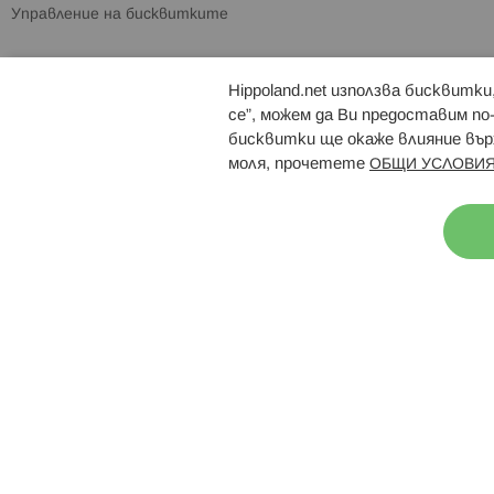
Управление на бисквитките
Hippoland.net използва бисквитк
Брошури
Магазини
се”, можем да Ви предоставим по
бисквитки ще окаже влияние върх
моля, прочетете
ОБЩИ УСЛОВИЯ
Н
© 2026 Hippoland.net