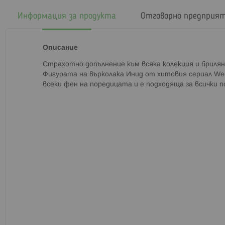
началото
на
Информация за продукта
Отговорно предприя
галерия
със
снимки
Описание
Страхотно допълнение към всяка колекция и бриля
Фигурата на върколака Инид от хитовия сериал We
всеки фен на поредицата и е подходяща за всички 