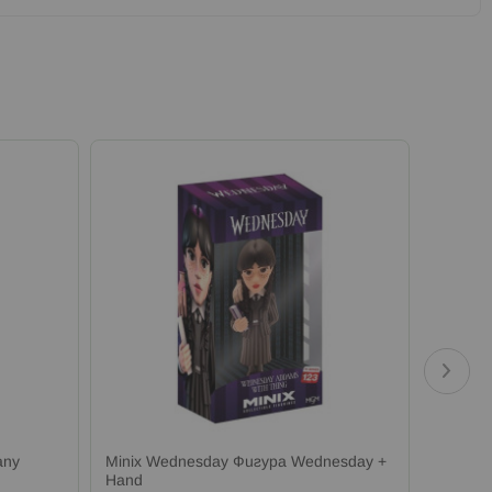
any
Minix Wednesday Фигура Wednesday +
Minix N
Hand