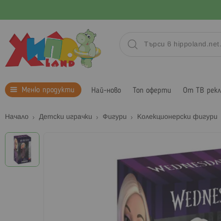
Меню продукти
Най-ново
Топ оферти
От ТВ рек
Начало
Детски играчки
Фигури
Колекционерски фигури
Преминете
към
края
на
галерията
на
изображенията