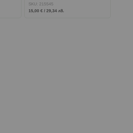
SKU:
215545
SKU:
2
15,00 €
/
29,34 лв.
15,00 €