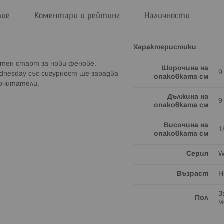
тие
Коментари и рейтинг
Наличности
Характеристики
нтен старт за нови фенове.
Широчина на
9
dnesday със сигурност ще зарадва
опаковката см
почитатели.
Дължина на
9
опаковката см
Височина на
1
опаковката см
Серия
W
Възраст
Н
З
Пол
м