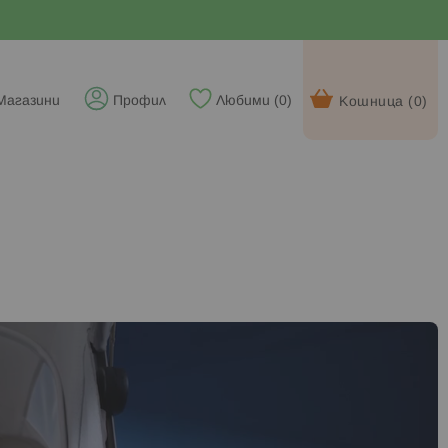
Магазини
Профил
Любими (
0
)
Кошница (
0
)