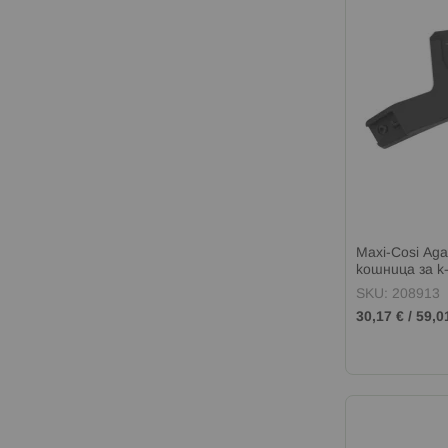
Maxi-Cosi Ад
кошница за к
SKU: 208913
30,17 €
/
59,0