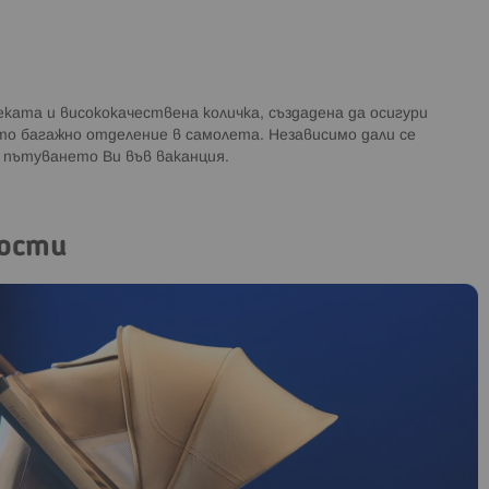
еката и висококачествена количка, създадена да осигури
то багажно отделение в самолета. Независимо дали се
 пътуването Ви във ваканция.
ости