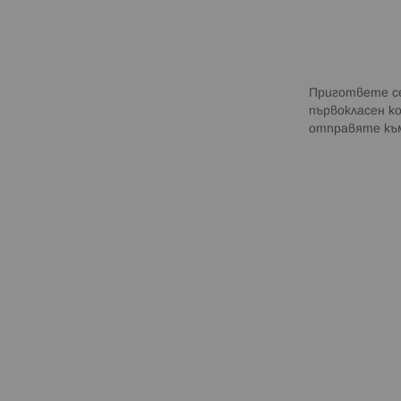
Пригответе се
първокласен к
отправяте към