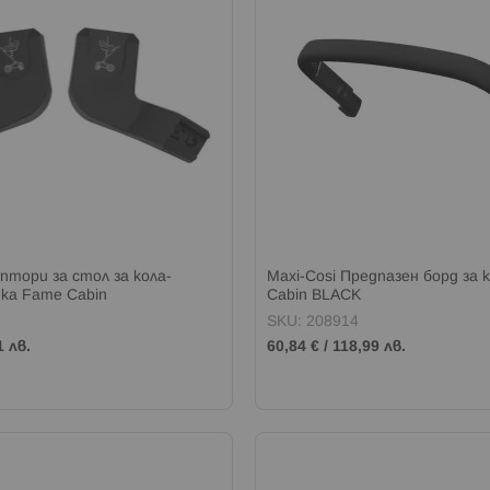
аптори за стол за кола-
Maxi-Cosi Предпазен борд за 
-ка Fame Cabin
Cabin BLACK
SKU: 208914
1 лв.
60,84 €
/
118,99 лв.