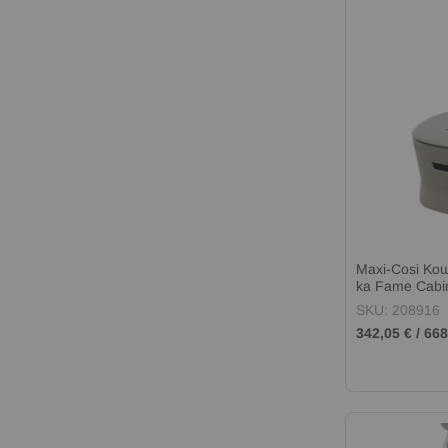
Maxi-Cosi Кош
ка Fame Cab
SKU: 208916
342,05 €
/
668