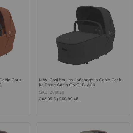
abin Cot к-
Maxi-Cosi Кош за новородено Cabin Cot к-
A
ка Fame Cabin ONYX BLACK
SKU: 208918
342,05 €
/
668,99 лв.