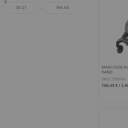
€
-
MAXI-COSI K
SAND
SKU: 208640
766,43 €
/
1.4