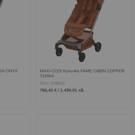
BIN ONYX
MAXI-COSI Kоличка FAME CABIN COPPER
TERRA
SKU: 208642
766,43 €
/
1.499,01 лв.