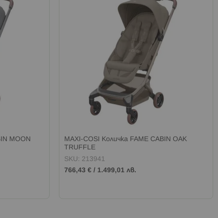
BIN MOON
MAXI-COSI Kоличка FAME CABIN OAK
TRUFFLE
SKU: 213941
766,43 €
/
1.499,01 лв.