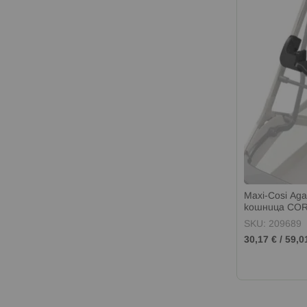
Maxi-Cosi Ад
кошница CORA
SKU: 209689
30,17 €
/
59,0