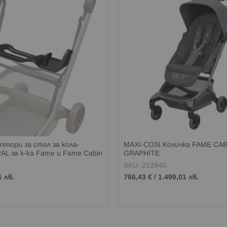
аптори за стол за кола-
MAXI-COSI Kоличка FAME CA
L за к-ка Fame и Fame Cabin
GRAPHITE
SKU: 213940
1 лв.
766,43 €
/
1.499,01 лв.