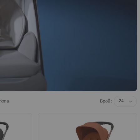
укта
Брой