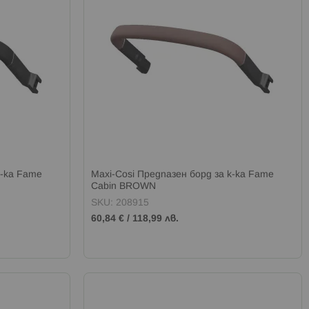
к-ка Fame
Maxi-Cosi Предпазен борд за к-ка Fame
Cabin BROWN
SKU: 208915
60,84 €
/
118,99 лв.