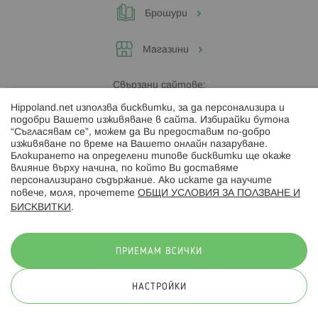
Брошури
Магазини
Свързани сайтове:
Hippoland.net използва бисквитки, за да персонализира и
Hippoland.ro
подобри Вашето изживяване в сайта. Избирайки бутона
“Съгласявам се”, можем да Ви предоставим по-добро
изживяване по време на Вашето онлайн пазаруване.
Последвайте ни:
Блокирането на определени типове бисквитки ще окаже
влияние върху начина, по който Ви доставяме
персонализирано съдържание. Ако искате да научите
повече, моля, прочетете
ОБЩИ УСЛОВИЯ ЗА ПОЛЗВАНЕ И
БИСКВИТКИ
.
Начини на плащане:
ПРИЕМАМ ВСИЧКИ
НАСТРОЙКИ
© 2026 Hippoland.net. Всички права запазени
Общи условия
Πолитика за поверителност
Карта на сайта