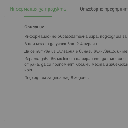
началото
на
Информация за продукта
Отговорно предприя
галерия
със
снимки
Описание
Информационно-образователна игра, подходяща за в
В нея могат да участват 2-4 играчи.
Да се пътува из България е винаги вълнуващо, инт
Играта дава възможност на играчите да пътешест
страна, да си припомнят любими места и забележи
нови.
Подходяща за деца над 8 години.