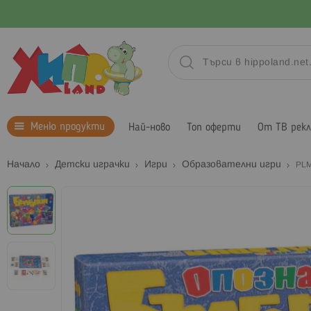
Меню продукти
Най-ново
Топ оферти
От ТВ рек
Начало
Детски играчки
Игри
Образователни игри
PLM
Преминете
към
края
на
галерията
на
изображенията