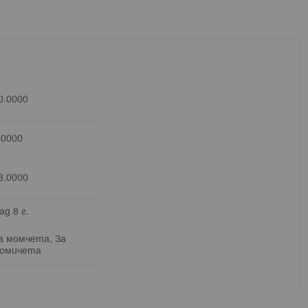
0.0000
.0000
8.0000
ад 8 г.
а момчета, За
омичета