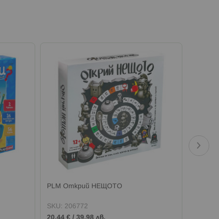
PLM Открий НЕЩОТО
PLM Иг
SKU:
206772
SKU:
2
20,44 €
/
39,98 лв.
17,88 €