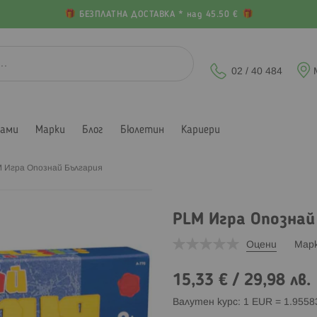
БЕЗПЛАТНА ДОСТАВКА * над 45.50 €
02 / 40 484
лами
Марки
Блог
Бюлетин
Кариери
 Игра Опознай България
PLM Игра Опознай
Оцени
Мар
15,33 €
/
29,98 лв.
Валутен курс: 1 EUR = 1.955