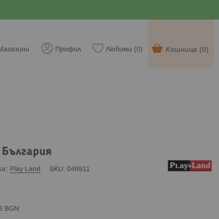
Магазини
Профил
Любими (
0
)
Кошница (
0
)
 България
ка
Play Land
SKU
046911
83 BGN