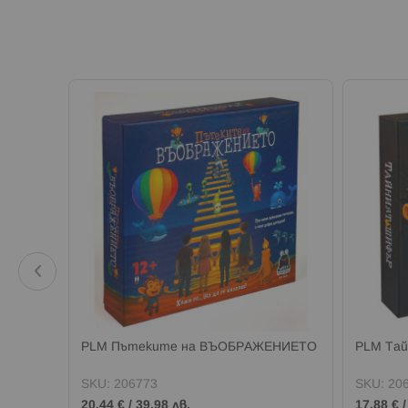
PLM Пътеките на ВЪОБРАЖЕНИЕТО
PLM Та
SKU:
206773
SKU:
20
20,44 €
/
39,98 лв.
17,88 €