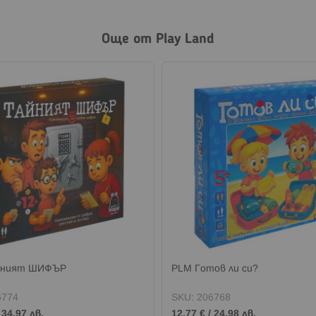
Още от Play Land
йният ШИФЪР
PLM Готов ли си?
6774
SKU:
206768
/
34,97 лв.
12,77 €
/
24,98 лв.