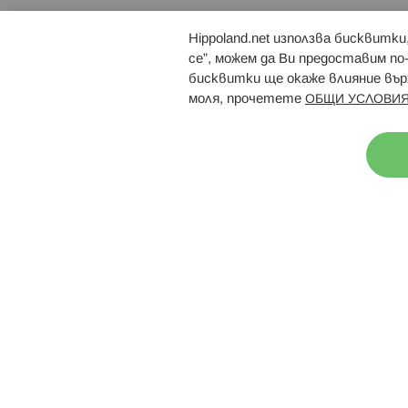
Hippoland.net използва бисквитк
Брошури
Магазини
се”, можем да Ви предоставим по
бисквитки ще окаже влияние върх
моля, прочетете
ОБЩИ УСЛОВИЯ
Н
© 2026 Hippoland.net