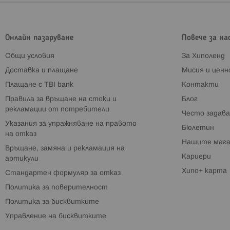
Онлайн пазаруване
Повече за на
Общи условия
За Хиполенд
Доставка и плащане
Мисия и цен
Плащане с TBI bank
Контакти
Правила за връщане на стоки и
Блог
рекламации от потребители
Често задава
Указания за упражняване на правото
Бюлетин
на отказ
Нашите мага
Връщане, замяна и рекламация на
Кариери
артикули
Хипо+ карта
Стандартен формуляр за отказ
Политика за поверителност
Политика за бисквитките
Управление на бисквитките