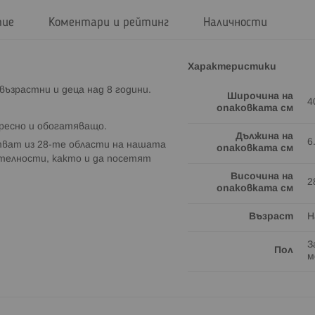
тие
Коментари и рейтинг
Наличности
Характеристики
ъзрастни и деца над 8 години.
Широчина на
4
опаковката см
ересно и обогатяващо.
Дължина на
6
ват из 28-те области на нашата
опаковката см
телности, както и да посетят
Височина на
2
опаковката см
Възраст
Н
З
Пол
м