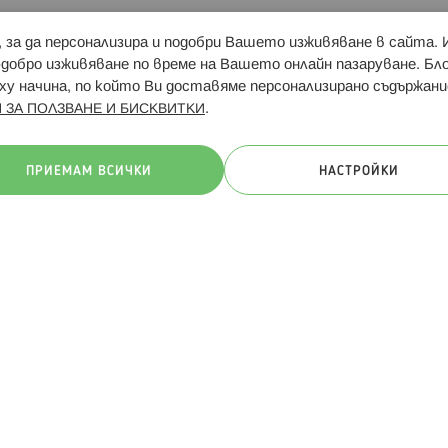
и, за да персонализира и подобри Вашето изживяване в сайта.
Свързани сайтове:
Hippoland.ro
Последвайте
-добро изживяване по време на Вашето онлайн пазаруване. Б
у начина, по който Ви доставяме персонализирано съдържани
.
 ЗА ПОЛЗВАНЕ И БИСКВИТКИ
ачини на плащане:
ПРИЕМАМ ВСИЧКИ
НАСТРОЙКИ
. Всички права запазени
Общи условия
Πолитика за поверителн
Онлайн магазин от