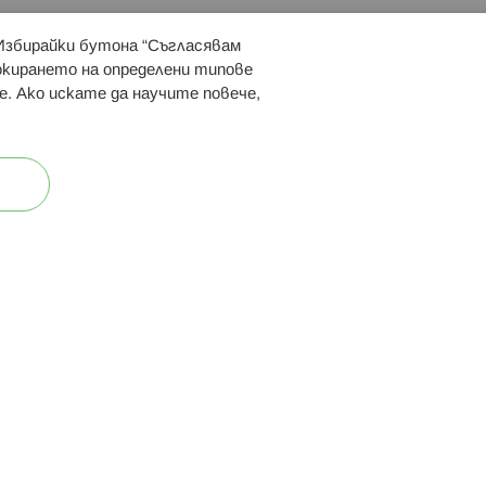
 Избирайки бутона “Съгласявам
 ни:
локирането на определени типове
е. Ако искате да научите повече,
ост
Карта на сайта