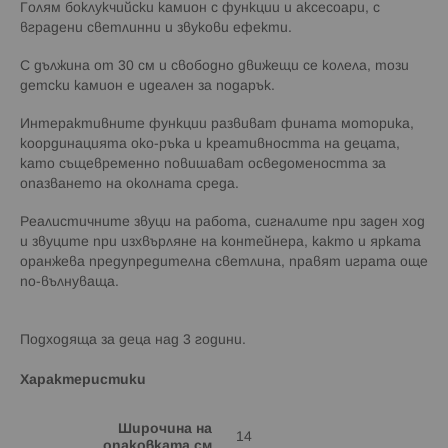
Голям боклукчийски камион с функции и аксесоари, с
вградени светлинни и звукови ефекти.
С дължина от 30 см и свободно движещи се колела, този
детски камион е идеален за подарък.
Интерактивните функции развиват фината моторика,
координацията око-ръка и креативността на децата,
като същевременно повишават осведомеността за
опазването на околната среда.
Реалистичните звуци на работа, сигналите при заден ход
и звуците при изхвърляне на контейнера, както и ярката
оранжева предупредителна светлина, правят играта още
по-вълнуваща.
Подходяща за деца над 3 години.
Характеристики
Широчина на
14
опаковката см