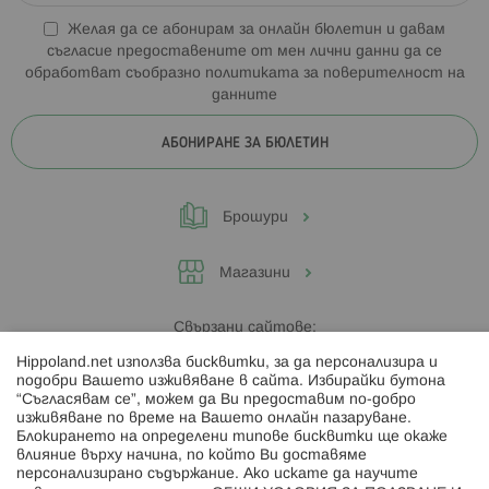
Желая да се абонирам за онлайн бюлетин и давам
съгласие предоставените от мен лични данни да се
обработват съобразно
политиката за поверителност на
данните
АБОНИРАНЕ ЗА БЮЛЕТИН
Брошури
Магазини
Свързани сайтове:
Hippoland.net използва бисквитки, за да персонализира и
Hippoland.ro
подобри Вашето изживяване в сайта. Избирайки бутона
“Съгласявам се”, можем да Ви предоставим по-добро
изживяване по време на Вашето онлайн пазаруване.
Последвайте ни:
Блокирането на определени типове бисквитки ще окаже
влияние върху начина, по който Ви доставяме
персонализирано съдържание. Ако искате да научите