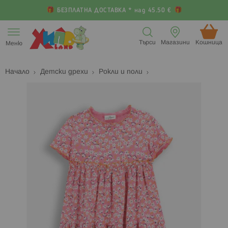
БЕЗПЛАТНА ДОСТАВКА * над 45.50 €
Прескачане
към
Търси
Магазини
Кошница (
Меню
съдържанието
Начало
Детски дрехи
Рокли и поли
Преминете
П
към
к
края
н
на
н
галерията
г
на
с
изображенията
с