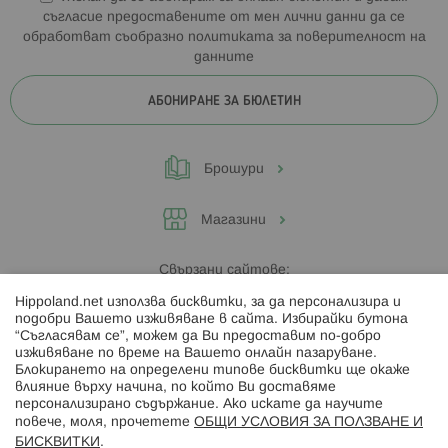
съгласие предоставените от мен лични данни да се
обработват съобразно
политиката за поверителност на
данните
АБОНИРАНЕ ЗА БЮЛЕТИН
Брошури
Магазини
Свързани сайтове:
Hippoland.net използва бисквитки, за да персонализира и
Hippoland.ro
подобри Вашето изживяване в сайта. Избирайки бутона
“Съгласявам се”, можем да Ви предоставим по-добро
изживяване по време на Вашето онлайн пазаруване.
Последвайте ни:
Блокирането на определени типове бисквитки ще окаже
влияние върху начина, по който Ви доставяме
персонализирано съдържание. Ако искате да научите
повече, моля, прочетете
ОБЩИ УСЛОВИЯ ЗА ПОЛЗВАНЕ И
БИСКВИТКИ
.