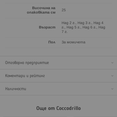
Височина на
25
опаковката см
Над 2 г., Над 3 г., Над 4
Възраст
г., Над 5 г., Над 6 г., Над
7 г.
Пол
За момичета
Отговорно предприятие
Коментари и рейтинг
Наличности
Още от Coccodrillo