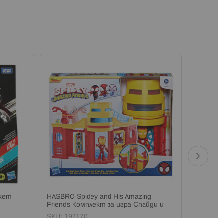
кет
HASBRO Spidey and His Amazing
FURBY
Friends Комплект за игра Спайди и
играчка
приятели
SKU:
192170
SKU:
1