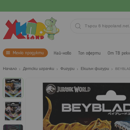
Меню продукти
Най-ново
Топ оферти
От ТВ рек
Начало
Детски играчки
Фигури
Екшън фигури
BEYBLAD
Преминете
към
края
на
галерията
на
изображенията