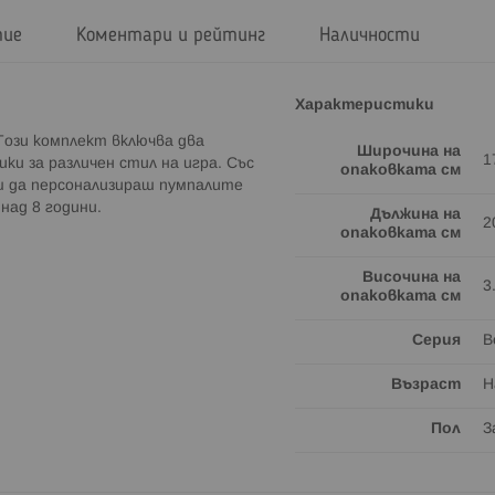
тие
Коментари и рейтинг
Наличности
Характеристики
Този комплект включва два
Широчина на
1
ки за различен стил на игра. Със
опаковката см
ш да персонализираш пумпалите
над 8 години.
Дължина на
2
опаковката см
Височина на
3
опаковката см
Серия
B
Възраст
Н
Пол
З