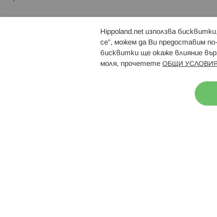
Hippoland.net използва бисквитк
Брошури
Магазини
се”, можем да Ви предоставим по
бисквитки ще окаже влияние върх
моля, прочетете
ОБЩИ УСЛОВИЯ
Н
© 2026 Hippoland.net