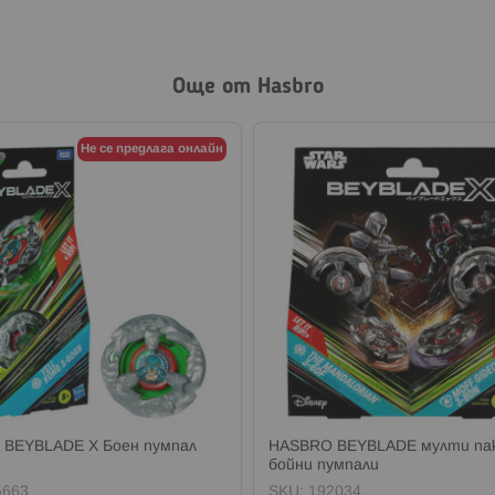
Още от Hasbro
Не се предлага онлайн
BEYBLADE X Боен пумпал
HASBRO BEYBLADE мулти па
бойни пумпали
5663
SKU:
192034