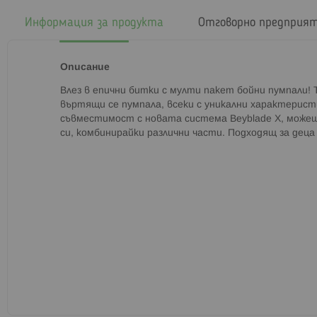
началото
на
Информация за продукта
Отговорно предприя
галерия
със
снимки
Описание
Влез в епични битки с мулти пакет бойни пумпали! 
въртящи се пумпала, всеки с уникални характеристи
съвместимост с новата система Beyblade X, може
си, комбинирайки различни части. Подходящ за деца 