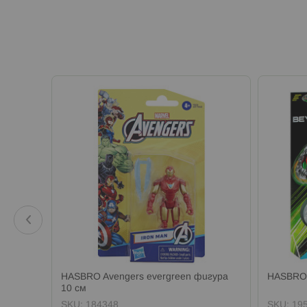
g
HASBRO Avengers evergreen фигура
HASBRO 
ка
10 см
SKU:
184348
SKU:
19