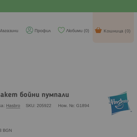
Магазини
Профил
Любими (
0
)
Кошница (
0
)
акет бойни пумпали
ка
Hasbro
SKU
205922
Ном. №
G1894
83 BGN