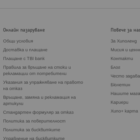
Онлайн пазаруване
Повече за на
Общи условия
За Хиполенд
Доставка и плащане
Мисия и цен
Плащане с TBI bank
Контакти
Правила за връщане на стоки и
Блог
рекламации от потребители
Често задава
Указания за упражняване на правото
Бюлетин
на отказ
Нашите мага
Връщане, замяна и рекламация на
Кариери
артикули
Хипо+ карта
Стандартен формуляр за отказ
Политика за поверителност
Политика за бисквитките
Управление на бисквитките