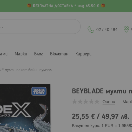
БЕЗПЛАТНА ДОСТАВКА * над 45.50 €
02 / 40 484
лами
Марки
Блог
Бюлетин
Кариери
E мулти пакет бойни пумпали
BEYBLADE мулти п
Оцени
Мар
25,55 €
/
49,97 лв.
Валутен курс: 1 EUR = 1.955