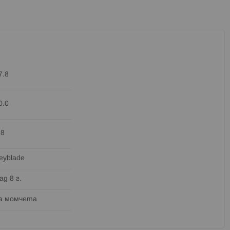
7.8
0.0
.8
eyblade
ад 8 г.
а момчета