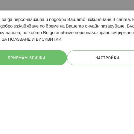
и, за да персонализира и подобри Вашето изживяване в сайта.
Свързани сайтове:
Hippoland.ro
Последвайте
-добро изживяване по време на Вашето онлайн пазаруване. Б
у начина, по който Ви доставяме персонализирано съдържани
.
 ЗА ПОЛЗВАНЕ И БИСКВИТКИ
ачини на плащане:
ПРИЕМАМ ВСИЧКИ
НАСТРОЙКИ
. Всички права запазени
Общи условия
Πолитика за поверителн
Онлайн магазин от