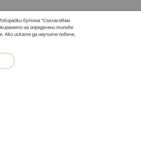
 Избирайки бутона “Съгласявам
 ни:
локирането на определени типове
е. Ако искате да научите повече,
ост
Карта на сайта