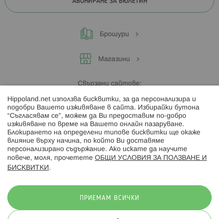
АБОНИРАНЕ ЗА БЮЛЕТИН
Брошури
Магазини
Свързани сайтове:
Hippoland.net използва бисквитки, за да персонализира и
Hippoland.ro
подобри Вашето изживяване в сайта. Избирайки бутона
“Съгласявам се”, можем да Ви предоставим по-добро
изживяване по време на Вашето онлайн пазаруване.
Последвайте ни:
Блокирането на определени типове бисквитки ще окаже
влияние върху начина, по който Ви доставяме
персонализирано съдържание. Ако искате да научите
повече, моля, прочетете
ОБЩИ УСЛОВИЯ ЗА ПОЛЗВАНЕ И
БИСКВИТКИ
.
Начини на плащане:
ПРИЕМАМ ВСИЧКИ