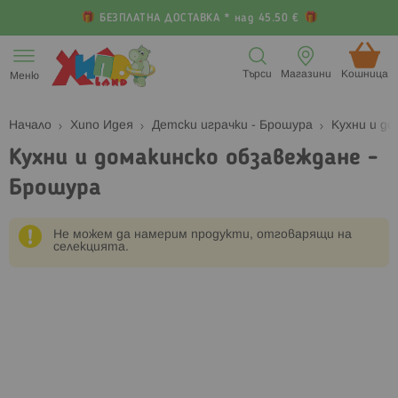
БЕЗПЛАТНА ДОСТАВКА * над 45.50 €
Прескачане
към
Търси
Магазини
Кошница (
Меню
съдържанието
Начало
Хипо Идея
Детски играчки - Брошура
Кухни и д
Кухни и домакинско обзавеждане -
Брошура
Не можем да намерим продукти, отговарящи на
селекцията.