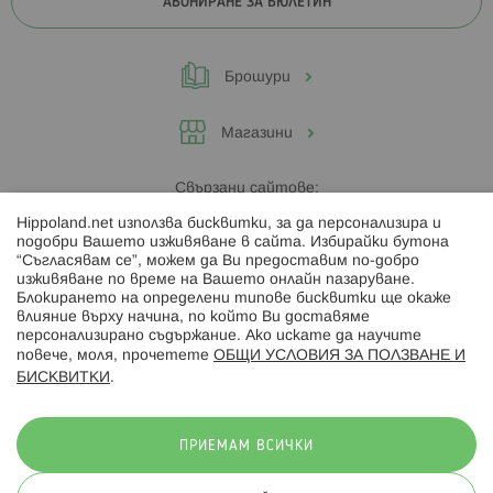
АБОНИРАНЕ ЗА БЮЛЕТИН
Брошури
Магазини
Свързани сайтове:
Hippoland.net използва бисквитки, за да персонализира и
Hippoland.ro
подобри Вашето изживяване в сайта. Избирайки бутона
“Съгласявам се”, можем да Ви предоставим по-добро
изживяване по време на Вашето онлайн пазаруване.
Последвайте ни:
Блокирането на определени типове бисквитки ще окаже
влияние върху начина, по който Ви доставяме
персонализирано съдържание. Ако искате да научите
повече, моля, прочетете
ОБЩИ УСЛОВИЯ ЗА ПОЛЗВАНЕ И
БИСКВИТКИ
.
Начини на плащане:
ПРИЕМАМ ВСИЧКИ