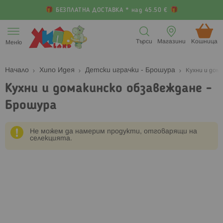
БЕЗПЛАТНА ДОСТАВКА * над 45.50 €
Прескачане
към
Търси
Магазини
Кошница (
Меню
съдържанието
Начало
Хипо Идея
Детски играчки - Брошура
Кухни и дом
Кухни и домакинско обзавеждане -
Брошура
Не можем да намерим продукти, отговарящи на
селекцията.