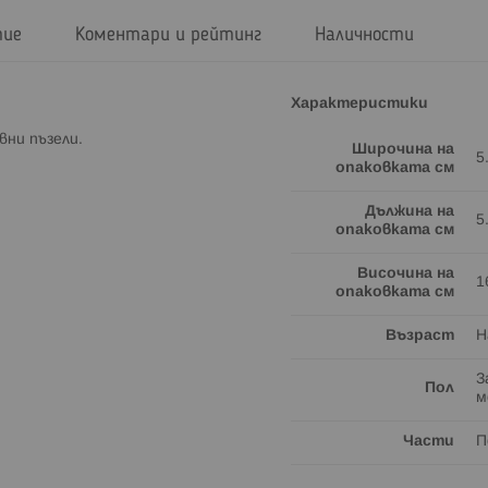
тие
Коментари и рейтинг
Наличности
Характеристики
вни пъзели.
Широчина на
5
опаковката см
Дължина на
5
опаковката см
Височина на
1
опаковката см
Възраст
Н
З
Пол
м
Части
П