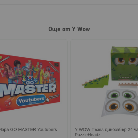
Още от Y Wow
гра GO MASTER Youtubers
Y WOW Пъзел Динозавър 24 ч
PuzzleHeadz