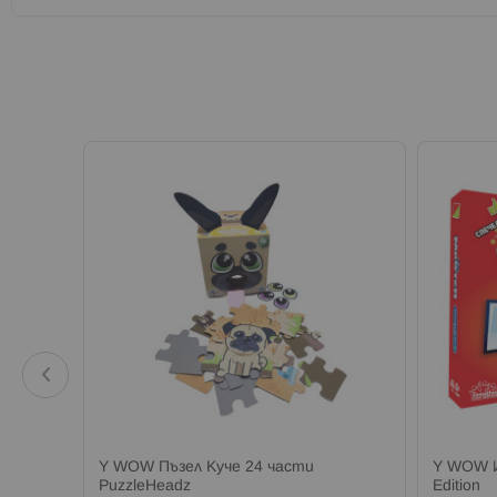
а
Y WOW Пъзел Куче 24 части
Y WOW И
PuzzleHeadz
Edition