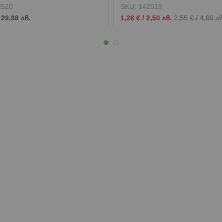
2520
SKU:
142519
Промо
/
29,98 лв.
1,28 €
/
2,50 лв.
2,55 €
/
4,99 лв
цена