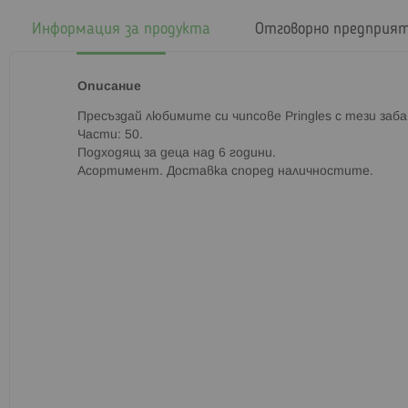
началото
на
Информация за продукта
Отговорно предприя
галерия
със
снимки
Описание
Пресъздай любимите си чипсове Pringles с тези заба
Части: 50.
Подходящ за деца над 6 години.
Асортимент. Доставка според наличностите.