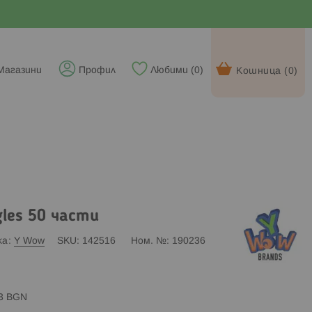
Магазини
Профил
Любими (
0
)
Кошница (
0
)
les 50 части
ка
Y Wow
SKU
142516
Ном. №
190236
83 BGN