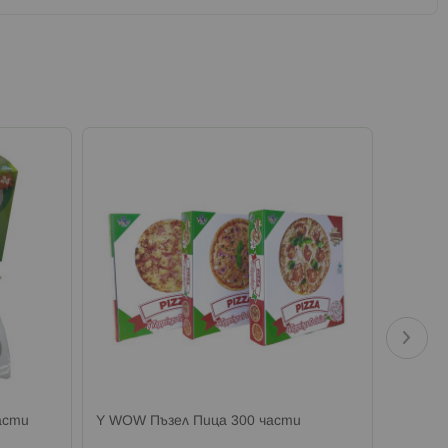
асти
Y WOW Пъзел Пица 300 части
Y WOW 
вкъщи