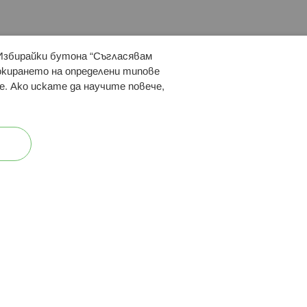
 Избирайки бутона “Съгласявам
 ни:
локирането на определени типове
е. Ако искате да научите повече,
ост
Карта на сайта