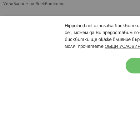
Управление на бисквитките
Hippoland.net използва бисквитк
Брошури
Магазини
се”, можем да Ви предоставим по
бисквитки ще окаже влияние върх
моля, прочетете
ОБЩИ УСЛОВИЯ
Н
© 2026 Hippoland.net