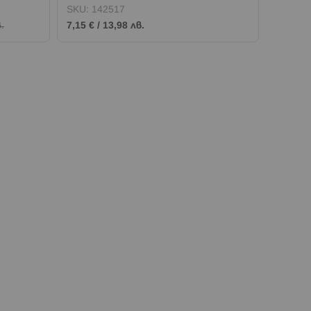
SKU:
142517
SKU:
1
.
7,15 €
/
13,98 лв.
10,22 €