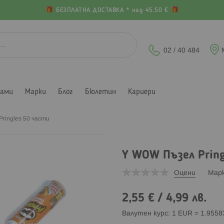
БЕЗПЛАТНА ДОСТАВКА * над 45.50 €
02 / 40 484
лами
Марки
Блог
Бюлетин
Кариери
ringles 50 части
Y WOW Пъзел Pring
Оцени
Мар
2,55 €
/
4,99 лв.
Валутен курс: 1 EUR = 1.955