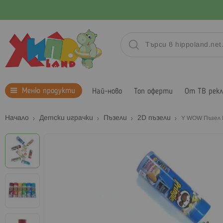
Меню продукти
Най-ново
Топ оферти
От ТВ рек
Начало
Детски играчки
Пъзели
2D пъзели
Y WOW Пъзел P
Преминете
към
края
на
галерията
на
изображенията