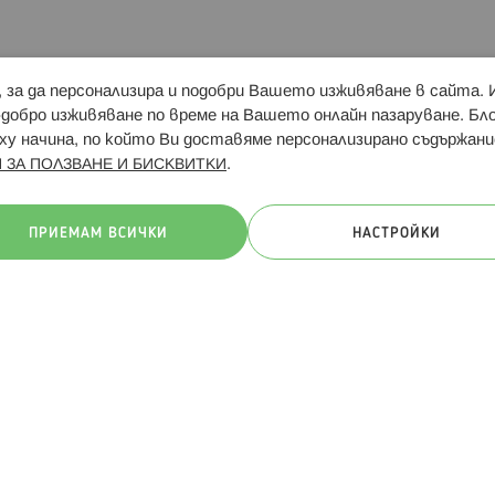
и, за да персонализира и подобри Вашето изживяване в сайта.
Свързани сайтове:
Hippoland.ro
Последвайте
-добро изживяване по време на Вашето онлайн пазаруване. Б
у начина, по който Ви доставяме персонализирано съдържани
.
 ЗА ПОЛЗВАНЕ И БИСКВИТКИ
ачини на плащане:
ПРИЕМАМ ВСИЧКИ
НАСТРОЙКИ
. Всички права запазени
Общи условия
Πолитика за поверителн
Онлайн магазин от