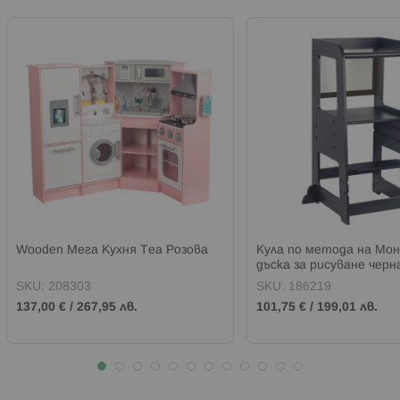
Wooden Мега Кухня Теа Розова
Кула по метода на Мо
дъска за рисуване черн
SKU:
208303
SKU:
186219
137,00 €
/
267,95 лв.
101,75 €
/
199,01 лв.