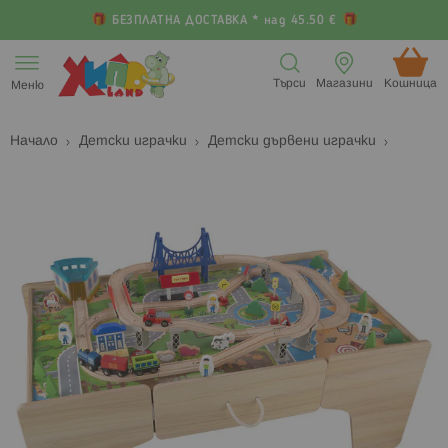
БЕЗПЛАТНА ДОСТАВКА * над 45.50 €
Прескачане
към
Търси
Магазини
Кошница (
Меню
съдържанието
Начало
Детски играчки
Детски дървени играчки
Преминете
П
към
к
края
н
на
н
галерията
г
на
с
изображенията
с