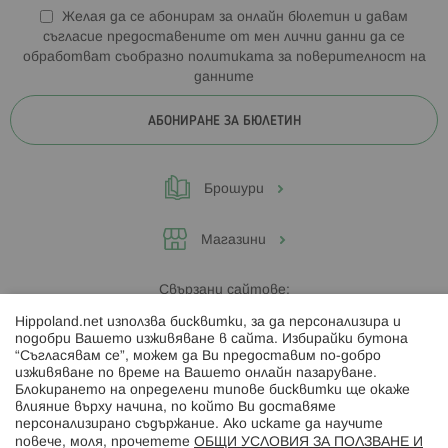
Желая да се абонирам за онлайн бюлетин и давам
съгласие предоставените от мен лични данни да се
обработват съобразно
политиката за поверителност на
данните
АБОНИРАНЕ ЗА БЮЛЕТИН
Брошури
Магазини
Свързани сайтове:
Hippoland.net използва бисквитки, за да персонализира и
Hippoland.ro
подобри Вашето изживяване в сайта. Избирайки бутона
“Съгласявам се”, можем да Ви предоставим по-добро
изживяване по време на Вашето онлайн пазаруване.
Последвайте ни:
Блокирането на определени типове бисквитки ще окаже
влияние върху начина, по който Ви доставяме
персонализирано съдържание. Ако искате да научите
повече, моля, прочетете
ОБЩИ УСЛОВИЯ ЗА ПОЛЗВАНЕ И