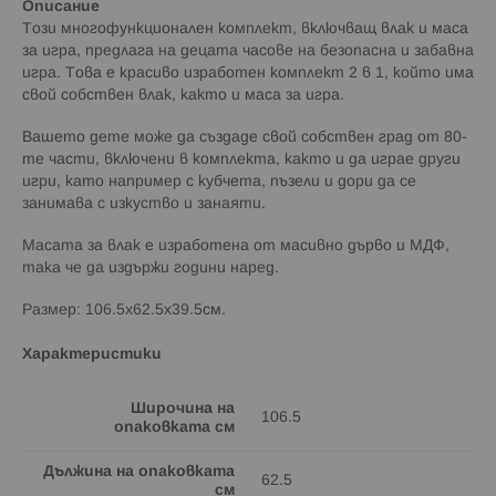
Описание
Този многофункционален комплект, включващ влак и маса
за игра, предлага на децата часове на безопасна и забавна
игра. Това е красиво изработен комплект 2 в 1, който има
свой собствен влак, както и маса за игра.
Вашето дете може да създаде свой собствен град от 80-
те части, включени в комплекта, както и да играе други
игри, като например с кубчета, пъзели и дори да се
занимава с изкуство и занаяти.
Масата за влак е изработена от масивно дърво и МДФ,
така че да издържи години наред.
Размер: 106.5x62.5x39.5см.
Характеристики
Широчина на
106.5
опаковката см
Дължина на опаковката
62.5
см