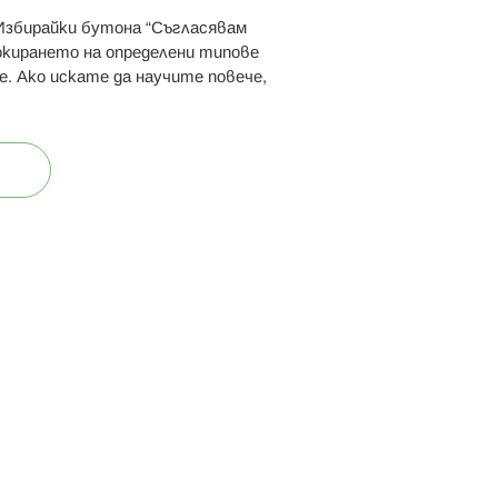
 Избирайки бутона “Съгласявам
 ни:
локирането на определени типове
е. Ако искате да научите повече,
ост
Карта на сайта