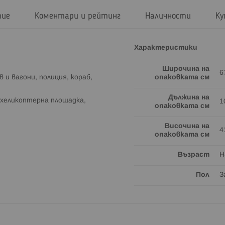
тие
Коментари и рейтинг
Наличности
Ку
Характеристики
Широчина на
6
 и вагони, полиция, кораб,
опаковката см
Дължина на
хеликоптерна площадка,
1
опаковката см
Височина на
4
опаковката см
Възраст
Н
Пол
З