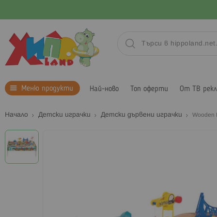
Меню продукти
Най-ново
Топ оферти
От ТВ рек
Начало
Детски играчки
Детски дървени играчки
Wooden 
Преминете
към
края
на
галерията
на
изображенията