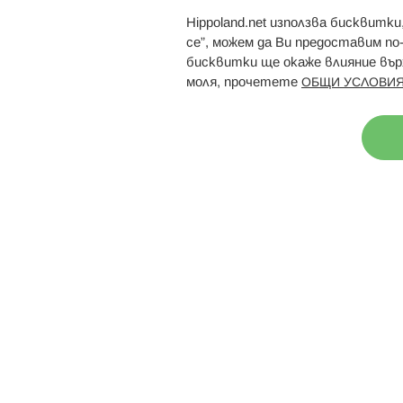
Hippoland.net използва бисквитк
Брошури
Магазини
се”, можем да Ви предоставим по
бисквитки ще окаже влияние върх
моля, прочетете
ОБЩИ УСЛОВИЯ
Н
© 2026 Hippoland.net