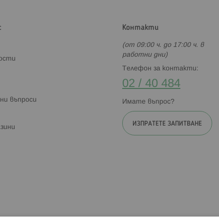
с
Контакти
(от 09:00 ч. до 17:00 ч. в
работни дни)
ности
Телефон за контакти:
02 / 40 484
ни въпроси
Имате въпрос?
ИЗПРАТЕТЕ ЗАПИТВАНЕ
зини