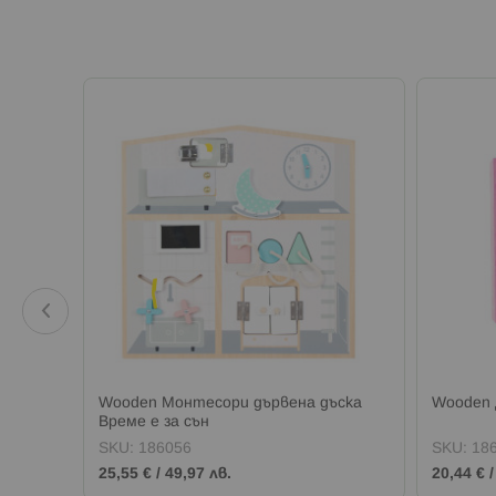
с
Wooden Монтесори дървена дъска
Wooden 
Време е за сън
SKU:
186056
SKU:
18
25,55 €
/
49,97 лв.
20,44 €