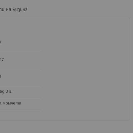
пи на лизинг
7
07
1
ад 3 г.
а момчета