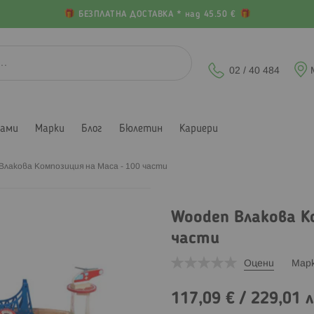
БЕЗПЛАТНА ДОСТАВКА * над 45.50 €
02 / 40 484
лами
Марки
Блог
Бюлетин
Кариери
Влакова Композиция на Маса - 100 части
Wooden Влакова К
части
Оцени
Мар
117,09 €
/
229,01 л