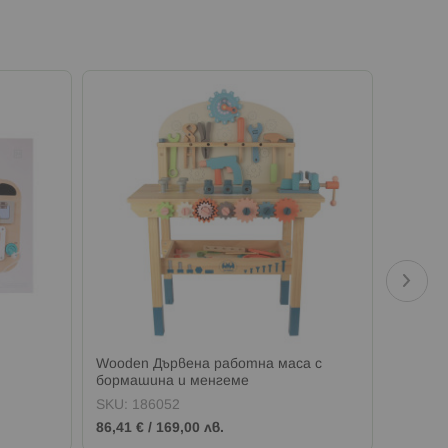
Wooden Дървена работна маса с
Wooden
бормашина и менгеме
пулове
SKU:
186052
SKU:
1
86,41 €
/
169,00 лв.
10,22 €