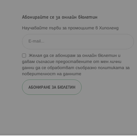
Абонирайте се за онлайн бюлетин
Научавайте първи за промоциите в Хиполенд
Желая да се абонирам за онлайн бюлетин и
давам съгласие предоставените от мен лични
данни да се обработват съобразно
политиката за
поверителност на данните
АБОНИРАНЕ ЗА БЮЛЕТИН