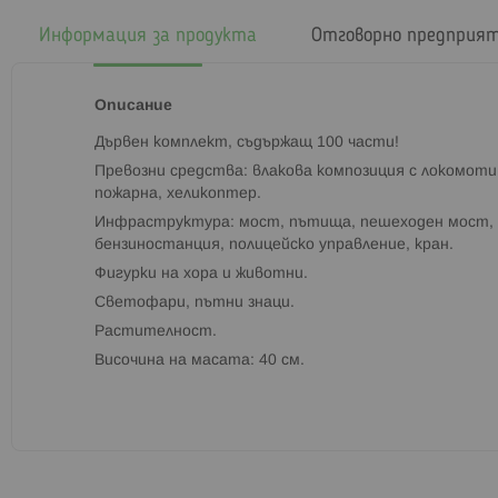
началото
на
Информация за продукта
Отговорно предприя
галерия
със
снимки
Описание
Дървен комплект, съдържащ 100 части!
Превозни средства: влакова композиция с локомотив
пожарна, хеликоптер.
Инфраструктура: мост, пътища, пешеходен мост, 
бензиностанция, полицейско управление, кран.
Фигурки на хора и животни.
Светофари, пътни знаци.
Растителност.
Височина на масата: 40 см.