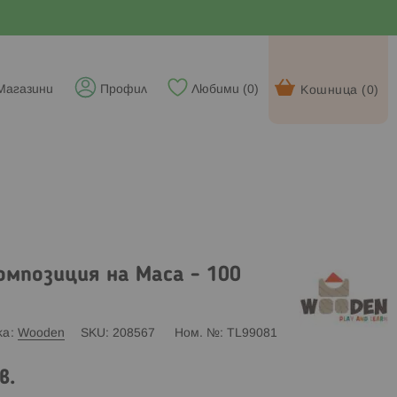
Магазини
Профил
Любими (
0
)
Кошница (
0
)
омпозиция на Маса - 100
ка
Wooden
SKU
208567
Ном. №
TL99081
в.