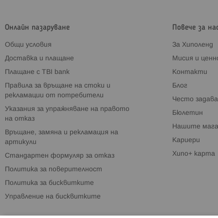
Онлайн пазаруване
Повече за на
Общи условия
За Хиполенд
Доставка и плащане
Мисия и цен
Плащане с TBI bank
Контакти
Правила за връщане на стоки и
Блог
рекламации от потребители
Често задава
Указания за упражняване на правото
Бюлетин
на отказ
Нашите мага
Връщане, замяна и рекламация на
Кариери
артикули
Хипо+ карта
Стандартен формуляр за отказ
Политика за поверителност
Политика за бисквитките
Управление на бисквитките