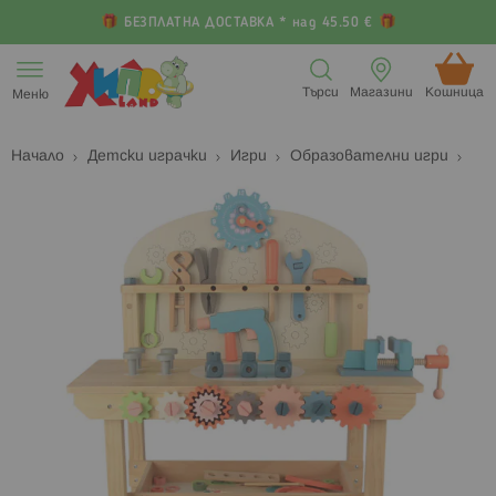
БЕЗПЛАТНА ДОСТАВКА * над 45.50 €
Прескачане
към
Търси
Магазини
Кошница (
Меню
съдържанието
Начало
Детски играчки
Игри
Образователни игри
Преминете
П
към
к
края
н
на
н
галерията
г
на
с
изображенията
с