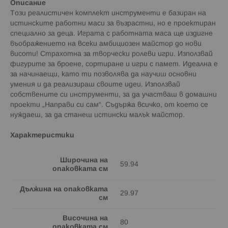
Описание
Този реалистичен комплект инструменти е базиран на
истинските работни маси за възрастни, но е проектиран
специално за деца. Играта с работната маса ще издигне
въображението на всеки амбициозен майстор до нови
висоти! Страхотна за творчески ролеви игри. Използвай
фигурите за броене, сортиране и игри с памет. Идеална е
за начинаещи, като ти позволява да научиш основни
умения и да реализираш своите идеи. Използвай
собствените си инструменти, за да участваш в домашни
проекти „Направи си сам“. Съдържа всичко, от което се
нуждаеш, за да станеш истински малък майстор.
Характеристики
Широчина на
59.94
опаковката см
Дължина на опаковката
29.97
см
Височина на
80
опаковката см