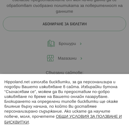
съгласие предоставените от мен лични данни да се
обработват съобразно
политиката за поверителност на
данните
АБОНИРАНЕ ЗА БЮЛЕТИН
Брошури
Магазини
Свързани сайтове:
Hippoland.net използва бисквитки, за да персонализира и
Hippoland.ro
подобри Вашето изживяване в сайта. Избирайки бутона
“Съгласявам се”, можем да Ви предоставим по-добро
изживяване по време на Вашето онлайн пазаруване.
Последвайте ни:
Блокирането на определени типове бисквитки ще окаже
влияние върху начина, по който Ви доставяме
персонализирано съдържание. Ако искате да научите
повече, моля, прочетете
ОБЩИ УСЛОВИЯ ЗА ПОЛЗВАНЕ И
БИСКВИТКИ
.
Начини на плащане: