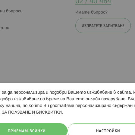
02 / 40 484
ни въпроси
Имате въпрос?
ИЗПРАТЕТЕ ЗАПИТВАНЕ
зини
и, за да персонализира и подобри Вашето изживяване в сайта.
Свързани сайтове:
Hippoland.ro
Последвайте
-добро изживяване по време на Вашето онлайн пазаруване. Б
у начина, по който Ви доставяме персонализирано съдържани
.
 ЗА ПОЛЗВАНЕ И БИСКВИТКИ
ачини на плащане:
ПРИЕМАМ ВСИЧКИ
НАСТРОЙКИ