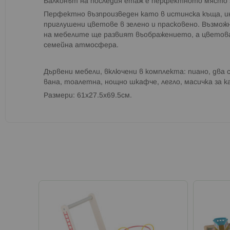
Балконът на последия етаж е перфектното място 
Перфектно възпроизведен като в истинска къща, 
приглушени цветове в зелено и прасковено. Възмо
на мебелите ще развият въображението, а цветов
семейна атмосфера.
Дървени мебели, включени в комплекта: пиано, два 
вана, тоалетна, нощно шкафче, легло, масичка за к
Размери: 61x27.5x69.5см.