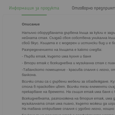
началото
на
Информация за продукта
Отговорно предприя
галерия
със
снимки
Описание
Напълно оборудваната дървена къща за кукли е задъ
нейната стая. Създай своя собствена уникална къ
свой вкус. Къщата е с модерен и истински вид и е 
Разпределението на къщата е както следва:
- Първи етаж, където има кухня и баня
- Втори етаж с всекидневна и музикална стая с пиа
-Таванското помещение - красива спалня с легло, 
балкона.
Всички стаи са с дървени мебели за обзавеждане. Ку
стола в прасковен цвят. Всички тези елементи съ
прекарване на времето. На същия етаж има баня с 
Всекидневната, разположена на втория етаж, има ди
музикалната стая има пиано, където можеш да игра
На тавана откриваме спалня с удобно легло, нощно