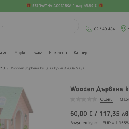
БЕЗПЛАТНА ДОСТАВКА * над 45.50 €
02 / 40 484
лами
Марки
Блог
Бюлетин
Кариери
кли
Wooden Дървена къща за кукли 3 нива Maya
Wooden Дървена к
Оцени
Мар
60,00 €
/
117,35 лв
Валутен курс: 1 EUR = 1.955