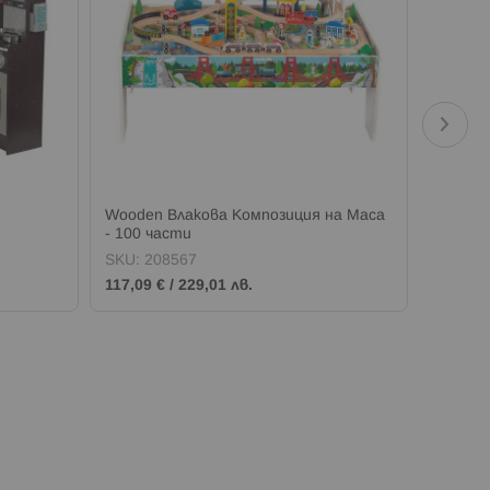
Wooden Влакова Композиция на Маса
Wooden
- 100 части
SKU:
208567
SKU:
2
117,09 €
/
229,01 лв.
137,54 