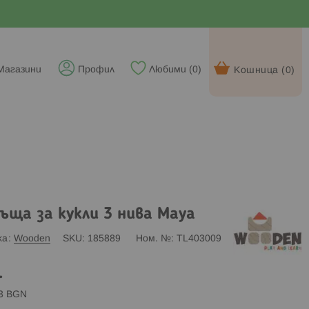
Магазини
Профил
Любими (
0
)
Кошница (
0
)
ъща за кукли 3 нива Maya
ка
Wooden
SKU
185889
Ном. №
TL403009
.
83 BGN