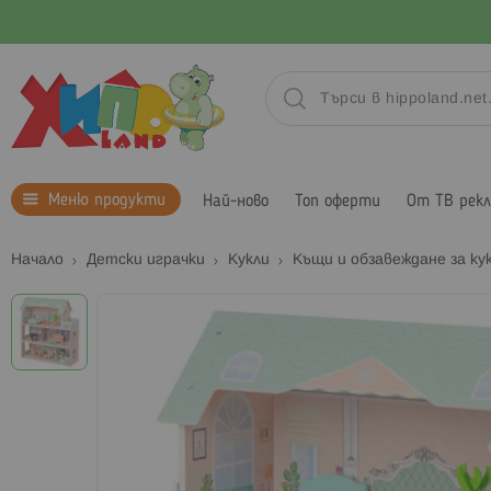
Меню продукти
Най-ново
Топ оферти
От ТВ рек
Начало
Детски играчки
Кукли
Къщи и обзавеждане за ку
Преминете
към
края
на
галерията
на
изображенията