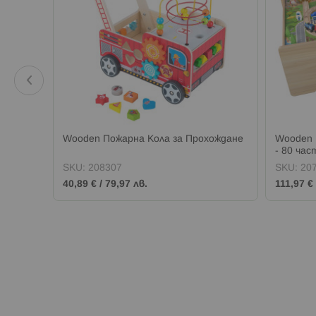
лина
Wooden Пожарна Кола за Прохождане
Wooden 
- 80 час
SKU:
208307
SKU:
20
40,89 €
/
79,97 лв.
111,97 €