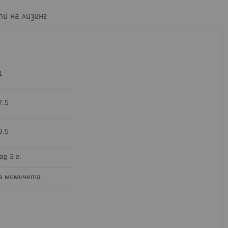
пи на лизинг
1
7.5
9.5
ад 3 г.
а момичета