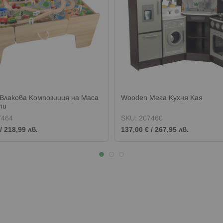
Влакова Композиция на Маса
Wooden Мега Кухня Кая
ти
7464
SKU:
207460
/
218,99 лв.
137,00 €
/
267,95 лв.