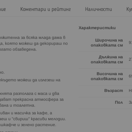
тие
Коментари и рейтинг
Наличности
Ку
Характеристики
лжителна за всяка млада дама в
Широчина на
9
ща, която можеш да декорираш по
опаковката см
богато обзаведена.
Дължина на
2
опаковката см
но.
Височина на
6
опаковката см
откъдето можеш да излезеш на
Възраст
Н
хнята разполага с маса и два
здават прекрасна атмосфера за
Пол
З
вана и тоалетна.
ван и масичка за кафе, а
еш и "свириш" красиви мелодии.
 шкафче и зелено растение.