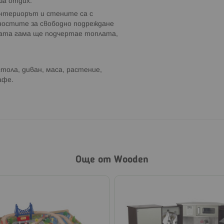
за отдих.
интериорът и стените са с
жностите за свободно подреждане
ата гама ще подчертае топлата,
стола, диван, маса, растение,
афе.
Още от Wooden