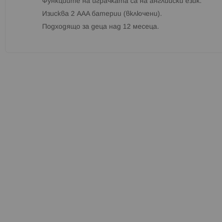
Функциите на играчката са на английски език.
Изисква ‎2 AAA батерии (включени).
Подходящо за деца над 12 месеца.