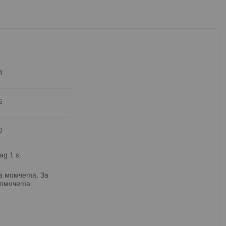
4
5
0
ад 1 г.
а момчета, За
омичета