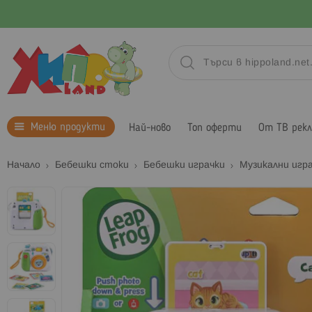
Меню продукти
Най-ново
Топ оферти
От ТВ рек
Начало
Бебешки стоки
Бебешки играчки
Музикални игр
Преминете
към
края
на
галерията
на
изображенията