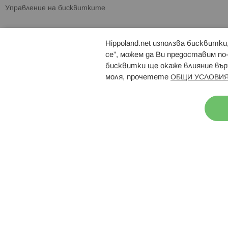
Управление на бисквитките
Hippoland.net използва бисквитк
Брошури
Магазини
се”, можем да Ви предоставим по
бисквитки ще окаже влияние върх
моля, прочетете
ОБЩИ УСЛОВИЯ
Н
© 2026 Hippoland.net