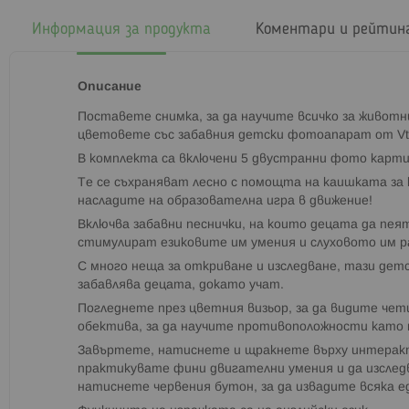
началото
на
Информация за продукта
Коментари и рейтин
галерия
със
снимки
Описание
Поставете снимка, за да научите всичко за живот
цветовете със забавния детски фотоапарат от Vte
В комплекта са включени 5 двустранни фото карти
Те се съхраняват лесно с помощта на каишката за 
насладите на образователна игра в движение!
Включва забавни песнички, на които децата да пе
стимулират езиковите им умения и слуховото им р
С много неща за откриване и изследване, тази детск
забавлява децата, докато учат.
Погледнете през цветния визьор, за да видите че
обектива, за да научите противоположности като 
Завъртете, натиснете и щракнете върху интеракт
практикувате фини двигателни умения и да изслед
натиснете червения бутон, за да извадите всяка ед