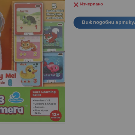
Изчерпано
Виж подобни артику