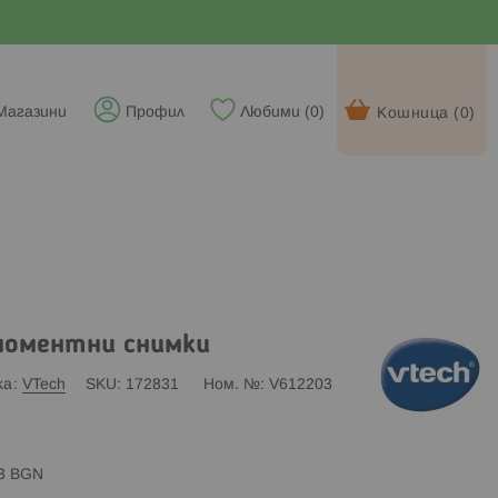
Магазини
Профил
Любими (
0
)
Кошница (
0
)
моментни снимки
ка
VTech
SKU
172831
Ном. №
V612203
83 BGN