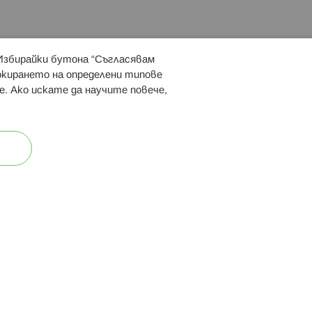
 Избирайки бутона “Съгласявам
 ни:
локирането на определени типове
е. Ако искате да научите повече,
ост
Карта на сайта