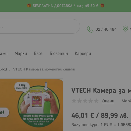
БЕЗПЛАТНА ДОСТАВКА * над 45.50 €
02 / 40 484
лами
Марки
Блог
Бюлетин
Кариери
ачки
VTECH Камера за моментни снимки
VTECH Камера за 
Оцени
Мар
46,01 €
/
89,99 лв.
Валутен курс: 1 EUR = 1.955