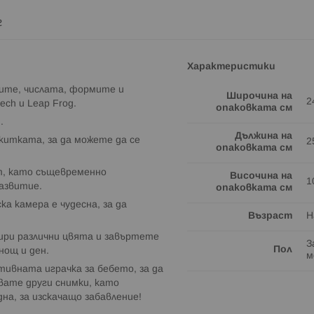
г
Характеристики
ните, числата, формите и
Широчина на
2
ch и Leap Frog.
опаковката см
.
Дължина на
китката, за да можете да се
2
опаковката см
ят, като същевременно
Височина на
1
азвитие.
опаковката см
а камера е чудесна, за да
Възраст
Н
тири различни цвята и завъртете
З
Пол
нощ и ден.
м
ивната играчка за бебето, за да
вате други снимки, като
на, за изскачащо забавление!