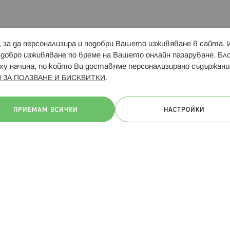
и, за да персонализира и подобри Вашето изживяване в сайта.
Свързани сайтове:
Hippoland.ro
Последвайте
-добро изживяване по време на Вашето онлайн пазаруване. Б
у начина, по който Ви доставяме персонализирано съдържани
.
 ЗА ПОЛЗВАНЕ И БИСКВИТКИ
ачини на плащане:
ПРИЕМАМ ВСИЧКИ
НАСТРОЙКИ
. Всички права запазени
Общи условия
Πолитика за поверителн
Онлайн магазин от