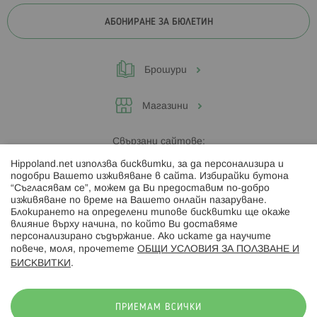
АБОНИРАНЕ ЗА БЮЛЕТИН
Брошури
Магазини
Свързани сайтове:
Hippoland.net използва бисквитки, за да персонализира и
Hippoland.ro
подобри Вашето изживяване в сайта. Избирайки бутона
“Съгласявам се”, можем да Ви предоставим по-добро
изживяване по време на Вашето онлайн пазаруване.
Последвайте ни:
Блокирането на определени типове бисквитки ще окаже
влияние върху начина, по който Ви доставяме
персонализирано съдържание. Ако искате да научите
повече, моля, прочетете
ОБЩИ УСЛОВИЯ ЗА ПОЛЗВАНЕ И
БИСКВИТКИ
.
Начини на плащане:
ПРИЕМАМ ВСИЧКИ