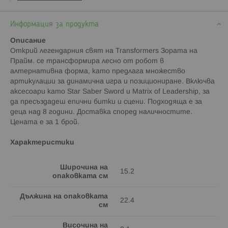
Информация за продукта
Описание
Открий легендарния свят на Transformers Зората на
Прайм. се трансформира лесно от робот в
алтернативна форма, като предлага множество
артикулации за динамична игра и позициониране. Включва
аксесоари като Star Saber Sword и Matrix of Leadership, за
да пресъздадеш епични битки и сцени. Подходяща е за
деца над 8 години. Доставка според наличностите.
Цената е за 1 брой.
Характеристики
Широчина на
15.2
опаковката см
Дължина на опаковката
22.4
см
Височина на