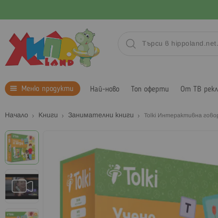
Меню продукти
Най-ново
Топ оферти
От ТВ рек
Начало
Книги
Занимателни книги
Tolki Интерактивна говор
Преминете
към
края
на
галерията
на
изображенията