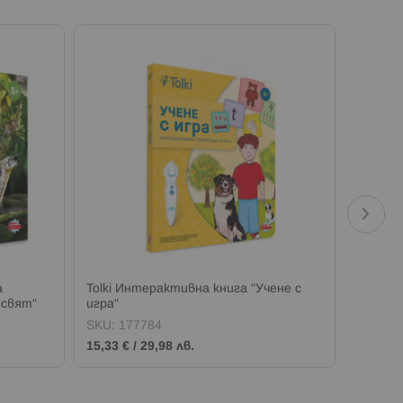
а
Tolki Интерактивна книга "Учене с
Tolki 
 свят"
игра"
учи анг
SKU:
177784
SKU:
1
15,33 €
/
29,98 лв.
15,33 €