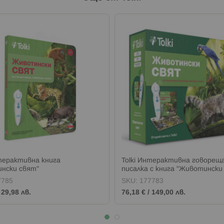
нтерактивна книга
Tolki Интерактивна говорещ
нски свят"
писалка с книга "Животински
7785
SKU:
177783
/
29,98 лв.
76,18 €
/
149,00 лв.