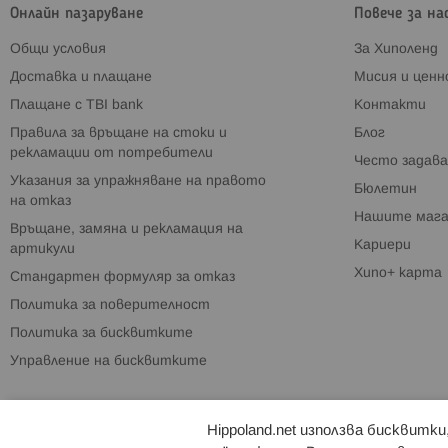
Онлайн пазаруване
Повече за на
Общи условия
За Хиполенд
Доставка и плащане
Мисия и цен
Плащане с TBI bank
Контакти
Правила за връщане на стоки и
Блог
рекламации от потребители
Често задава
Указания за упражняване на правото
Бюлетин
на отказ
Нашите мага
Връщане, замяна и рекламация на
Кариери
артикули
Хипо+ карта
Стандартен формуляр за отказ
Политика за поверителност
Политика за бисквитките
Управление на бисквитките
Hippoland.net използва бисквитк