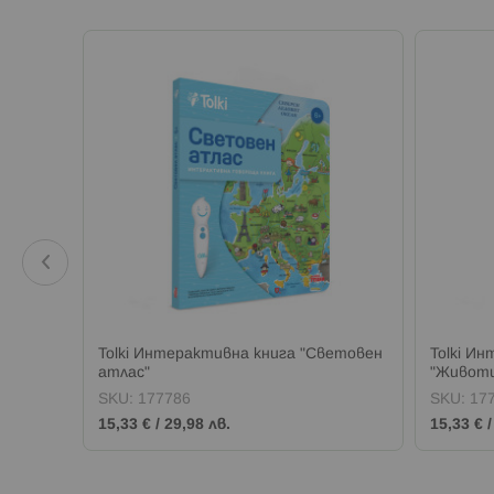
Tolki Интерактивна книга "Световен
Tolki И
атлас"
"Животи
SKU:
177786
SKU:
17
15,33 €
/
29,98 лв.
15,33 €