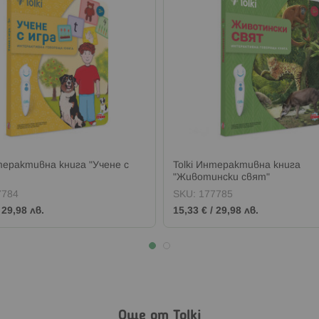
терактивна книга "Учене с
Tolki Интерактивна книга
"Животински свят"
7784
SKU:
177785
/
29,98 лв.
15,33 €
/
29,98 лв.
Още от Tolki