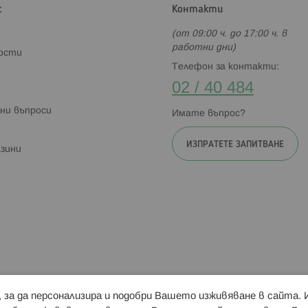
с
Контакти
(от 09:00 ч. до 17:00 ч. в
работни дни)
ности
Телефон за контакти:
02 / 40 484
ни въпроси
Имате въпрос?
ИЗПРАТЕТЕ ЗАПИТВАНЕ
зини
и, за да персонализира и подобри Вашето изживяване в сайта.