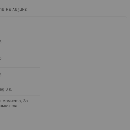
пи на лизинг
3
0
8
ад 3 г.
а момчета, За
омичета