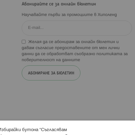
Абонирайте се за онлайн бюлетин
Научавайте първи за промоциите в Хиполенд
Желая да се абонирам за онлайн бюлетин и
давам съгласие предоставените от мен лични
данни да се обработват съобразно
политиката за
поверителност на данните
АБОНИРАНЕ ЗА БЮЛЕТИН
 Избирайки бутона “Съгласявам