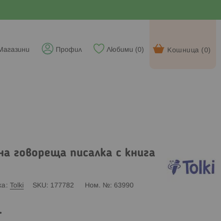
Магазини
Профил
Любими (
0
)
Кошница (
0
)
на говореща писалка с книга
ка
Tolki
SKU
177782
Ном. №
63990
.