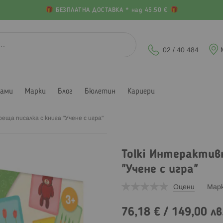
БЕЗПЛАТНА ДОСТАВКА * над 45.50 €
02 / 40 484
лами
Марки
Блог
Бюлетин
Кариери
еща писалка с книга "Учене с игра"
Tolki Интерактив
"Учене с игра"
Оцени
Мар
76,18 €
/
149,00 лв