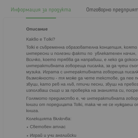
началото
на
Информация за продукта
Отговорно предприя
галерия
със
снимки
Описание
Какво е Тolki?
Tolki е съвременна образователна концепция, коят
интересни и полезни факти по увлекателен начин,
Всичко, което трябва да направиш, е леко да доко
интерактивната говореща писалка, за да чуеш съ
музика. Играта с интерактивната говореща писал
възможности - тя може да чете текстове, да пее п
звуци, като рев на лъв, птичи песни, звуци на прев
използваш също и за проверка на знанията си, пос
Голямото предимство е, че интерактивната говор
книги от поредицата Tolki, така че не се нуждаеш о
книга.
Колекцията включва:
Световен атлас
Играй и учи английски