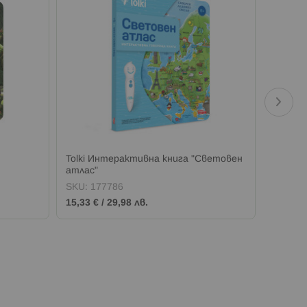
Tolki Интерактивна книга "Световен
Tolki 
атлас"
учи анг
SKU:
177786
SKU:
1
15,33 €
/
29,98 лв.
15,33 €