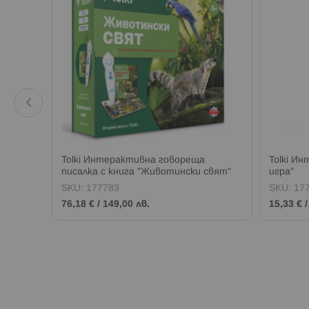
Tolki Интерактивна говореща
Tolki Ин
писалка с книга "Животински свят"
игра"
SKU:
177783
SKU:
17
76,18 €
/
149,00 лв.
15,33 €