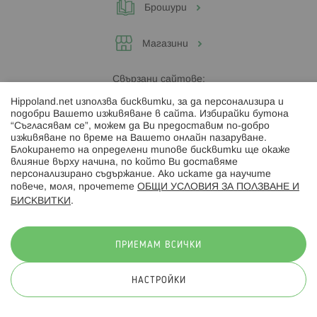
Брошури
Магазини
Свързани сайтове:
Hippoland.net използва бисквитки, за да персонализира и
Hippoland.ro
подобри Вашето изживяване в сайта. Избирайки бутона
“Съгласявам се”, можем да Ви предоставим по-добро
изживяване по време на Вашето онлайн пазаруване.
Последвайте ни:
Блокирането на определени типове бисквитки ще окаже
влияние върху начина, по който Ви доставяме
персонализирано съдържание. Ако искате да научите
повече, моля, прочетете
ОБЩИ УСЛОВИЯ ЗА ПОЛЗВАНЕ И
БИСКВИТКИ
.
Начини на плащане:
ПРИЕМАМ ВСИЧКИ
НАСТРОЙКИ
© 2026 Hippoland.net. Всички права запазени
Общи условия
Πолитика за поверителност
Карта на сайта