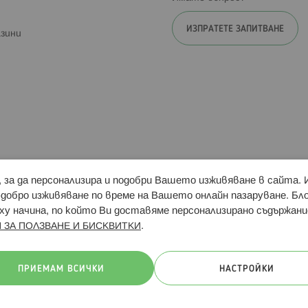
ИЗПРАТЕТЕ ЗАПИТВАНЕ
зини
и, за да персонализира и подобри Вашето изживяване в сайта.
Свързани сайтове:
Hippoland.ro
Последвайте
-добро изживяване по време на Вашето онлайн пазаруване. Б
у начина, по който Ви доставяме персонализирано съдържани
.
 ЗА ПОЛЗВАНЕ И БИСКВИТКИ
ачини на плащане:
ПРИЕМАМ ВСИЧКИ
НАСТРОЙКИ
. Всички права запазени
Общи условия
Πолитика за поверителн