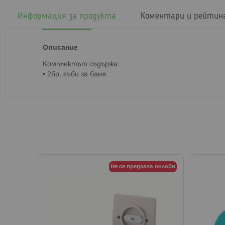
началото
на
Информация за продукта
Коментари и рейтин
галерия
със
снимки
Описание
Комплектът съдържа:
• 2бр. гъби за баня
Не се предлага онлайн