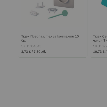
Tigex Предпазител за контакти 10
Tigex С
бр.
чиния 
SKU:
054543
SKU:
09
3,73 €
/
7,30 лв.
10,73 €