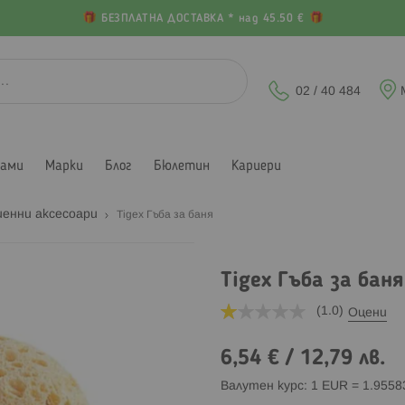
БЕЗПЛАТНА ДОСТАВКА * над 45.50 €
02 / 40 484
лами
Марки
Блог
Бюлетин
Кариери
иенни аксесоари
Tigex Гъба за баня
Tigex Гъба за баня
(1.0)
Оцени
6,54 €
/
12,79 лв.
Валутен курс: 1 EUR = 1.955