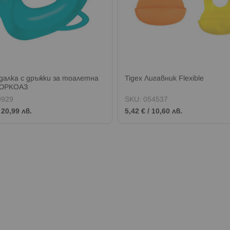
едалка с дръжки за тоалетна
Tigex Лигавник Flexible
ТЮРКОАЗ
9929
SKU:
054537
/
20,99 лв.
5,42 €
/
10,60 лв.