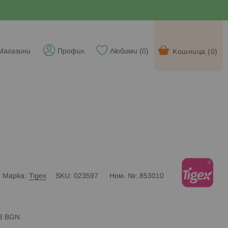
Магазини
Профил
Любими (
0
)
Кошница (
0
)
Марка
Tigex
SKU
023597
Ном. №
853010
83 BGN