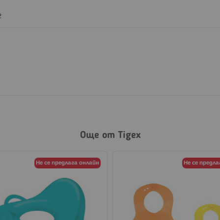
г
Още от Tigex
Не се предлага онлайн
Не се предла