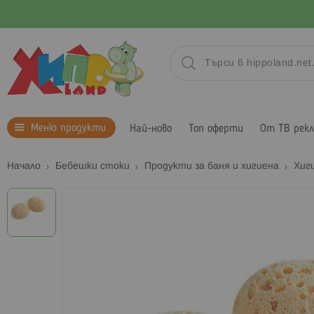
Меню продукти
Най-ново
Топ оферти
От ТВ рек
Начало
Бебешки стоки
Продукти за баня и хигиена
Хиг
Преминете
към
края
на
галерията
на
изображенията