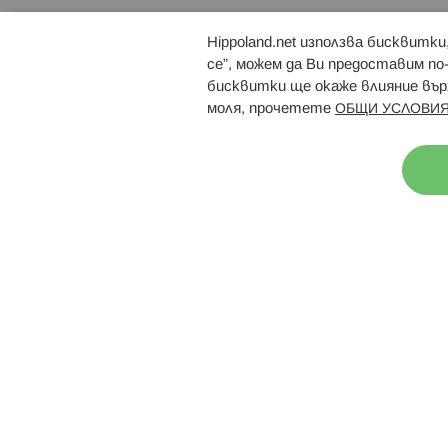
Hippoland.net използва бисквитк
Брошури
Магазини
се”, можем да Ви предоставим по
бисквитки ще окаже влияние върх
моля, прочетете
ОБЩИ УСЛОВИЯ
Н
© 2026 Hippoland.net