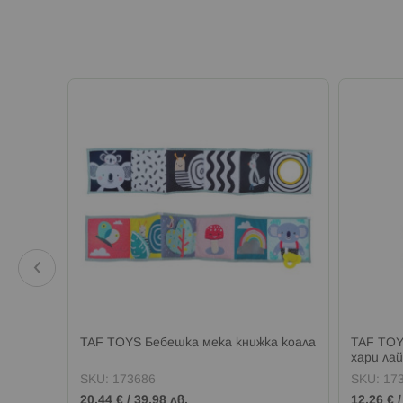
алка
TAF TOYS Бебешка мека книжка коала
TAF TOY
хари ла
SKU:
173686
SKU:
17
20,44 €
/
39,98 лв.
12,26 €