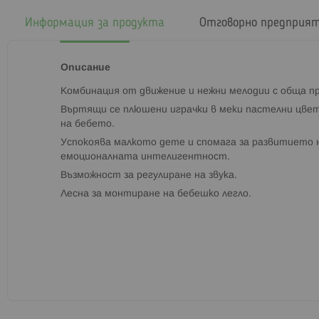
началото
на
Информация за продукта
Отговорно предприя
галерия
със
снимки
Описание
Комбинация от движение и нежни мелодии с обща 
Въртящи се плюшени играчки в меки пастелни цвет
на бебето.
Успокоява малкото дете и спомага за развитието 
емоционалната интелигентност.
Възможност за регулиране на звука.
Лесна за монтиране на бебешко легло.