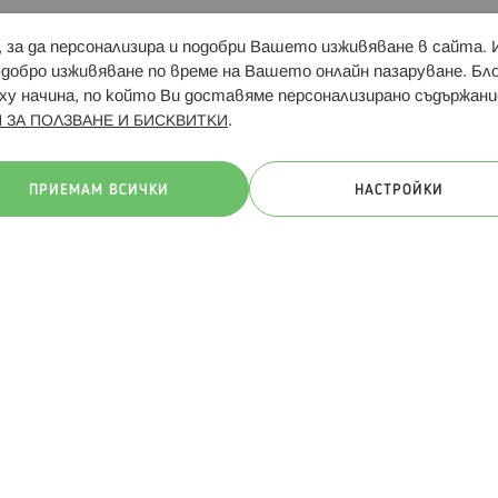
и, за да персонализира и подобри Вашето изживяване в сайта.
Свързани сайтове:
Hippoland.ro
Последвайте
-добро изживяване по време на Вашето онлайн пазаруване. Б
у начина, по който Ви доставяме персонализирано съдържани
.
 ЗА ПОЛЗВАНЕ И БИСКВИТКИ
ачини на плащане:
ПРИЕМАМ ВСИЧКИ
НАСТРОЙКИ
. Всички права запазени
Общи условия
Πолитика за поверителн
Онлайн магазин от