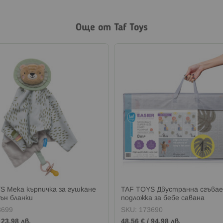
Още от Taf Toys
S Мека кърпичка за гушкане
TAF TOYS Двустранна сгъва
йън бланки
подложка за бебе савана
3699
SKU:
173690
/
23,98 лв.
48,56 €
/
94,98 лв.