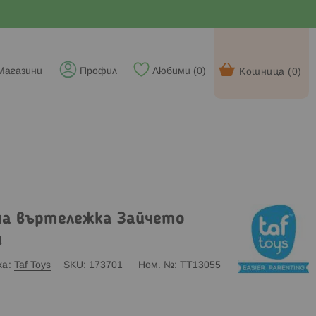
Магазини
Профил
Любими (
0
)
Кошница (
0
)
на въртележка Зайчето
и
ка
Taf Toys
SKU
173701
Ном. №
TT13055