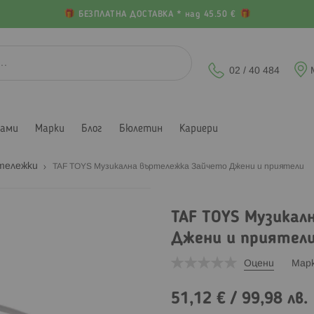
БЕЗПЛАТНА ДОСТАВКА * над 45.50 €
02 / 40 484
лами
Марки
Блог
Бюлетин
Кариери
ртележки
TAF TOYS Музикална въртележка Зайчето Джени и приятели
TAF TOYS Музикал
Джени и приятел
Оцени
Мар
51,12 €
/
99,98 лв.