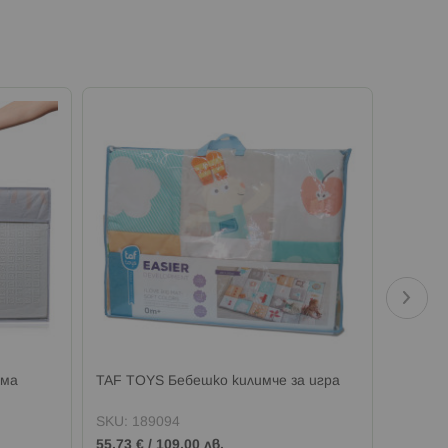
ема
TAF TOYS Бебешко килимче за игра
TAF TO
зайчет
SKU:
189094
SKU:
1
55,73 €
/
109,00 лв.
12,26 €