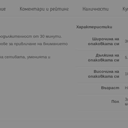
тие
Коментари и рейтинг
Наличности
Ку
Характеристики
продължителност от 30 минути.
Широчина на
3
ове за привличане на вниманието
опаковката см
Дължина на
на сетивата, уменията и
5
опаковката см
Височина на
1
опаковката см
Възраст
Н
З
Пол
м