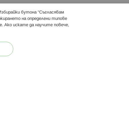
 Избирайки бутона “Съгласявам
 ни:
локирането на определени типове
е. Ако искате да научите повече,
ост
Карта на сайта