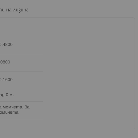
пи на лизинг
0.4800
.0800
0.1600
ад 0 м.
а момчета, За
омичета