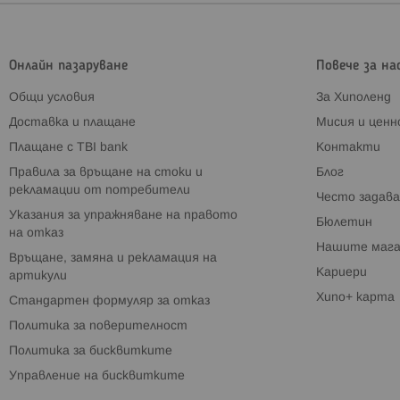
Онлайн пазаруване
Повече за на
Общи условия
За Хиполенд
Доставка и плащане
Мисия и цен
Плащане с TBI bank
Контакти
Правила за връщане на стоки и
Блог
рекламации от потребители
Често задава
Указания за упражняване на правото
Бюлетин
на отказ
Нашите мага
Връщане, замяна и рекламация на
Кариери
артикули
Хипо+ карта
Стандартен формуляр за отказ
Политика за поверителност
Политика за бисквитките
Управление на бисквитките