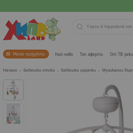
Меню продукти
Най-ново
Топ оферти
От ТВ рек
Начало
Бебешки стоки
Бебешки играчки
Музикални въ
Преминете
към
края
на
галерията
на
изображенията