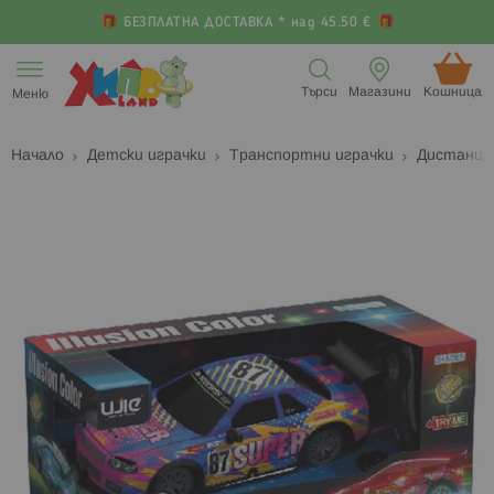
БЕЗПЛАТНА ДОСТАВКА * над 45.50 €
Прескачане
към
Търси
Магазини
Кошница (
Меню
съдържанието
Начало
Детски играчки
Транспортни играчки
Дистанци
Преминете
П
към
к
края
н
на
н
галерията
г
на
с
изображенията
с