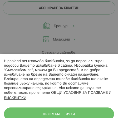
АБОНИРАНЕ ЗА БЮЛЕТИН
Брошури
Магазини
Свързани сайтове:
Hippoland.net използва бисквитки, за да персонализира и
Hippoland.ro
подобри Вашето изживяване в сайта. Избирайки бутона
“Съгласявам се”, можем да Ви предоставим по-добро
изживяване по време на Вашето онлайн пазаруване.
Последвайте ни:
Блокирането на определени типове бисквитки ще окаже
влияние върху начина, по който Ви доставяме
персонализирано съдържание. Ако искате да научите
повече, моля, прочетете
ОБЩИ УСЛОВИЯ ЗА ПОЛЗВАНЕ И
БИСКВИТКИ
.
Начини на плащане:
ПРИЕМАМ ВСИЧКИ