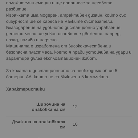
положителни емоции и ще допринесе за неговото
развитие.
Играчката има модерен, атрактивен дизайн, който със
сигурност ще се хареса на малките състезатели.
Благодарение на удобното дистанционно управление,
детето лесно ще усвои основните движения: напред,
назад, наляво и надясно.
Машината е изработена от висококачествена и
безопасна пластмаса, което я прави устойчива на удари и
гарантира дълъг експлоатационен живот.
За колата и дистанционното са необходими общо 5
батерии АА, които не са включени в комплекта.
Характеристики
Широчина на
12
опаковката см
Дължина на опаковката
10
см