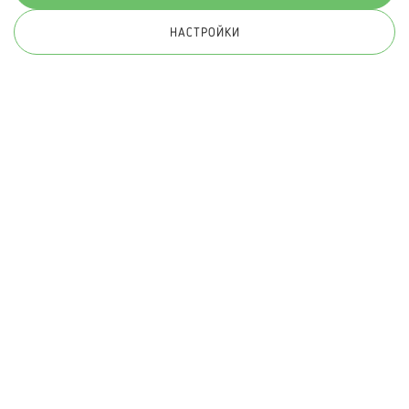
НАСТРОЙКИ
© 2026 Hippoland.net. Всички права запазени
Общи условия
Πолитика за поверителност
Карта на сайта
Онлайн магазин от