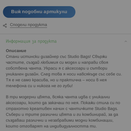
Виж подобни артикули
Сподели продукта
Информация за продукта
Описание
Стани истински дизайнер със Studio Bags! Свържи
частите, създай любимия си модел и направи своя
собствена чанта. Украси я с аксесоари и сътвори
уникален дизайн. След това я носи навсякъде със себе си.
Тя е не само красива, но и практична – носи в нея
телефона си и никога не го губи!
В три модерни цвята, всяка чанта идва с уникални
аксесоари, които да закачаш по нея. Покажи стила си по
страхотно креативен начин с чантичките Studio Bags.
Събери и трите различни цвята и ги комбинирай, за да
създаваш различни и незабравими модни комбинации,
които отговарят на индивидуалността ти.