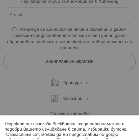
Научавайте първи за промоциите в Хиполенд
Желая да се абонирам за онлайн бюлетин и давам
съгласие предоставените от мен лични данни да се
обработват съобразно
политиката за поверителност на
данните
АБОНИРАНЕ ЗА БЮЛЕТИН
Брошури
Магазини
Свързани сайтове:
Hippoland.net използва бисквитки, за да персонализира и
Hippoland.ro
подобри Вашето изживяване в сайта. Избирайки бутона
“Съгласявам се”, можем да Ви предоставим по-добро