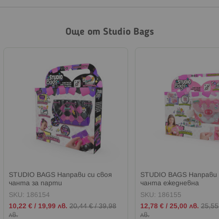
Още от Studio Bags
STUDIO BAGS Направи си своя
STUDIO BAGS Направи 
чанта за парти
чанта ежедневна
SKU:
186154
SKU:
186155
Промо
Промо
10,22 €
/
19,99 лв.
20,44 €
/
39,98
12,78 €
/
25,00 лв.
25,55
цена
цена
лв.
лв.