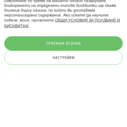
изживяване по време на Вашето онлайн пазаруване.
Последвайте ни:
Блокирането на определени типове бисквитки ще окаже
влияние върху начина, по който Ви доставяме
персонализирано съдържание. Ако искате да научите
повече, моля, прочетете
ОБЩИ УСЛОВИЯ ЗА ПОЛЗВАНЕ И
БИСКВИТКИ
.
Начини на плащане:
ПРИЕМАМ ВСИЧКИ
НАСТРОЙКИ
© 2026 Hippoland.net. Всички права запазени
Общи условия
Πолитика за поверителност
Карта на сайта
Онлайн магазин от