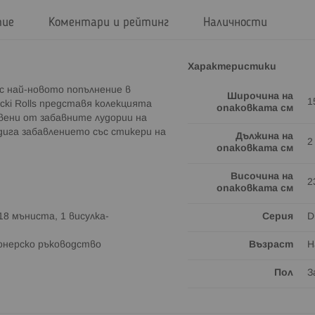
тие
Коментари и рейтинг
Наличности
Характеристики
с най-новото попълнение в
Широчина на
1
ticki Rolls представя колекцията
опаковката см
хновени от забавните лудории на
дига забавлението със стикери на
Дължина на
2
опаковката см
Височина на
2
опаковката см
18 мъниста, 1 висулка-
Серия
D
ионерско ръководство
Възраст
Н
Пол
З