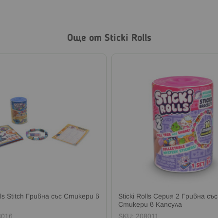
Още от Sticki Rolls
olls Stitch Гривна със Стикери в
Sticki Rolls Серия 2 Гривна със
Стикери в Капсула
8016
SKU:
208011