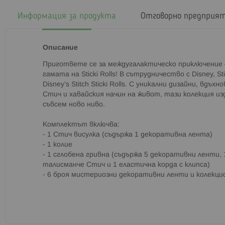
началото
на
Информация за продукта
Отговорно предприя
галерия
със
снимки
Описание
Пригответе се за междугалактическо приключение 
гамата на Sticki Rolls! В сътрудничество с Disney, S
Disney’s Stitch Sticki Rolls. С уникални дизайни, вдъ
Стич и хавайския начин на живот, тази колекция из
съвсем ново ниво.
Комплектът включва:
- 1 Стич висулка (съдържа 1 декоративна лента)
- 1 колие
- 1 сглобена гривна (съдържа 5 декоративни ленти, 
талисманче Стич и 1 еластична корда с клипса)
- 6 броя мистериозни декоративни ленти и колекц