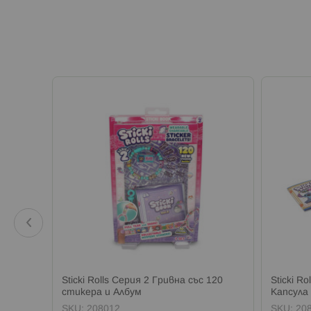
та с 3
Sticki Rolls Серия 2 Гривна със 120
Sticki R
стикера и Албум
Капсула
а
SKU:
208012
SKU:
20