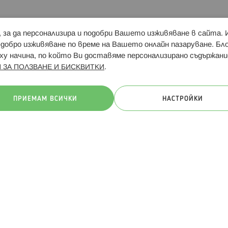
и, за да персонализира и подобри Вашето изживяване в сайта.
Свързани сайтове:
Hippoland.ro
Последвайте
-добро изживяване по време на Вашето онлайн пазаруване. Б
у начина, по който Ви доставяме персонализирано съдържани
.
 ЗА ПОЛЗВАНЕ И БИСКВИТКИ
ачини на плащане:
ПРИЕМАМ ВСИЧКИ
НАСТРОЙКИ
. Всички права запазени
Общи условия
Πолитика за поверителн
Онлайн магазин от