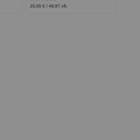
25,55 €
/
49,97 лв.
7,66 €