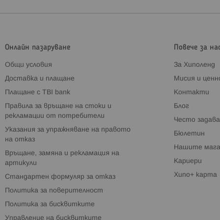
Онлайн пазаруване
Повече за на
Общи условия
За Хиполенд
Доставка и плащане
Мисия и цен
Плащане с TBI bank
Контакти
Правила за връщане на стоки и
Блог
рекламации от потребители
Често задава
Указания за упражняване на правото
Бюлетин
на отказ
Нашите мага
Връщане, замяна и рекламация на
Кариери
артикули
Хипо+ карта
Стандартен формуляр за отказ
Политика за поверителност
Политика за бисквитките
Управление на бисквитките