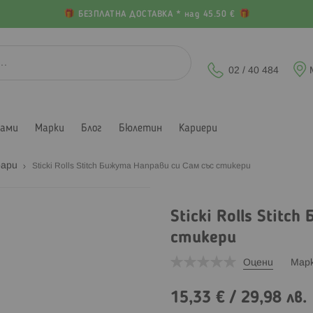
БЕЗПЛАТНА ДОСТАВКА * над 45.50 €
02 / 40 484
лами
Марки
Блог
Бюлетин
Кариери
оари
Sticki Rolls Stitch Бижута Направи си Сам със стикери
Sticki Rolls Stitc
стикери
Оцени
Мар
15,33 €
/
29,98 лв.