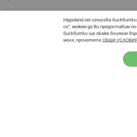
Hippoland.net използва бисквитк
Брошури
Магазини
се”, можем да Ви предоставим по
бисквитки ще окаже влияние върх
моля, прочетете
ОБЩИ УСЛОВИЯ
Н
© 2026 Hippoland.net