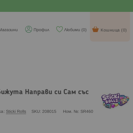
Магазини
Профил
Любими (
0
)
Кошница (
0
)
h Бижута Направи си Сам със
ка
Sticki Rolls
SKU
208015
Ном. №
SR460