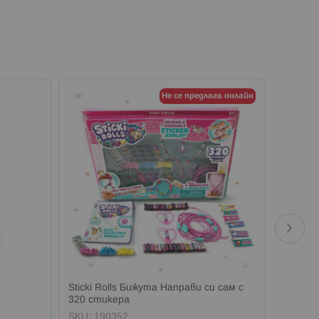
Не се предлага онлайн
Sticki Rolls Бижута Направи си сам с
Sticki 
320 стикера
SKU:
190352
SKU:
1