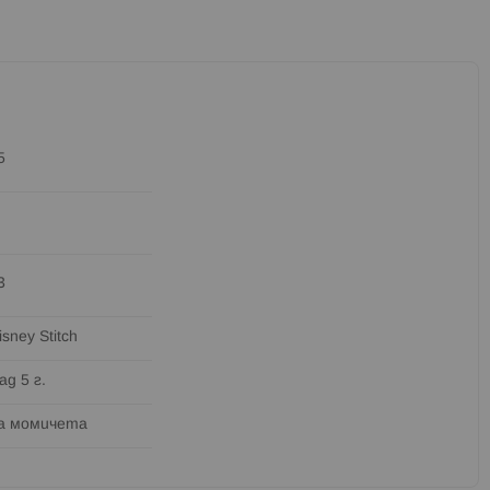
5
3
isney Stitch
ад 5 г.
а момичета