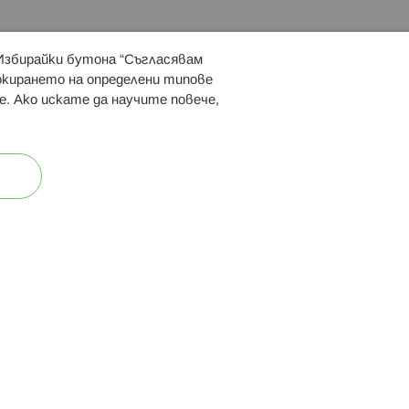
 Избирайки бутона “Съгласявам
 ни:
локирането на определени типове
е. Ако искате да научите повече,
ост
Карта на сайта