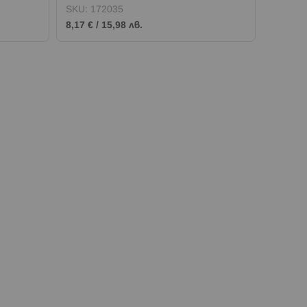
SKU:
172035
SKU:
1
8,17 €
/
15,98 лв.
10,22 €