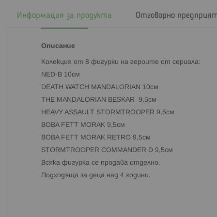
началото
на
Информация за продукта
Отговорно предприя
галерия
със
снимки
Описание
Колекция от 8 фигурки на героите от сериала:
NED-B 10см
DEATH WATCH MANDALORIAN 10см
THE MANDALORIAN BESKAR 9.5см
HEAVY ASSAULT STORMTROOPER 9,5см
BOBA FETT MORAK 9,5см
BOBA FETT MORAK RETRO 9,5см
STORMTROOPER COMMANDER D 9,5см
Всяка фигурка се продава отделно.
Подходяща за деца над 4 години.