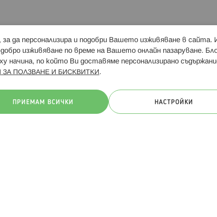
и, за да персонализира и подобри Вашето изживяване в сайта.
Свързани сайтове:
Hippoland.ro
Последвайте
-добро изживяване по време на Вашето онлайн пазаруване. Б
у начина, по който Ви доставяме персонализирано съдържани
.
 ЗА ПОЛЗВАНЕ И БИСКВИТКИ
ачини на плащане:
ПРИЕМАМ ВСИЧКИ
НАСТРОЙКИ
. Всички права запазени
Общи условия
Πолитика за поверителн
Онлайн магазин от