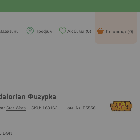
Магазини
Профил
Любими (
0
)
Кошница (
0
)
dalorian Фигурка
ка
Star Wars
SKU
168162
Ном. №
F5556
83 BGN