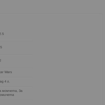
2.5
.5
2
tar Wars
ад 4 г.
а момчета, За
омичета