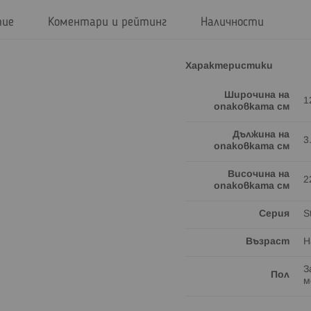
тие
Коментари и рейтинг
Наличности
Характеристики
Широчина на
1
опаковката см
Дължина на
3
опаковката см
Височина на
2
опаковката см
Серия
S
Възраст
Н
З
Пол
м