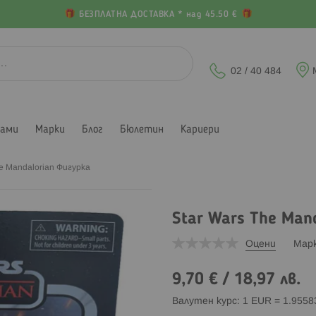
БЕЗПЛАТНА ДОСТАВКА * над 45.50 €
02 / 40 484
лами
Марки
Блог
Бюлетин
Кариери
he Mandalorian Фигурка
Star Wars The Man
Оцени
Мар
9,70 €
/
18,97 лв.
Валутен курс: 1 EUR = 1.955