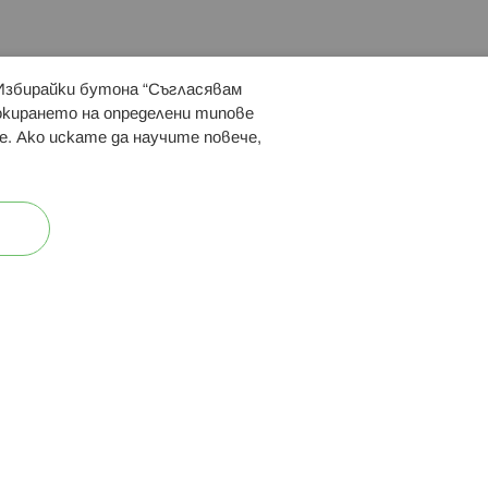
 Избирайки бутона “Съгласявам
 ни:
локирането на определени типове
е. Ако искате да научите повече,
ост
Карта на сайта