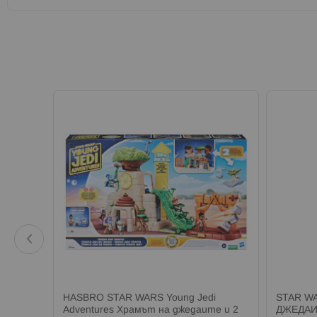
i
HASBRO STAR WARS Young Jedi
STAR W
оя
Adventures Храмът на джедаите и 2
ДЖЕДАИ