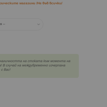
ическите магазини /Не във всички/
наличността на стоката към момента на
! В случай на междувременно изчерпана
с Вас!