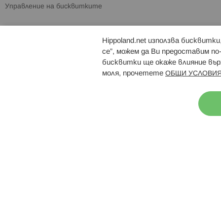
Управление на бисквитките
Hippoland.net използва бисквитк
Брошури
Магазини
се”, можем да Ви предоставим по
бисквитки ще окаже влияние върх
моля, прочетете
ОБЩИ УСЛОВИЯ
Н
© 2026 Hippoland.net