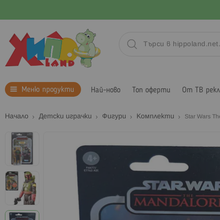
Меню продукти
Най-ново
Топ оферти
От ТВ рек
Начало
Детски играчки
Фигури
Комплекти
Star Wars T
Преминете
към
края
на
галерията
на
изображенията