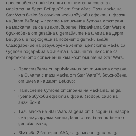
представете приключения от тъмната страна с
маската на Дарт Вейдър™ от Star Wars. Тази маска на
Star Wars включва галактически звукови ефекти и фрази
на Дарт Вейдър – просто натиснете бутона отстрани
на маската, за да ги активирате. Играчката Star Wars е
вдъхновена от дизайна и детайлите на шлема на Дарт
Вейдър и е подходяща за повечето детски глави
благодарение на регулируема лента. Детските маски са
чудесен подарък за момчета и момичета, плюс те са
перфектното допълнение към костюмите на Star Wars.
Представете си приключения от тъмната страна
на Силата с тази маска от Star Wars™, вдъхновена
от шлема на Дарт Вейдър;
Натиснете бутона отстрани на маската, за да
чуете звукови ефекти и фрази (говори само на
английски);
Тази маска на Star Wars за деца от 5 години и нагоре
има регулируема лента, която пасва на повечето
детски глави;
Включва 2 батерии AAA, за да могат децата да