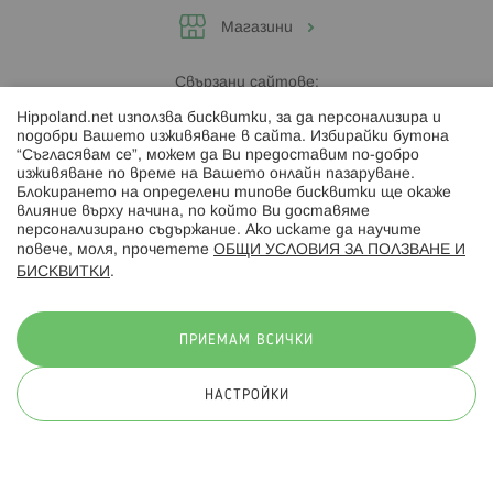
Магазини
Свързани сайтове:
Hippoland.net използва бисквитки, за да персонализира и
Hippoland.ro
подобри Вашето изживяване в сайта. Избирайки бутона
“Съгласявам се”, можем да Ви предоставим по-добро
изживяване по време на Вашето онлайн пазаруване.
Последвайте ни:
Блокирането на определени типове бисквитки ще окаже
влияние върху начина, по който Ви доставяме
персонализирано съдържание. Ако искате да научите
повече, моля, прочетете
ОБЩИ УСЛОВИЯ ЗА ПОЛЗВАНЕ И
БИСКВИТКИ
.
Начини на плащане:
ПРИЕМАМ ВСИЧКИ
НАСТРОЙКИ
© 2026 Hippoland.net. Всички права запазени
Общи условия
Πолитика за поверителност
Карта на сайта
Онлайн магазин от