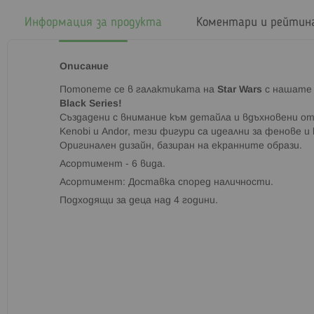
началото
на
Информация за продукта
Коментари и рейтин
галерия
със
снимки
Описание
Потопете се в галактиката на
Star
Wars
с
нашат
e
Black
Series!
Създадени с внимание към детайла и вдъхновени о
Kenobi
и
Andor
,
тези фигури са идеални за фенове и
Оригинален
дизайн, базиран на екранните образи
.
Асортимент - 6 вида.
Асортимент: Доставка според наличности.
Подходящи за деца над 4 години
.