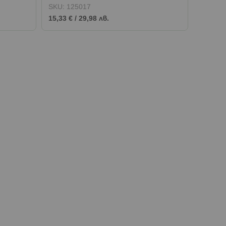
SKU:
125017
SKU:
1
15,33 €
/
29,98 лв.
10,22 €