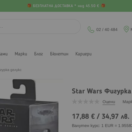
БЕЗПЛАТНА ДОСТАВКА * над 45.50 €
02 / 40 484
лами
Марки
Блог
Бюлетин
Кариери
игурка делукс
Star Wars Фигурка
Оцени
Мар
17,88 €
/
34,97 лв.
Валутен курс: 1 EUR = 1.955