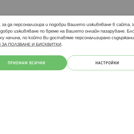
и, за да персонализира и подобри Вашето изживяване в сайта.
Свързани сайтове:
Hippoland.ro
Последвайте
-добро изживяване по време на Вашето онлайн пазаруване. Б
у начина, по който Ви доставяме персонализирано съдържани
.
 ЗА ПОЛЗВАНЕ И БИСКВИТКИ
ачини на плащане:
ПРИЕМАМ ВСИЧКИ
НАСТРОЙКИ
. Всички права запазени
Общи условия
Πолитика за поверителн
Онлайн магазин от