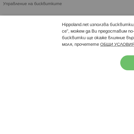
Управление на бисквитките
Hippoland.net използва бисквитк
Брошури
Магазини
се”, можем да Ви предоставим по
бисквитки ще окаже влияние върх
моля, прочетете
ОБЩИ УСЛОВИЯ
Н
© 2026 Hippoland.net