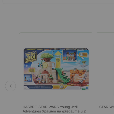
а онлайн
ен меч
HASBRO STAR WARS Young Jedi
STAR W
Adventures Храмът на джедаите и 2