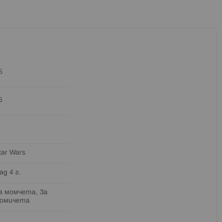
5
5
tar Wars
ад 4 г.
а момчета, За
омичета