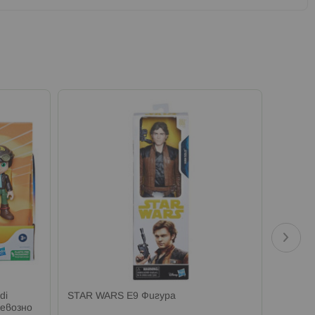
di
STAR WARS E9 Фигура
Колекц
ревозно
The Bou