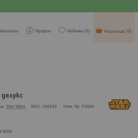
Магазини
Профил
Любими (
0
)
Кошница (
0
)
 делукс
ка
Star Wars
SKU
168163
Ном. №
F5594
83 BGN