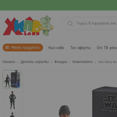
Меню продукти
Най-ново
Топ оферти
От ТВ рек
Начало
Детски играчки
Фигури
Комплекти
Star Wars Ф
Преминете
към
края
на
галерията
на
изображенията