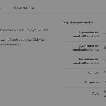
г
Наличности
Характеристики
колекционерски фигури
–
The
Широчина на
2
опаковката см
т хитовите сериали
Obi-Wan
колекционери.
Дължина на
1
опаковката см
Височина на
5
опаковката см
Серия
S
Възраст
Н
З
Пол
м