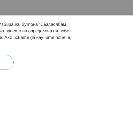
 Избирайки бутона “Съгласявам
 ни:
локирането на определени типове
е. Ако искате да научите повече,
ост
Карта на сайта