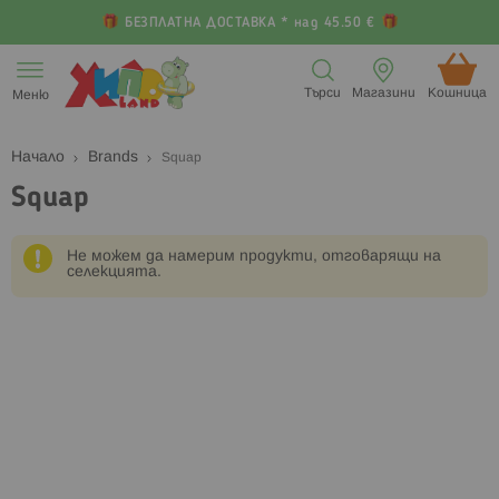
БЕЗПЛАТНА ДОСТАВКА * над 45.50 €
Прескачане
към
Търси
Магазини
Кошница (
Меню
съдържанието
Начало
Brands
Squap
Squap
Не можем да намерим продукти, отговарящи на
селекцията.