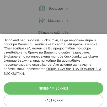
Брошури
Магазини
Свързани сайтове:
Hippoland.net използва бисквитки, за да персонализира и
Hippoland.ro
подобри Вашето изживяване в сайта. Избирайки бутона
“Съгласявам се”, можем да Ви предоставим по-добро
изживяване по време на Вашето онлайн пазаруване.
Последвайте ни:
Блокирането на определени типове бисквитки ще окаже
влияние върху начина, по който Ви доставяме
персонализирано съдържание. Ако искате да научите
повече, моля, прочетете
ОБЩИ УСЛОВИЯ ЗА ПОЛЗВАНЕ И
БИСКВИТКИ
.
Начини на плащане:
ПРИЕМАМ ВСИЧКИ
НАСТРОЙКИ
© 2026 Hippoland.net. Всички права запазени