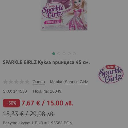
SPARKLE GIRLZ Кукла принцеса 45 см.
Оцени
Марка
Sparkle Girlz
SKU
144550
Ном. №
10049
7,67 €
/
15,00 лв.
Промо
-50%
цена
15,33 €
/
29,98 лв.
Валутен курс: 1 EUR = 1.95583 BGN