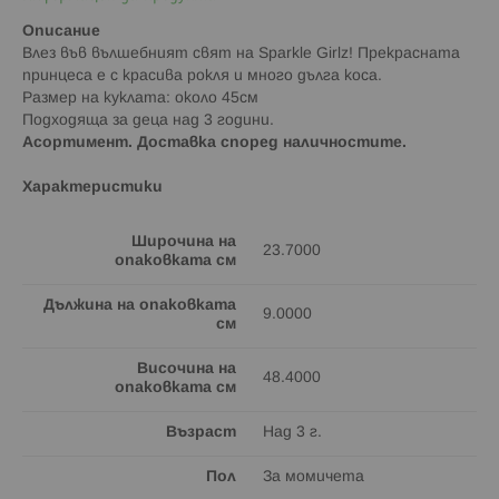
Описание
Влез във вълшебният свят на Sparkle Girlz! Прекрасната
принцеса е с красива рокля и много дълга коса.
Размер на куклата: около 45см
Подходяща за деца над 3 години.
Асортимент. Доставка според наличностите.
Характеристики
Широчина на
23.7000
опаковката см
Дължина на опаковката
9.0000
см
Височина на
48.4000
опаковката см
Възраст
Над 3 г.
Пол
За момичета