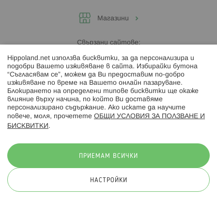
Магазини
Свързани сайтове:
Hippoland.net използва бисквитки, за да персонализира и
Hippoland.ro
подобри Вашето изживяване в сайта. Избирайки бутона
“Съгласявам се”, можем да Ви предоставим по-добро
изживяване по време на Вашето онлайн пазаруване.
Последвайте ни:
Блокирането на определени типове бисквитки ще окаже
влияние върху начина, по който Ви доставяме
персонализирано съдържание. Ако искате да научите
повече, моля, прочетете
ОБЩИ УСЛОВИЯ ЗА ПОЛЗВАНЕ И
БИСКВИТКИ
.
Начини на плащане:
ПРИЕМАМ ВСИЧКИ
НАСТРОЙКИ
© 2026 Hippoland.net. Всички права запазени
Общи условия
Πолитика за поверителност
Карта на сайта
Онлайн магазин от