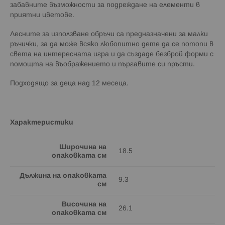
забавните възможности за подреждане на елементи в
приятни цветове.
Лесните за използване обръчи са предназначени за малки
ръчички, за да може всяко любопитно дете да се потопи в
света на интересната игра и да създаде безброй форми с
помощта на въображението и пъргавите си пръсти.
Подходящо за деца над 12 месеца.
Характеристики
Широчина на
18.5
опаковката см
Дължина на опаковката
9.3
см
Височина на
26.1
опаковката см