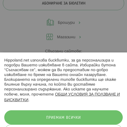
АБОНИРАНЕ ЗА БЮЛЕТИН
Брошури
Магазини
Свързани сайтове:
Hippoland.net използва бисквитки, за да персонализира и
Hippoland.ro
подобри Вашето изживяване в сайта. Избирайки бутона
“Съгласявам се”, можем да Ви предоставим по-добро
изживяване по време на Вашето онлайн пазаруване.
Последвайте ни:
Блокирането на определени типове бисквитки ще окаже
влияние върху начина, по който Ви доставяме
персонализирано съдържание. Ако искате да научите
повече, моля, прочетете
ОБЩИ УСЛОВИЯ ЗА ПОЛЗВАНЕ И
БИСКВИТКИ
.
Начини на плащане:
ПРИЕМАМ ВСИЧКИ