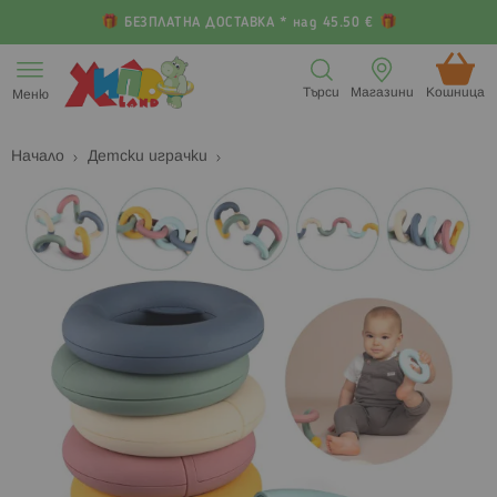
БЕЗПЛАТНА ДОСТАВКА * над 45.50 €
Прескачане
към
Търси
Магазини
Кошница (
Меню
съдържанието
Начало
Детски играчки
Преминете
П
към
к
края
н
на
н
галерията
г
на
с
изображенията
с