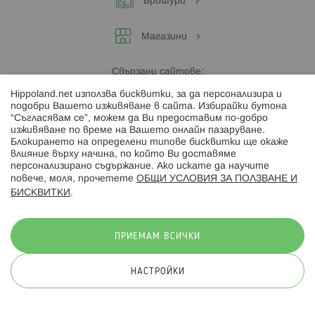
Брошури
Магазини
Свързани сайтове:
Hippoland.net използва бисквитки, за да персонализира и
Hippoland.ro
подобри Вашето изживяване в сайта. Избирайки бутона
“Съгласявам се”, можем да Ви предоставим по-добро
изживяване по време на Вашето онлайн пазаруване.
Последвайте ни:
Блокирането на определени типове бисквитки ще окаже
влияние върху начина, по който Ви доставяме
персонализирано съдържание. Ако искате да научите
повече, моля, прочетете
ОБЩИ УСЛОВИЯ ЗА ПОЛЗВАНЕ И
БИСКВИТКИ
.
Начини на плащане:
ПРИЕМАМ ВСИЧКИ
НАСТРОЙКИ
© 2026 Hippoland.net. Всички права запазени
Общи условия
Πолитика за поверителност
Карта на сайта