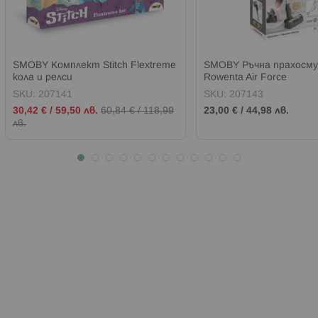
SMOBY Комплект Stitch Flextreme
SMOBY Ръчна прахосму
кола и релси
Rowenta Air Force
SKU:
207141
SKU:
207143
Промо
30,42 €
/
59,50 лв.
60,84 €
/
118,99
23,00 €
/
44,98 лв.
цена
лв.