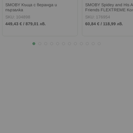
SMOBY Къща с веранда и
SMOBY Spidey and His 
пързалка
Friends FLEXTREME Кол
и релси
SKU:
104898
SKU:
176954
449,43 €
/
879,01 лв.
60,84 €
/
118,99 лв.