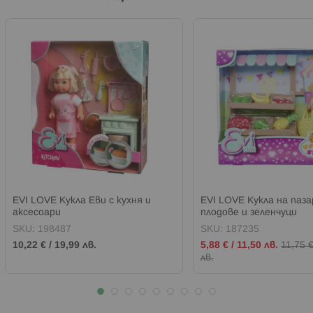
EVI LOVE Кукла Еви с кухня и
EVI LOVE Кукла на паза
аксесоари
плодове и зеленчуци
SKU:
198487
SKU:
187235
Промо
10,22 €
/
19,99 лв.
5,88 €
/
11,50 лв.
11,75 
цена
лв.