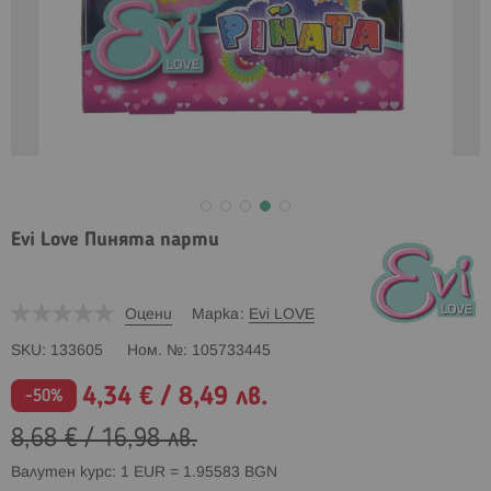
Evi Love Пинята парти
Оцени
Марка
Evi LOVE
SKU
133605
Ном. №
105733445
4,34 €
/
8,49 лв.
Промо
-50%
цена
8,68 €
/
16,98 лв.
Валутен курс: 1 EUR = 1.95583 BGN