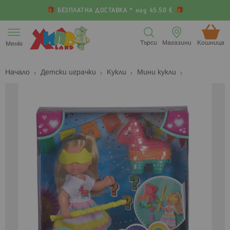
БЕЗПЛАТНА ДОСТАВКА * над 45.50 €
Прескачане
към
Търси
Магазини
Кошница (
Меню
съдържанието
Начало
Детски играчки
Кукли
Мини кукли
Преминете
П
към
к
края
н
на
н
галерията
г
на
с
изображенията
с