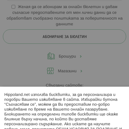
Желая да се абонирам за онлайн бюлетин и давам
съгласие предоставените от мен лични данни да се
обработват съобразно
политиката за поверителност на
данните
АБОНИРАНЕ ЗА БЮЛЕТИН
Брошури
Магазини
Свързани сайтове:
Hippoland.net използва бисквитки, за да персонализира и
Hippoland.ro
подобри Вашето изживяване в сайта. Избирайки бутона
“Съгласявам се”, можем да Ви предоставим по-добро
изживяване по време на Вашето онлайн пазаруване.
Последвайте ни:
Блокирането на определени типове бисквитки ще окаже
влияние върху начина, по който Ви доставяме
персонализирано съдържание. Ако искате да научите