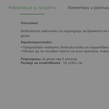
началото
на
Информация за продукта
Коментари и рейтин
галерия
със
снимки
Описание
Бебешките наколенки са подходящи за времето на 
дете.
Характеристики:
• Предпазват нежната бебешка кожа от наранявани
• М
огат да се ползват както на голи крачета, така 
Подходящи
за децa над 6 месеца.
Размер на опаковката
: 18 х18х1 см