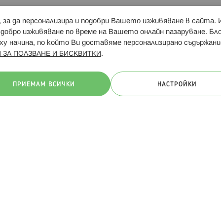
и, за да персонализира и подобри Вашето изживяване в сайта.
Свързани сайтове:
Hippoland.ro
Последвайте
-добро изживяване по време на Вашето онлайн пазаруване. Б
у начина, по който Ви доставяме персонализирано съдържани
.
 ЗА ПОЛЗВАНЕ И БИСКВИТКИ
ачини на плащане:
ПРИЕМАМ ВСИЧКИ
НАСТРОЙКИ
. Всички права запазени
Общи условия
Πолитика за поверителн
Онлайн магазин от