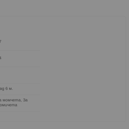
7
4
ад 6 м.
а момчета, За
омичета