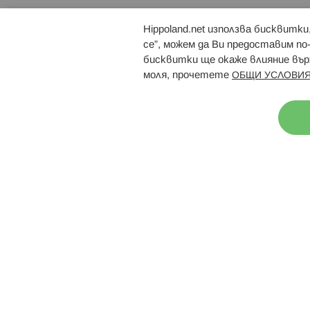
Hippoland.net използва бисквитк
Брошури
Магазини
се”, можем да Ви предоставим по
бисквитки ще окаже влияние върх
моля, прочетете
ОБЩИ УСЛОВИЯ
Н
© 2026 Hippoland.net