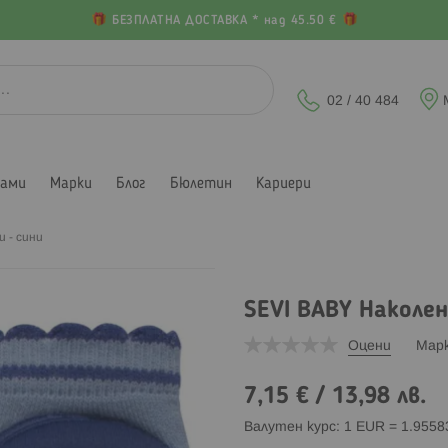
БЕЗПЛАТНА ДОСТАВКА * над 45.50 €
02 / 40 484
лами
Марки
Блог
Бюлетин
Кариери
 - сини
SEVI BABY Наколен
Оцени
Мар
7,15 €
/
13,98 лв.
Валутен курс: 1 EUR = 1.955