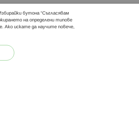
 Избирайки бутона “Съгласявам
 ни:
локирането на определени типове
е. Ако искате да научите повече,
ост
Карта на сайта