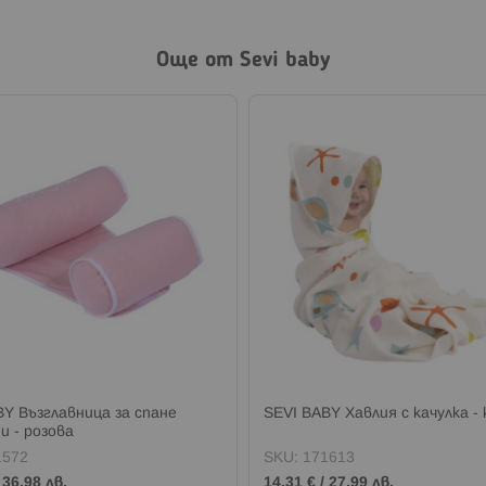
Още от Sevi baby
BY Възглавница за спане
SEVI BABY Хавлия с качулка -
и - розова
1572
SKU:
171613
/
36,98 лв.
14,31 €
/
27,99 лв.