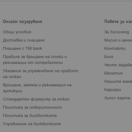
Онлайн пазаруване
Повече за на
Общи условия
За Хиполенд
Доставка и плащане
Мисия и цен
Плащане с TBI bank
Контакти
Правила за връщане на стоки и
Блог
рекламации от потребители
Често задава
Указания за упражняване на правото
Бюлетин
на отказ
Нашите мага
Връщане, замяна и рекламация на
Кариери
артикули
Хипо+ карта
Стандартен формуляр за отказ
Политика за поверителност
Политика за бисквитките
Управление на бисквитките