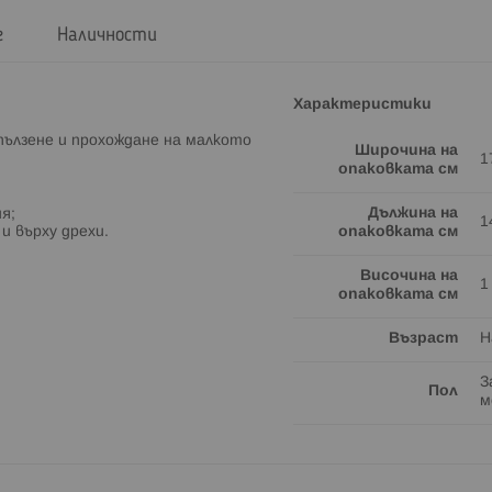
г
Наличности
Характеристики
пълзене и прохождане на малкото
Широчина на
1
опаковката см
Дължина на
я;
1
и върху дрехи.
опаковката см
Височина на
1
опаковката см
Възраст
Н
З
Пол
м