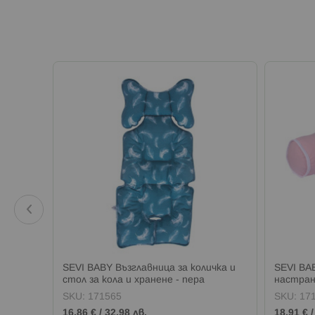
везди
SEVI BABY Възглавница за количка и
SEVI BA
стол за кола и хранене - пера
настран
SKU:
171565
SKU:
17
16,86 €
/
32,98 лв.
18,91 €