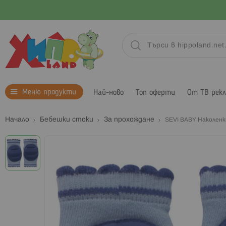
Меню продукти
Най-ново
Топ оферти
От ТВ рек
Начало
Бебешки стоки
За прохождане
SEVI BABY Наколенки
Преминете
към
края
на
галерията
на
изображенията