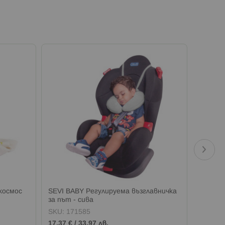
 космос
SEVI BABY Регулируема възглавничка
SEVI BA
за път - сива
стол за
SKU:
171585
SKU:
1
17,37 €
/
33,97 лв.
16,86 €