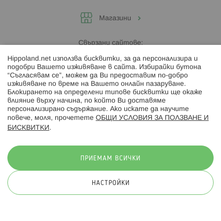
Магазини
Свързани сайтове:
Hippoland.net използва бисквитки, за да персонализира и
Hippoland.ro
подобри Вашето изживяване в сайта. Избирайки бутона
“Съгласявам се”, можем да Ви предоставим по-добро
изживяване по време на Вашето онлайн пазаруване.
Последвайте ни:
Блокирането на определени типове бисквитки ще окаже
влияние върху начина, по който Ви доставяме
персонализирано съдържание. Ако искате да научите
повече, моля, прочетете
ОБЩИ УСЛОВИЯ ЗА ПОЛЗВАНЕ И
БИСКВИТКИ
.
Начини на плащане:
ПРИЕМАМ ВСИЧКИ
НАСТРОЙКИ
© 2026 Hippoland.net. Всички права запазени
Общи условия
Πолитика за поверителност
Карта на сайта
Онлайн магазин от