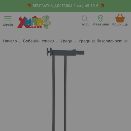
БЕЗПЛАТНА ДОСТАВКА * над 45.50 €
Прескачане
към
Търси
Магазини
Кошница (
Меню
съдържанието
Начало
Бебешки стоки
Уреди
Уреди за безопасност на
Преминете
П
към
к
края
н
на
н
галерията
г
на
с
изображенията
с