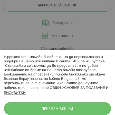
АБОНИРАНЕ ЗА БЮЛЕТИН
Брошури
Магазини
Свързани сайтове:
Hippoland.net използва бисквитки, за да персонализира и
Hippoland.ro
подобри Вашето изживяване в сайта. Избирайки бутона
“Съгласявам се”, можем да Ви предоставим по-добро
изживяване по време на Вашето онлайн пазаруване.
Последвайте ни:
Блокирането на определени типове бисквитки ще окаже
влияние върху начина, по който Ви доставяме
персонализирано съдържание. Ако искате да научите
повече, моля, прочетете
ОБЩИ УСЛОВИЯ ЗА ПОЛЗВАНЕ И
БИСКВИТКИ
.
Начини на плащане:
ПРИЕМАМ ВСИЧКИ