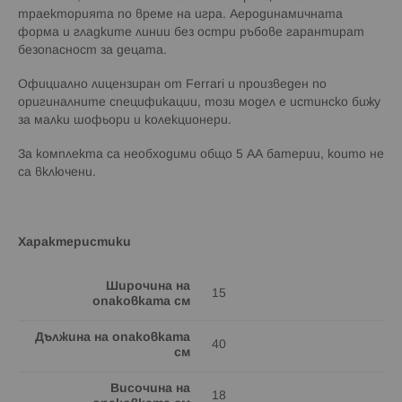
траекторията по време на игра. Аеродинамичната
форма и гладките линии без остри ръбове гарантират
безопасност за децата.
Официално лицензиран от Ferrari и произведен по
оригиналните спецификации, този модел е истинско бижу
за малки шофьори и колекционери.
За комплекта са необходими общо 5 АА батерии, които не
са включени.
Характеристики
Широчина на
15
опаковката см
Дължина на опаковката
40
см
Височина на
18