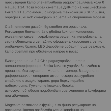
пресъздаден като впечатляваща радиоуправляема кола в
мащаб 1:24. Този модел съчетава ДНК-то на класическите
Ferrari GT автомобили с модерна технология и SUV визия,
определяйки нов стандарт в света на спортните модели.
С автентичен дизайн, вдъхновен от оригинала,
Purosangue впечатлява с двойна кокпит-концепция,
елегантен силует, характерна решетка, непрекъсната
задна светлина и детайлно оформена каросерия с ръчно
отваряеми врати. LED фаровете добавят още реализъм,
като светят при движение напред и назад.
Благодарение на 2.4 GHz радиоуправлението с
антиинтерференция, всяка кола се управлява плавно и
прецизно, без смущения. Мощният мотор, вграденият
диференциал и четирите амортисьора осигуряват
стабилно и гладко каране, дори върху неравни
повърхности. Гумените колела с висока
износоустойчивост подобряват сцеплението и комфорта
при движение.
Моделът разполага с функция за фино регулиране на
посоката, което позволява лесна корекция на