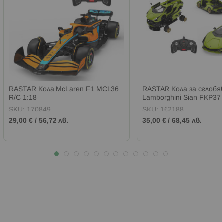
RASTAR Кола McLaren F1 MCL36
RASTAR Кола за сглобя
R/C 1:18
Lamborghini Sian FKP37
SKU:
170849
SKU:
162188
29,00 €
/
56,72 лв.
35,00 €
/
68,45 лв.