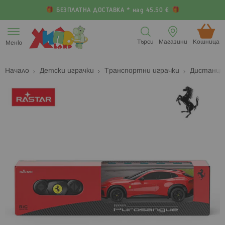
БЕЗПЛАТНА ДОСТАВКА * над 45.50 €
Прескачане
към
Търси
Магазини
Кошница (
Меню
съдържанието
Начало
Детски играчки
Транспортни играчки
Дистанци
Преминете
П
към
к
края
н
на
н
галерията
г
на
с
изображенията
с