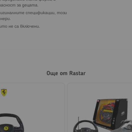
пасност за децата.
оригиналните спецификации, този
онери.
ито не са включени.
Още от Rastar