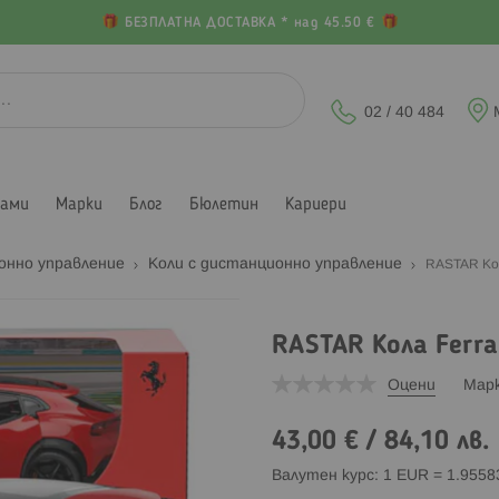
БЕЗПЛАТНА ДОСТАВКА * над 45.50 €
02 / 40 484
лами
Марки
Блог
Бюлетин
Кариери
онно управление
Коли с дистанционно управление
RASTAR Кол
RASTAR Кола Ferra
Оцени
Мар
43,00 €
/
84,10 лв.
Валутен курс: 1 EUR = 1.955