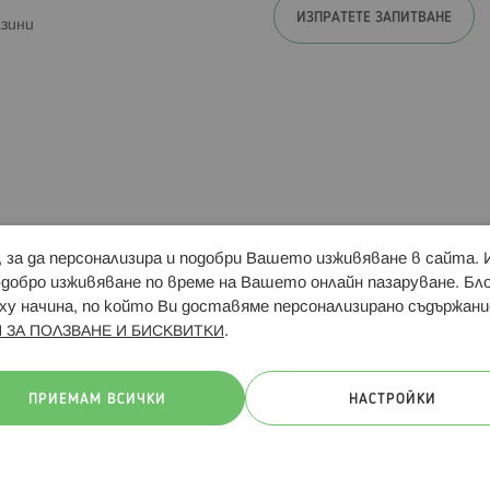
ИЗПРАТЕТЕ ЗАПИТВАНЕ
зини
и, за да персонализира и подобри Вашето изживяване в сайта.
Свързани сайтове:
Hippoland.ro
Последвайте
-добро изживяване по време на Вашето онлайн пазаруване. Б
у начина, по който Ви доставяме персонализирано съдържани
.
 ЗА ПОЛЗВАНЕ И БИСКВИТКИ
ачини на плащане:
ПРИЕМАМ ВСИЧКИ
НАСТРОЙКИ
. Всички права запазени
Общи условия
Πолитика за поверителн
Онлайн магазин от