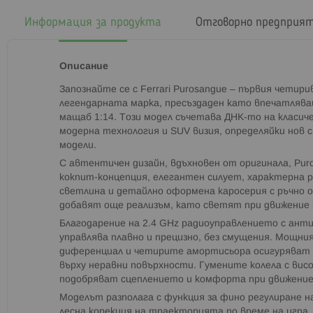
началото
на
Информация за продукта
Отговорно предприя
галерия
със
снимки
Описание
Запознайте се с Ferrari Purosangue – първия чети
легендарната марка, пресъздаден като впечатлява
мащаб 1:14. Този модел съчетава ДНК-то на класич
модерна технология и SUV визия, определяйки нов
модели.
С автентичен дизайн, вдъхновен от оригинала, Pur
кокпит-концепция, елегантен силует, характерна 
светлина и детайлно оформена каросерия с ръчно
добавят още реализъм, като светят при движение н
Благодарение на 2.4 GHz радиоуправлението с ант
управлява плавно и прецизно, без смущения. Мощн
диференциал и четирите амортисьора осигуряват с
върху неравни повърхности. Гумените колела с вис
подобряват сцеплението и комфорта при движение
Моделът разполага с функция за фино регулиране н
лесна корекция на траекторията по време на игра