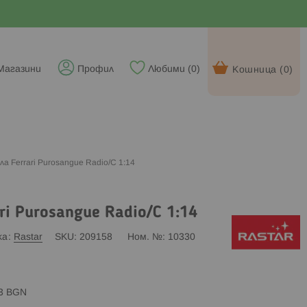
Магазини
Профил
Любими (
0
)
Кошница (
0
)
а Ferrari Purosangue Radio/C 1:14
ri Purosangue Radio/C 1:14
ка
Rastar
SKU
209158
Ном. №
10330
83 BGN