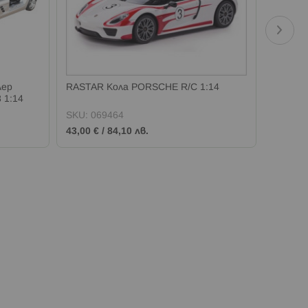
лер
RASTAR Кола PORSCHE R/C 1:14
RASTAR
 1:14
MURCIE
SKU:
069464
SKU:
0
43,00 €
/
84,10 лв.
22,00 €