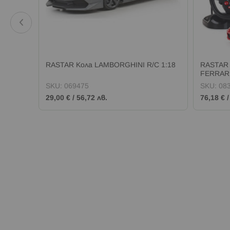
RASTAR Кола LAMBORGHINI R/C 1:18
RASTAR 
FERRARI 
SKU:
069475
SKU:
08
29,00 €
/
56,72 лв.
76,18 €