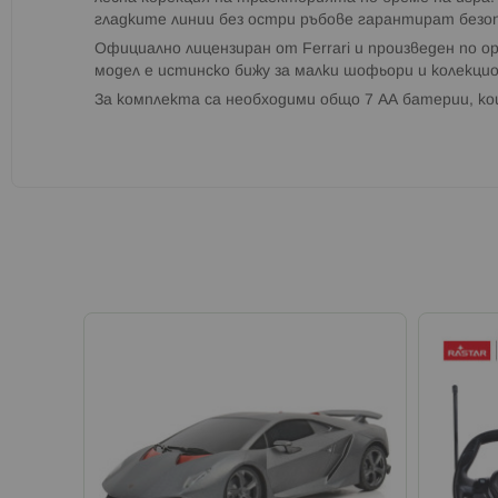
гладките линии без остри ръбове гарантират безо
Официално лицензиран от Ferrari и произведен по 
модел е истинско бижу за малки шофьори и колекци
За комплекта са необходими общо 7 АА батерии, ко