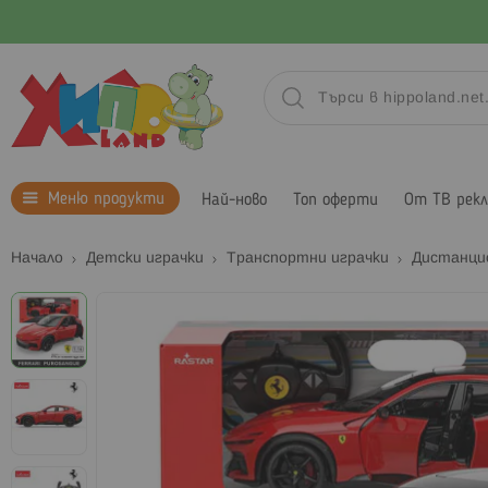
Меню продукти
Най-ново
Топ оферти
От ТВ рек
Начало
Детски играчки
Транспортни играчки
Дистанци
Преминете
към
края
на
галерията
на
изображенията