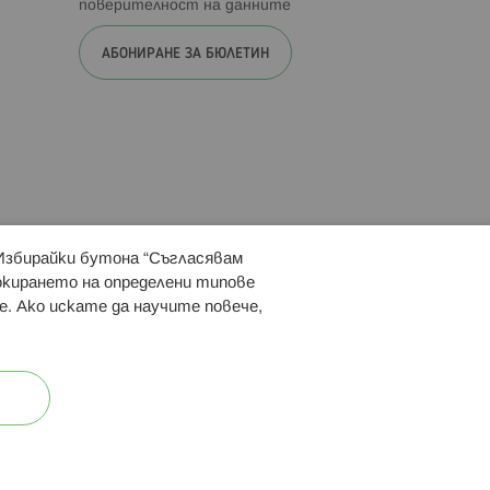
поверителност на данните
АБОНИРАНЕ ЗА БЮЛЕТИН
 Избирайки бутона “Съгласявам
 ни:
локирането на определени типове
е. Ако искате да научите повече,
ост
Карта на сайта