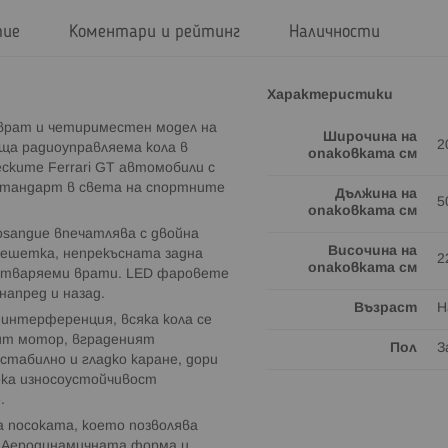
тие
Коментари и рейтинг
Наличности
Характеристики
риврат и четириместен модел на
Широчина на
2
ща радиоуправляема кола в
опаковката см
еските Ferrari GT автомобили с
 стандарт в света на спортните
Дължина на
5
опаковката см
osangue впечатлява с двойна
Височина на
решетка, непрекъсната задна
2
опаковката см
 отваряеми врати. LED фаровете
апред и назад.
Възраст
Н
иинтерференция, всяка кола се
ият мотор, вграденият
Пол
З
табилно и гладко каране, дори
ока износоустойчивост
.
а посоката, което позволява
. Аеродинамичната форма и