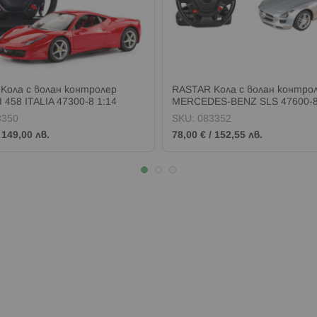
Кола с волан контролер
RASTAR Кола с волан контро
458 ITALIA 47300-8 1:14
MERCEDES-BENZ SLS 47600-8
3350
SKU:
083352
/
149,00 лв.
78,00 €
/
152,55 лв.