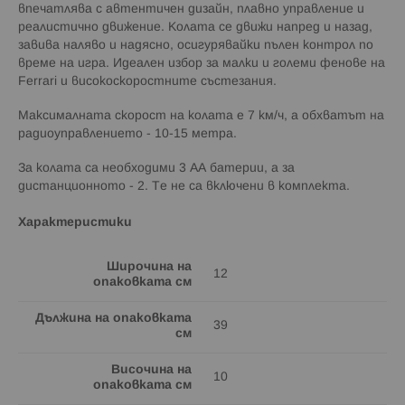
впечатлява с автентичен дизайн, плавно управление и
реалистично движение. Колата се движи напред и назад,
завива наляво и надясно, осигурявайки пълен контрол по
време на игра. Идеален избор за малки и големи фенове на
Ferrari и високоскоростните състезания.
Максималната скорост на колата е 7 км/ч, а обхватът на
радиоуправлението - 10-15 метра.
За колата са необходими 3 АА батерии, а за
дистанционното - 2. Те не са включени в комплекта.
Характеристики
Широчина на
12
опаковката см
Дължина на опаковката
39
см
Височина на
10
опаковката см