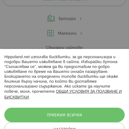
Брошури
Магазини
Свързани сайтове:
Hippoland.net използва бисквитки, за да персонализира и
Hippoland.ro
подобри Вашето изживяване в сайта. Избирайки бутона
“Съгласявам се”, можем да Ви предоставим по-добро
изживяване по време на Вашето онлайн пазаруване.
Последвайте ни:
Блокирането на определени типове бисквитки ще окаже
влияние върху начина, по който Ви доставяме
персонализирано съдържание. Ако искате да научите
повече, моля, прочетете
ОБЩИ УСЛОВИЯ ЗА ПОЛЗВАНЕ И
БИСКВИТКИ
.
Начини на плащане:
ПРИЕМАМ ВСИЧКИ