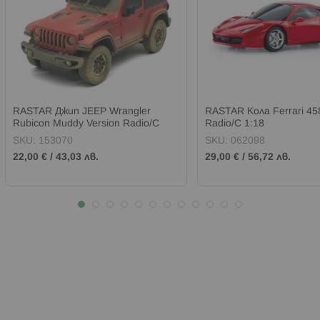
RASTAR Джип JEEP Wrangler
RASTAR Кола Ferrari 45
Rubicon Muddy Version Radio/C
Radio/C 1:18
1:24
SKU:
153070
SKU:
062098
22,00 €
/
43,03 лв.
29,00 €
/
56,72 лв.