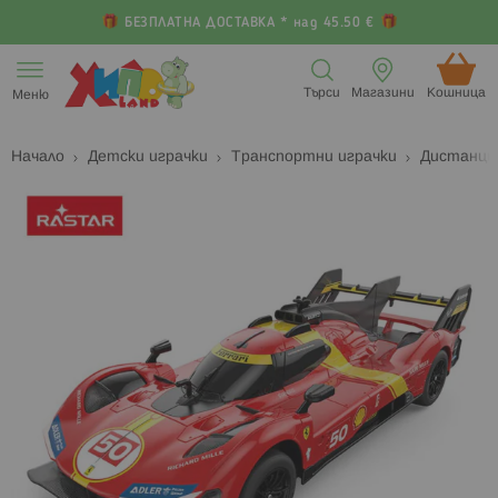
БЕЗПЛАТНА ДОСТАВКА * над 45.50 €
Прескачане
към
Търси
Магазини
Кошница (
Меню
съдържанието
Начало
Детски играчки
Транспортни играчки
Дистанци
Преминете
П
към
к
края
н
на
н
галерията
г
на
с
изображенията
с