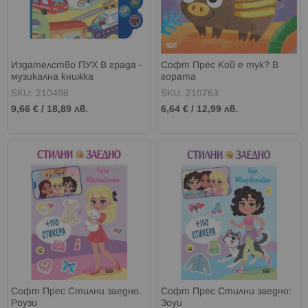
Издателство ПУХ В града -
Софт Прес Кой е тук? В
музикална книжка
гората
SKU: 210498
SKU: 210763
9,66 €
/
18,89 лв.
6,64 €
/
12,99 лв.
Софт Прес Стилни заедно.
Софт Прес Стилни заедно:
Роузи
Зоуи