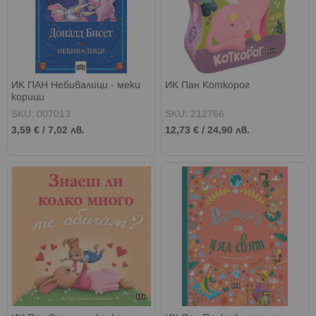
ИК ПАН Небивалици - меки
ИК Пан Коткорог
корици
SKU: 007013
SKU: 212766
3,59 €
/
7,02 лв.
12,73 €
/
24,90 лв.