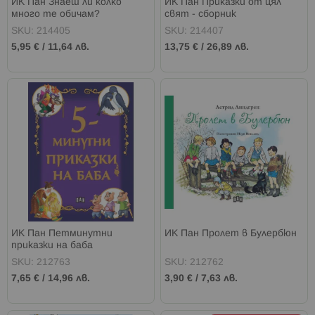
ИК Пан Знаеш ли колко
ИК Пан Приказки от цял
много те обичам?
свят - сборник
SKU: 214405
SKU: 214407
5,95 €
/
11,64 лв.
13,75 €
/
26,89 лв.
ИК Пан Петминутни
ИК Пан Пролет в Булербюн
приказки на баба
SKU: 212763
SKU: 212762
7,65 €
/
14,96 лв.
3,90 €
/
7,63 лв.