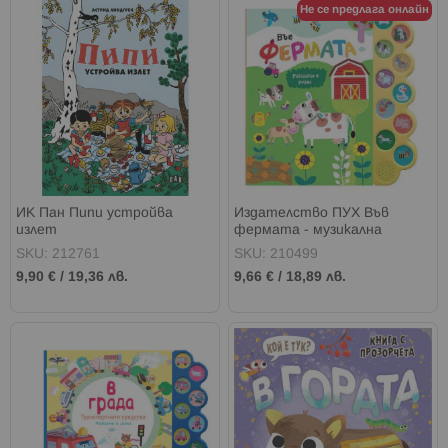
Не се предлага онлайн
ИК Пан Пипи устройва
Издателство ПУХ Във
излет
фермата - музикална
книжка
SKU: 212761
SKU: 210499
9,90 €
/
19,36 лв.
9,66 €
/
18,89 лв.