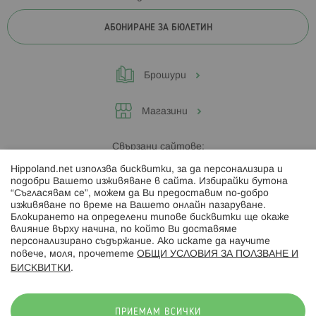
АБОНИРАНЕ ЗА БЮЛЕТИН
Брошури
Магазини
Свързани сайтове:
Hippoland.net използва бисквитки, за да персонализира и
Hippoland.ro
подобри Вашето изживяване в сайта. Избирайки бутона
“Съгласявам се”, можем да Ви предоставим по-добро
изживяване по време на Вашето онлайн пазаруване.
Последвайте ни:
Блокирането на определени типове бисквитки ще окаже
влияние върху начина, по който Ви доставяме
персонализирано съдържание. Ако искате да научите
повече, моля, прочетете
ОБЩИ УСЛОВИЯ ЗА ПОЛЗВАНЕ И
БИСКВИТКИ
.
Начини на плащане:
ПРИЕМАМ ВСИЧКИ