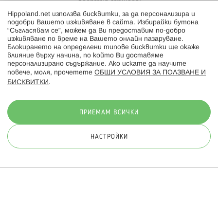
Hippoland.net използва бисквитки, за да персонализира и
Hippoland.ro
подобри Вашето изживяване в сайта. Избирайки бутона
“Съгласявам се”, можем да Ви предоставим по-добро
изживяване по време на Вашето онлайн пазаруване.
Последвайте ни:
Блокирането на определени типове бисквитки ще окаже
влияние върху начина, по който Ви доставяме
персонализирано съдържание. Ако искате да научите
повече, моля, прочетете
ОБЩИ УСЛОВИЯ ЗА ПОЛЗВАНЕ И
БИСКВИТКИ
.
Начини на плащане:
ПРИЕМАМ ВСИЧКИ
НАСТРОЙКИ
© 2026 Hippoland.net. Всички права запазени
Общи условия
Πолитика за поверителност
Карта на сайта
Онлайн магазин от
ПРИЛОЖИ