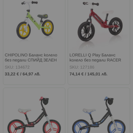
CHIPOLINO Баланс колело
LORELLI Q Play Баланс
без педали СПИЙД ЗЕЛЕН
колело без педали RACER
RED&WHITE
SKU: 134672
SKU: 127186
33,22 €
/
64,97 лв.
74,14 €
/
145,01 лв.