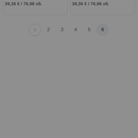
39,36 €
/
76,98 лв.
39,36 €
/
76,98 лв.
Страница
Страница
Назад
Страница
Страница
Страница
Страница
В
2
3
4
5
6
момента
четете
страница