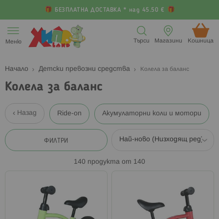
БЕЗПЛАТНА ДОСТАВКА * над 45.50 €
Прескачане
към
Търси
Магазини
Кошница (
Меню
съдържанието
Начало
Детски превозни средства
Колела за баланс
Колела за баланс
Назад
Ride-on
Акумулаторни коли и мотори
ФИЛТРИ
140
продукта от
140