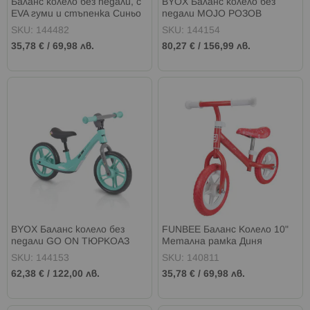
Баланс колело без педали, с
BYOX Баланс колело без
EVA гуми и стъпенка Синьо
педали MOJO РОЗОВ
SKU: 144482
SKU: 144154
35,78 €
/
69,98 лв.
80,27 €
/
156,99 лв.
BYOX Баланс колело без
FUNBEE Баланс Колело 10"
педали GO ON ТЮРКОАЗ
Метална рамка Диня
SKU: 144153
SKU: 140811
62,38 €
/
122,00 лв.
35,78 €
/
69,98 лв.