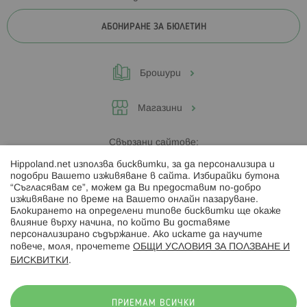
АБОНИРАНЕ ЗА БЮЛЕТИН
Брошури
Магазини
Свързани сайтове:
Hippoland.net използва бисквитки, за да персонализира и
Hippoland.ro
подобри Вашето изживяване в сайта. Избирайки бутона
“Съгласявам се”, можем да Ви предоставим по-добро
изживяване по време на Вашето онлайн пазаруване.
Последвайте ни:
Блокирането на определени типове бисквитки ще окаже
влияние върху начина, по който Ви доставяме
персонализирано съдържание. Ако искате да научите
повече, моля, прочетете
ОБЩИ УСЛОВИЯ ЗА ПОЛЗВАНЕ И
БИСКВИТКИ
.
Начини на плащане:
ПРИЕМАМ ВСИЧКИ