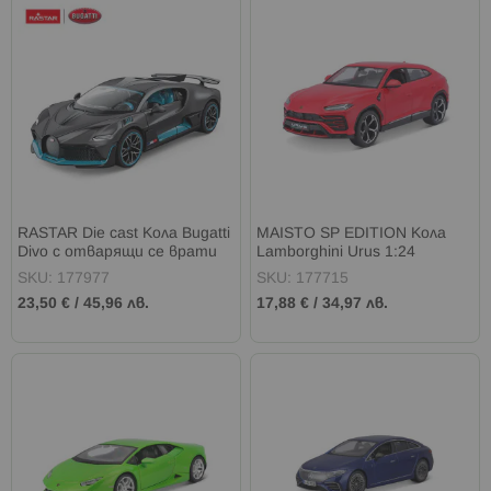
RASTAR Die cast Кола Bugatti
MAISTO SP EDITION Кола
Divo с отварящи се врати
Lamborghini Urus 1:24
1:24
червена
SKU: 177977
SKU: 177715
23,50 €
/
45,96 лв.
17,88 €
/
34,97 лв.