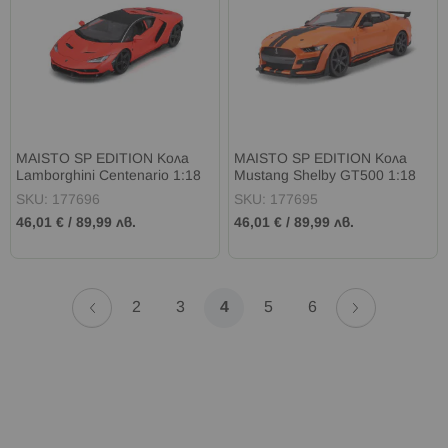
MAISTO SP EDITION Кола
MAISTO SP EDITION Кола
Lamborghini Centenario 1:18
Mustang Shelby GT500 1:18
оранжева
оранжева
SKU: 177696
SKU: 177695
46,01 €
/
89,99 лв.
46,01 €
/
89,99 лв.
Страница
Страница
Назад
Страница
Напред
Страница
Страница
В
Страница
Страница
2
3
4
5
6
момента
четете
страница