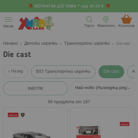
БЕЗПЛАТНА ДОСТАВКА * над 45.50 €
Прескачане
към
Търси
Магазини
Кошница (
Меню
съдържанието
Начало
Детски играчки
Транспортни играчки
Die cast
Die cast
Назад
B/O Транспортни играчки
Die cast
Ау
ФИЛТРИ
96
продукта от
187