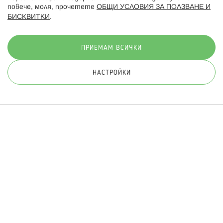
повече, моля, прочетете
ОБЩИ УСЛОВИЯ ЗА ПОЛЗВАНЕ И
БИСКВИТКИ
.
Начини на плащане:
ПРИЕМАМ ВСИЧКИ
НАСТРОЙКИ
© 2026 Hippoland.net. Всички права запазени
Общи условия
Πолитика за поверителност
Карта на сайта
Онлайн магазин от
ПРИЛОЖИ