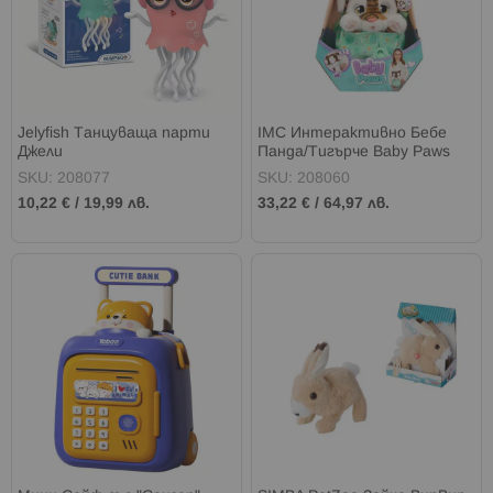
Jelyfish Танцуващa парти
IMC Интерактивно Бебе
Джели
Панда/Тигърче Baby Paws
SKU: 208077
SKU: 208060
10,22 €
/
19,99 лв.
33,22 €
/
64,97 лв.