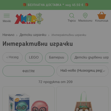
БЕЗПЛАТНА ДОСТАВКА * над 45.50 €
Прескачане
към
Търси
Магазини
Кошница (
Меню
съдържанието
Начало
Детски играчки
Интерактивни играчки
Интерактивни играчки
Назад
LEGO
Батерии
Детски дървени игра
ФИЛТРИ
72
продукта от
209