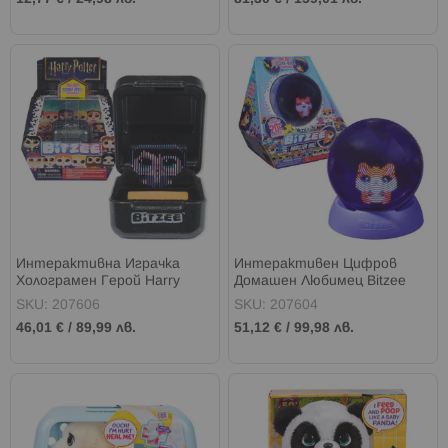
Интерактивна Играчка
Интерактивен Цифров
Холограмен Герой Harry
Домашен Любимец Bitzee
Potter
Хамстербол
SKU: 207606
SKU: 207604
46,01 €
/
89,99 лв.
51,12 €
/
99,98 лв.