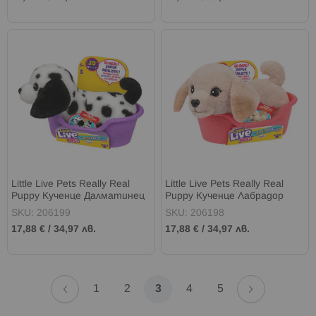
Little Live Pets Really Real
Little Live Pets Really Real
Puppy Кученце Далматинец
Puppy Кученце Лабрадор
Mini Pepper
Mini Buddy
SKU: 206199
SKU: 206198
17,88 €
/
34,97 лв.
17,88 €
/
34,97 лв.
Страница
Страница
Назад
Страница
Напред
Страница
Страница
В
Страница
Страница
1
2
3
4
5
момента