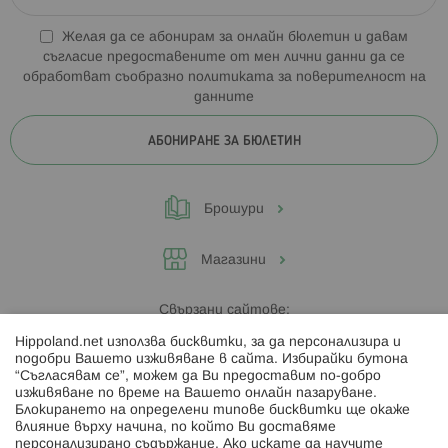
Желая да се абонирам за онлайн бюлетин и давам
съгласие предоставените от мен лични данни да се
обработват съобразно
политиката за поверителност на
данните
АБОНИРАНЕ ЗА БЮЛЕТИН
Брошури
Магазини
Свързани сайтове:
Hippoland.net използва бисквитки, за да персонализира и
Hippoland.ro
подобри Вашето изживяване в сайта. Избирайки бутона
“Съгласявам се”, можем да Ви предоставим по-добро
изживяване по време на Вашето онлайн пазаруване.
Последвайте ни:
Блокирането на определени типове бисквитки ще окаже
влияние върху начина, по който Ви доставяме
персонализирано съдържание. Ако искате да научите