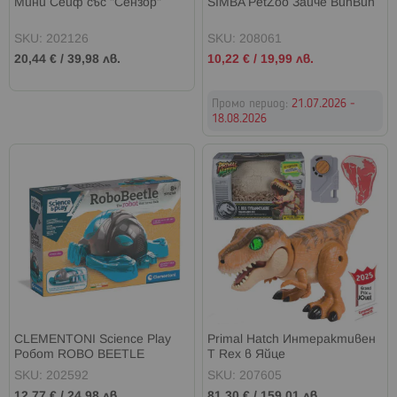
Мини Сейф със "Сензор"
SIMBA PetZoo Зайче BunBun
SKU: 202126
SKU: 208061
Промо
20,44 €
/
39,98 лв.
10,22 €
/
19,99 лв.
цена
Промо период:
21.07.2026 -
18.08.2026
CLEMENTONI Science Play
Primal Hatch Интерактивен
Робот ROBO BEETLE
T Rex в Яйце
SKU: 202592
SKU: 207605
12,77 €
/
24,98 лв.
81,30 €
/
159,01 лв.