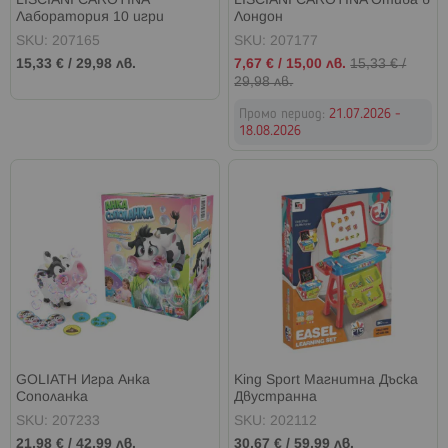
LISCIANI CAROTINA
LISCIANI CAROTINA Отива в
Лаборатория 10 игри
Лондон
SKU: 207165
SKU: 207177
Промо
15,33 €
/
29,98 лв.
7,67 €
/
15,00 лв.
15,33 €
/
цена
29,98 лв.
Промо период:
21.07.2026 -
18.08.2026
GOLIATH Игра Анка
King Sport Магнитна Дъска
Сополанка
Двустранна
SKU: 207233
SKU: 202112
21,98 €
/
42,99 лв.
30,67 €
/
59,99 лв.