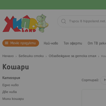
Меню продукти
Най-ново
Топ оферти
От ТВ рек
Начало
Бебешки стоки
Обзавеждане за детска стая
Ко
Кошари
Категория
Сортирай
Едно ниво
Две нива
Мини кошари