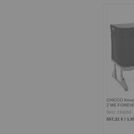
CHICCO Коша
2 ME FOREV
SKU: 194055
557,31 €
/
1.0