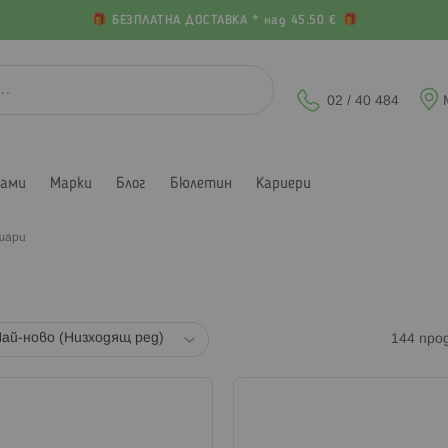
БЕЗПЛАТНА ДОСТАВКА * над 45.50 €
02 / 40 484
лами
Марки
Блог
Бюлетин
Кариери
шари
144
про