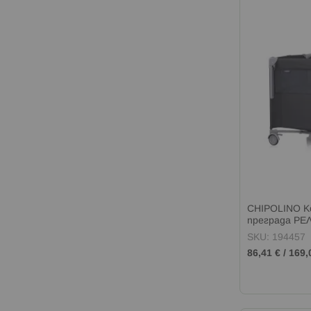
CHIPOLINO К
преграда РЕ
SKU: 194457
86,41 €
/
169,