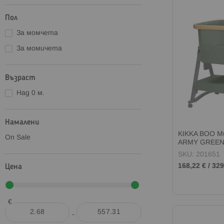
Пол
За момчета
За момичета
Възраст
Над 0 м.
Намалени
KIKKA BOO М
On Sale
ARMY GREE
SKU: 201651
Цена
168,22 €
/
329
€
-