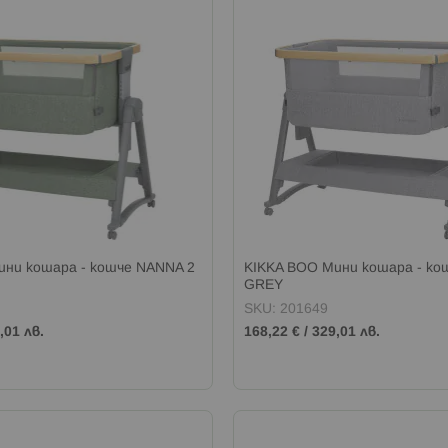
ини кошара - кошче NANNA 2
KIKKA BOO Мини кошара - ко
N
GREY
SKU: 201649
,01 лв.
168,22 €
/
329,01 лв.