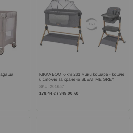
падаща
KIKKA BOO К-кт 2в1 мини кошара - кошче
и столче за хранене SLEAT ME GREY
SKU: 201657
178,44 €
/
349,00 лв.