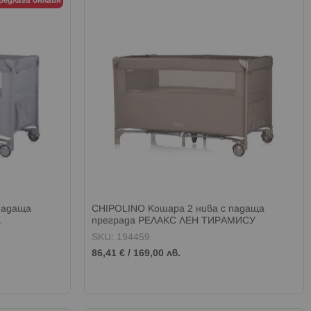
предлага онлайн
падаща
CHIPOLINO Кошара 2 нива с падаща
К
преграда РЕЛАКС ЛЕН ТИРАМИСУ
SKU: 194459
86,41 €
/
169,00 лв.