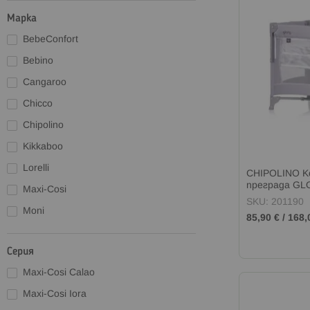
Марка
BebeConfort
Bebino
Cangaroo
Chicco
Chipolino
Kikkaboo
Lorelli
CHIPOLINO К
преграда GL
Maxi-Cosi
SKU: 201190
Moni
85,90 €
/
168,
Серия
Maxi-Cosi Calao
Maxi-Cosi Iora