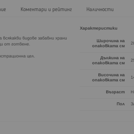
тие
Коментари и рейтинг
Наличности
Характеристики
а всякакви видове забавни храни
Широчина на
2
ци от готвене.
опаковката см
нстрационна цел.
Дължина на
2
опаковката см
Височина на
1
опаковката см
Възраст
Н
Пол
З