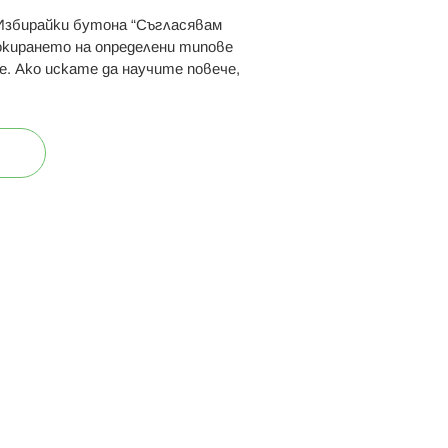
 Избирайки бутона “Съгласявам
 ни:
локирането на определени типове
е. Ако искате да научите повече,
ост
Карта на сайта