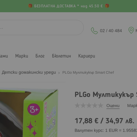
БЕЗПЛАТНА ДОСТАВКА * над 45.50 €
02 / 40 484
лами
Марки
Блог
Бюлетин
Кариери
Детски домакински уреди
PLGo Мултикукър Smart Chef
PLGo Мултикукър 
Оцени
Мар
17,88 €
/
34,97 лв.
Валутен курс: 1 EUR = 1.955