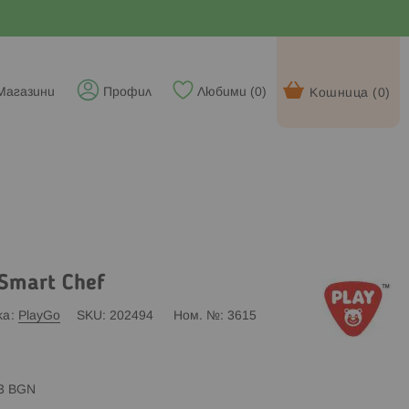
Магазини
Профил
Любими (
0
)
Кошница (
0
)
Smart Chef
ка
PlayGo
SKU
202494
Ном. №
3615
83 BGN