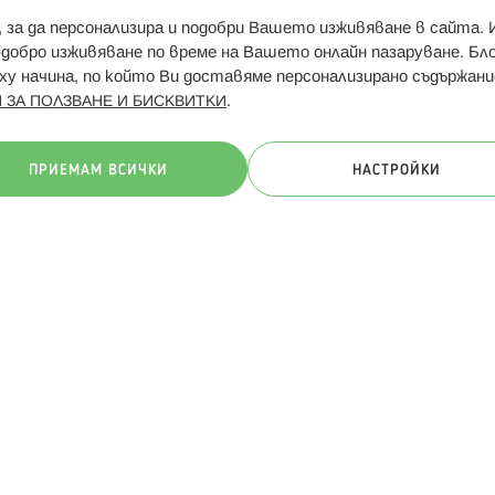
и, за да персонализира и подобри Вашето изживяване в сайта.
Свързани сайтове:
Hippoland.ro
Последвайте
-добро изживяване по време на Вашето онлайн пазаруване. Б
у начина, по който Ви доставяме персонализирано съдържани
.
 ЗА ПОЛЗВАНЕ И БИСКВИТКИ
ачини на плащане:
ПРИЕМАМ ВСИЧКИ
НАСТРОЙКИ
. Всички права запазени
Общи условия
Πолитика за поверителн
Онлайн магазин от