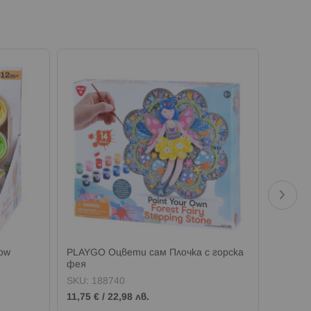
ow
PLAYGO Оцвети сам Плочка с горска
PLAYGO
фея
SKU:
188740
SKU:
2
11,75 €
/
22,98 лв.
13,00 €