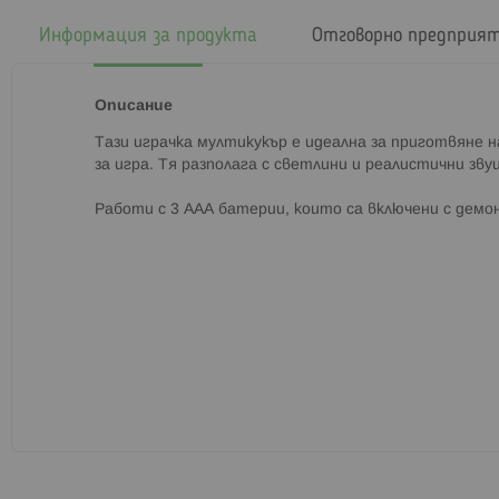
началото
на
Информация за продукта
Отговорно предприя
галерия
със
снимки
Описание
Тази играчка мултикукър е идеална за приготвяне н
за игра. Тя разполага с светлини и реалистични зву
Работи с 3 ААА батерии, които са включени с демо