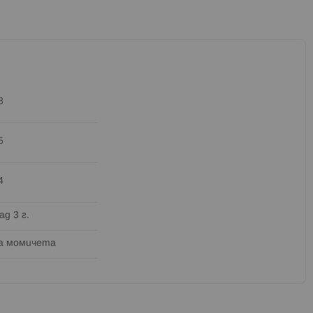
8
5
4
ад 3 г.
а момичета