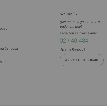
с
Контакти
(от 09:00 ч. до 17:00 ч. в
работни дни)
ности
Телефон за контакти:
02 / 40 484
ни въпроси
Имате въпрос?
ИЗПРАТЕТЕ ЗАПИТВАНЕ
зини