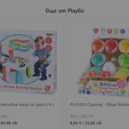
Още от PlayGo
Активна маса са игра 5 в 1
PLAYGO Сортер - Яйца Rainb
5595
SKU:
202729
/
69,98 лв.
8,00 €
/
15,65 лв.