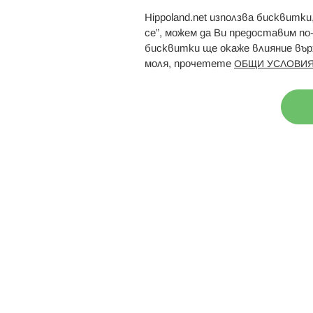
Hippoland.net използва бисквитк
Брошури
Магазини
се”, можем да Ви предоставим по
бисквитки ще окаже влияние върх
моля, прочетете
ОБЩИ УСЛОВИЯ
Н
© 2026 Hippoland.net