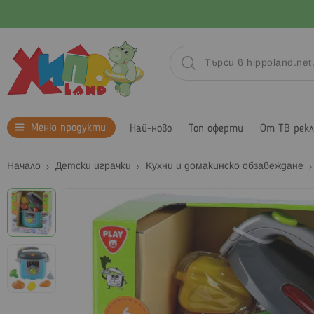
Меню продукти
Най-ново
Топ оферти
От ТВ рек
Начало
Детски играчки
Кухни и домакинско обзавеждане
Преминете
към
края
на
галерията
на
изображенията