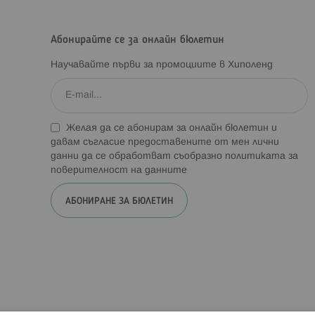
Абонирайте се за онлайн бюлетин
Научавайте първи за промоциите в Хиполенд
Желая да се абонирам за онлайн бюлетин и
давам съгласие предоставените от мен лични
данни да се обработват съобразно
политиката за
поверителност на данните
АБОНИРАНЕ ЗА БЮЛЕТИН