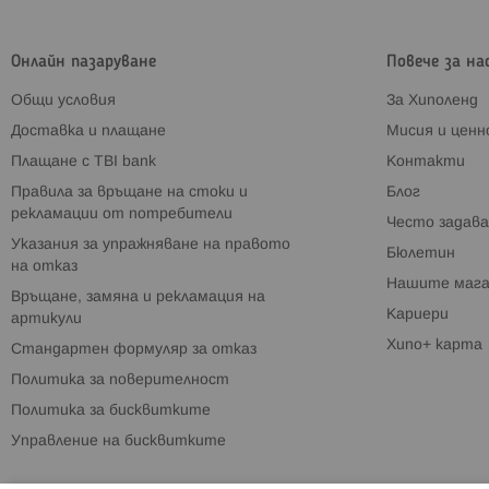
Онлайн пазаруване
Повече за на
Общи условия
За Хиполенд
Доставка и плащане
Мисия и цен
Плащане с TBI bank
Контакти
Правила за връщане на стоки и
Блог
рекламации от потребители
Често задава
Указания за упражняване на правото
Бюлетин
на отказ
Нашите мага
Връщане, замяна и рекламация на
Кариери
артикули
Хипо+ карта
Стандартен формуляр за отказ
Политика за поверителност
Политика за бисквитките
Управление на бисквитките