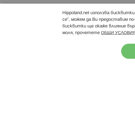
Hippoland.net използва бисквитк
Брошури
Магазини
се”, можем да Ви предоставим по
бисквитки ще окаже влияние върх
моля, прочетете
ОБЩИ УСЛОВИЯ
Н
© 2026 Hippoland.net