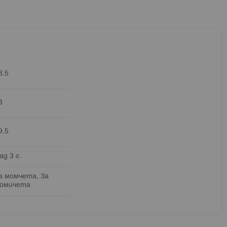
8.5
3
9.5
ад 3 г.
а момчета, За
омичета