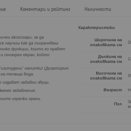
тие
Коментари и рейтинг
Наличности
Характеристики
лични аксесоари, за да
Широчина на
2
се научиш как да съхраняваш
опаковката см
колко функции, които го правят
 и сензорен екран, който
Дължина на
1
опаковката см
ш "изстудени" напитки! (Дозаторът
Височина на
 на течаща вода.
3
опаковката см
 издават забавни звуци.
Възраст
Н
ажаемо забавление.
воите играчки храни.
З
Пол
м