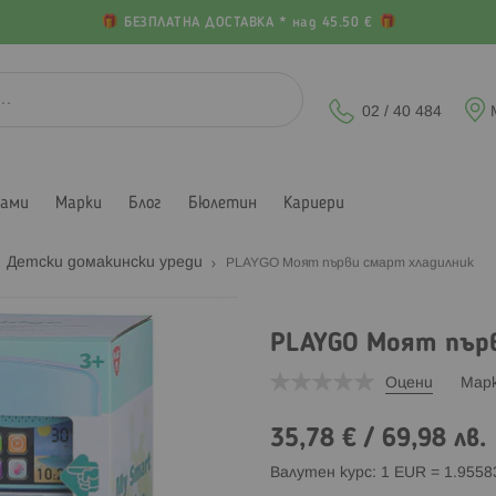
БЕЗПЛАТНА ДОСТАВКА * над 45.50 €
02 / 40 484
лами
Марки
Блог
Бюлетин
Кариери
Детски домакински уреди
PLAYGO Моят първи смарт хладилник
PLAYGO Моят първ
Оцени
Мар
35,78 €
/
69,98 лв.
Валутен курс: 1 EUR = 1.955