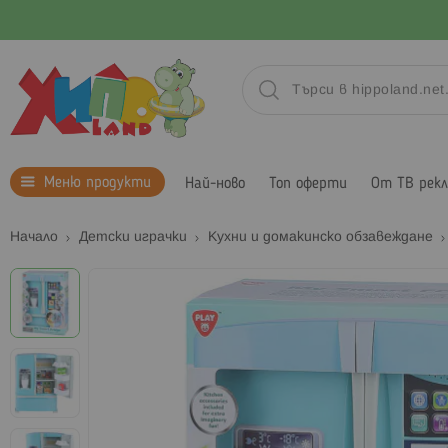
Меню продукти
Най-ново
Топ оферти
От ТВ рек
Начало
Детски играчки
Кухни и домакинско обзавеждане
Преминете
към
края
на
галерията
на
изображенията