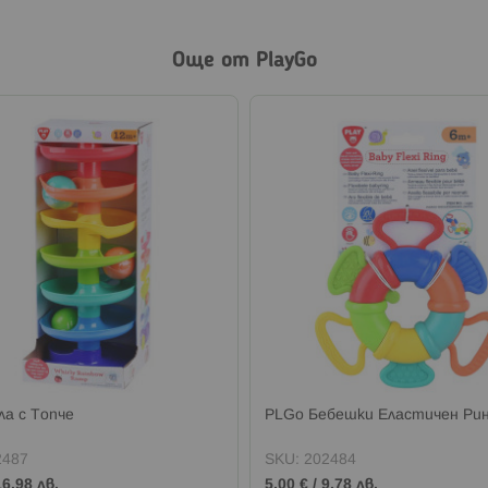
Още от PlayGo
ла с Топче
PLGo Бебешки Еластичен Ри
2487
SKU:
202484
16,98 лв.
5,00 €
/
9,78 лв.