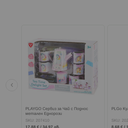
 с
PLAYGO Сервиз за Чай с Поднос
PLGo Ку
метален Еднорози
SKU:
207410
SKU:
20
17,88 €
/
34,97 лв.
8,68 €
/