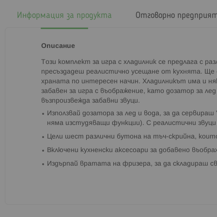
началото
на
Информация за продукта
Отговорно предприя
галерия
със
снимки
Описание
Този комплект за игра с хладилник се предлага с раз
пресъздадеш реалистично усещане от кухнята. Ще 
храната по интересен начин. Хладилникът има и ня
забавен за игра с въображение, като дозатор за лед
възпроизвежда забавни звуци.
Използвай дозатора за лед и вода, за да сервира
няма изстудяващи функции). С реалистични звуци
Цели шест различни бутона на тъч-скрийна, които
Включени кухненски аксесоари за добавено въобр
Издърпай вратата на фризера, за да складираш с