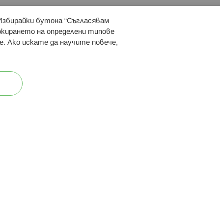
 Избирайки бутона “Съгласявам
 ни:
локирането на определени типове
е. Ако искате да научите повече,
ост
Карта на сайта