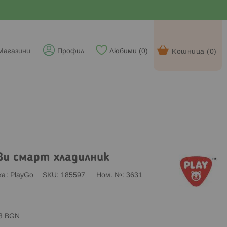
Магазини
Профил
Любими (
0
)
Кошница (
0
)
и смарт хладилник
ка
PlayGo
SKU
185597
Ном. №
3631
83 BGN