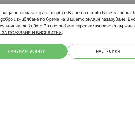
и, за да персонализира и подобри Вашето изживяване в сайта.
Свързани сайтове:
Hippoland.ro
Последвайте
-добро изживяване по време на Вашето онлайн пазаруване. Б
у начина, по който Ви доставяме персонализирано съдържани
.
 ЗА ПОЛЗВАНЕ И БИСКВИТКИ
ачини на плащане:
ПРИЕМАМ ВСИЧКИ
НАСТРОЙКИ
. Всички права запазени
Общи условия
Πолитика за поверителн
Онлайн магазин от