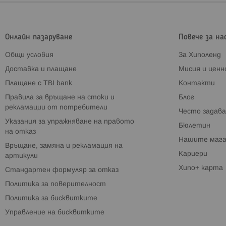
Онлайн пазаруване
Повече за на
Общи условия
За Хиполенд
Доставка и плащане
Мисия и цен
Плащане с TBI bank
Контакти
Правила за връщане на стоки и
Блог
рекламации от потребители
Често задава
Указания за упражняване на правото
Бюлетин
на отказ
Нашите мага
Връщане, замяна и рекламация на
Кариери
артикули
Хипо+ карта
Стандартен формуляр за отказ
Политика за поверителност
Политика за бисквитките
Управление на бисквитките