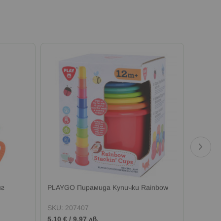
нг
PLAYGO Пирамида Купички Rainbow
PLGo Б
Форми
SKU:
207407
SKU:
2
5,10 €
/
9,97 лв.
13,00 €