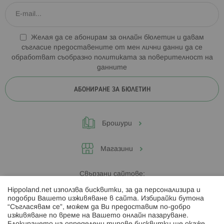
Желая да се абонирам за онлайн бюлетин и давам
съгласие предоставените от мен лични данни да се
обработват съобразно
политиката за поверителност на
данните
АБОНИРАНЕ ЗА БЮЛЕТИН
Брошури
Магазини
Свързани сайтове:
Hippoland.net използва бисквитки, за да персонализира и
Hippoland.ro
подобри Вашето изживяване в сайта. Избирайки бутона
“Съгласявам се”, можем да Ви предоставим по-добро
изживяване по време на Вашето онлайн пазаруване.
Последвайте ни: