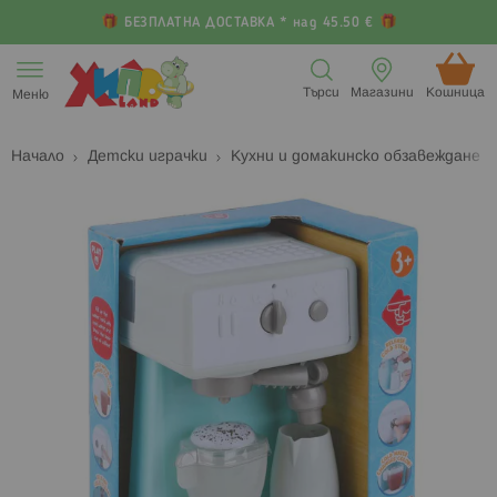
БЕЗПЛАТНА ДОСТАВКА * над 45.50 €
Прескачане
към
Търси
Магазини
Кошница (
Меню
съдържанието
Начало
Детски играчки
Кухни и домакинско обзавеждане
Преминете
П
към
к
края
н
на
н
галерията
г
на
с
изображенията
с