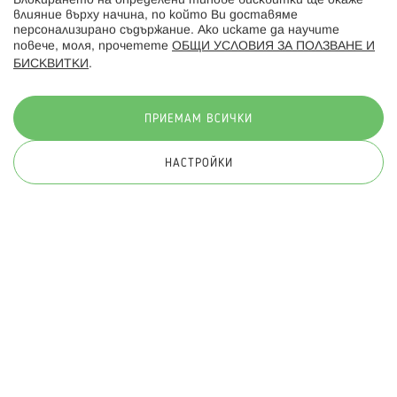
Блокирането на определени типове бисквитки ще окаже
влияние върху начина, по който Ви доставяме
персонализирано съдържание. Ако искате да научите
повече, моля, прочетете
ОБЩИ УСЛОВИЯ ЗА ПОЛЗВАНЕ И
БИСКВИТКИ
.
Начини на плащане:
ПРИЕМАМ ВСИЧКИ
НАСТРОЙКИ
© 2026 Hippoland.net. Всички права запазени
Общи условия
Πолитика за поверителност
Карта на сайта
Онлайн магазин от