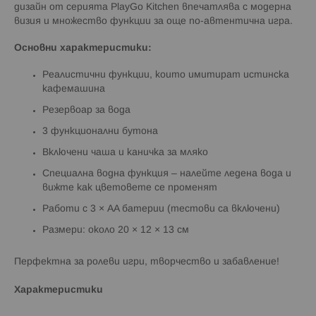
дизайн от серията PlayGo Kitchen впечатлява с модерна
визия и множество функции за още по-автентична игра.
Основни характеристики:
Реалистични функции, които имитират истинска
кафемашина
Резервоар за вода
3 функционални бутона
Включени чаша и каничка за мляко
Специална водна функция – налейте ледена вода и
вижте как цветовете се променят
Работи с 3 × AA батерии (тестови са включени)
Размери: около 20 × 12 × 13 см
Перфектна за ролеви игри, творчество и забавление!
Характеристики